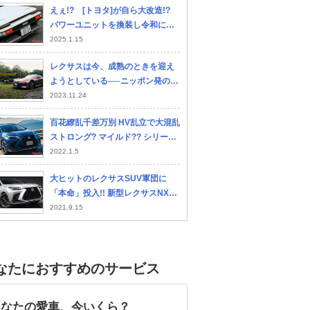
えぇ!? [トヨタ]が自ら大改造!?
年＆2023年公開モデル！ 大径タイ
パワーユニットを換装し令和に蘇
ヤ×フレーム構造の「オフロードマ
った[ハチロク]の実態とは!?
2025.1.15
シン」とは？
レクサスは今、成熟のときを迎え
ようとしている──ニッポン発のラ
グジュアリーブランドの新しい取
2023.11.24
り組みとは？
百花繚乱千差万別 HV乱立で大混乱
ストロング? マイルド?? シリー
ズ??? 各HVの利点と難点
2022.1.5
大ヒットのレクサスSUV軍団に
「本命」投入!! 新型レクサスNX登
場で「買い」はどれ？
2021.9.15
なたにおすすめのサービス
あなたの愛車、今いくら？