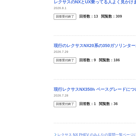
レクサスのNXとUX乗ってる人よく見かけますが。 私の偏見ですが、レクサスのNXとU
2026.8.1
回答数：
13
閲覧数：
309
回答受付終了
現行のレクサスNX20系の350ガソリンターボモデルが生産中止とのことで、駆け込みで
2026.7.29
回答数：
9
閲覧数：
186
回答受付終了
現行レクサスNX350h ベースグレードについて、アンビエントライトやカップホルダー
2026.7.28
回答数：
1
閲覧数：
36
回答受付終了
レクサス NX PHEV のみんなの質問一覧ページ