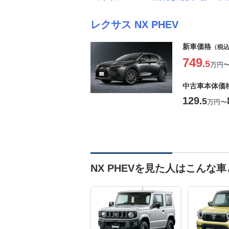
レクサス NX PHEV
新車価格
（税
749
.5
万円
中古車本体価
129
.5
万円
〜
NX PHEVを見た人はこんな