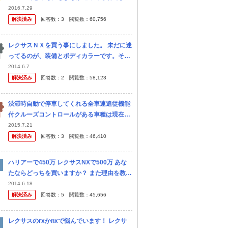
プラドはTZ-Gでレーダークルコンにサンルー
2016.7.29
フ等色々付けて、後はマルチテレインセレク
解決済み
回答数：
3
閲覧数：
60,756
トとMOPナビを付けるか付け...
レクサスＮＸを買う事にしました。 未だに迷
ってるのが、装備とボディカラーです。それ
で先行予約注文のハンコを押せないでいま
2014.6.7
す。 三眼ライトについては別途質問立ててま
解決済み
回答数：
2
閲覧数：
58,123
すが、やはりｉパッケージ以上に...
渋滞時自動で停車してくれる全車速追従機能
付クルーズコントロールがある車種は現在何
があるでしょうか？ 本体価格700万円以下、
2015.7.21
オプション設定可でお願いします。 ・アイサ
解決済み
回答数：
3
閲覧数：
46,410
イト(Ver.3)搭載のス...
ハリアーで450万 レクサスNXで500万 あな
たならどっちを買いますか？ また理由を教え
てください！
2014.6.18
解決済み
回答数：
5
閲覧数：
45,656
レクサスのrxかnxで悩んでいます！ レクサ