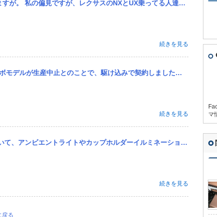
X乗ってる人達の多くは 「とりあえず1番手が出しやすい高級車買うか」 って感じの理由で持ってる人が大半ですかね？ 中
続きを見る
契約しました。 今後プレミア価格になればと願っていますが、どうでしょうか？車に詳しい方、ご意見をお願いいたします。
Fa
続きを見る
マ
イルミネーションの施行がしたいです。 京都の有名な球屋さんで施行を考えているのですが、イルミネーションがついて...
続きを見る
に戻る