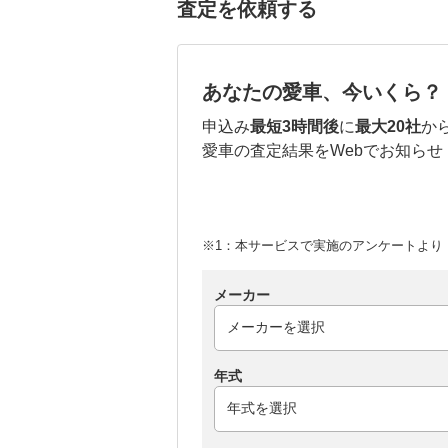
査定を依頼する
あなたの愛車、今いくら？
申込み
最短3時間後
に
最大20社
か
愛車の査定結果をWebでお知らせ
※1：本サービスで実施のアンケートより （
メーカー
年式