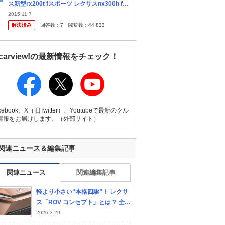
ス新型rx200t fスポーツ レクサスnx300h fス
ポーツ どちらが買いでしょうか？
2015.11.7
解決済み
回答数：
7
閲覧数：
44,833
carview!の最新情報をチェック！
cebook、X（旧Twitter）、Youtubeで最新のクル
情報をお届けします。（外部サイト）
関連ニュース＆編集記事
関連ニュース
関連編集記事
軽より小さい“本格四駆”！ レクサ
ス「ROV コンセプト」とは？ 全長
3.1mの“頑丈ボディ”に「画期的な
2026.3.29
1リッターエンジン」搭載の2022