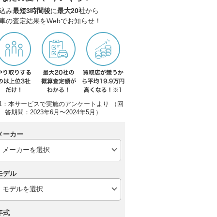
込み
最短3時間後
に
最大20社
から
車の査定結果をWebでお知らせ！
スバル フォレスター
トヨタ ハリアーハイブ
ト
リッド
1：本サービスで実施のアンケートより （回
答期間：2023年6月〜2024年5月）
メーカー
モデル
年式