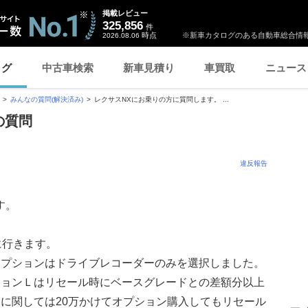
掲載レビュー
325,856
件
時点
※新車カタログのある自動車総合情報
2026.08.06
ログ
中古車検索
新車見積り
車買取
ニュース
みんなの質問(解決済み)
レクサスNXにお乗りの方に質問します。 ...
の質問
違反報告
す。
に行きます。
オプションはドライブレコーダーのみを選択しました。
ジョンＬはリセール時にベースグレードとの差額分以上
に関しては20万かけてオプション購入してもリセール