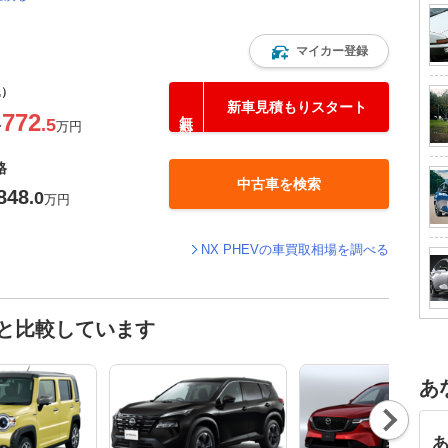
マイカー登録
込）
新車見積もりスタート
772
.5
〜
万円
格
中古車を検索
848
.0
万円
NX PHEVの車買取相場を調べる
車と比較しています
あ
Nex
t