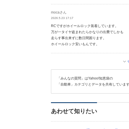
mocaさん
2026.5.23 17:17
RCですがホイールロック装着しています。
万が一タイヤ盗まれたらかなりの出費でしかも
走らす事出来ずに数日間困ります。
ホイールロック安いもんです。
「みんなの質問」はYahoo!知恵袋の
「自動車」カテゴリとデータを共有していま
あわせて知りたい