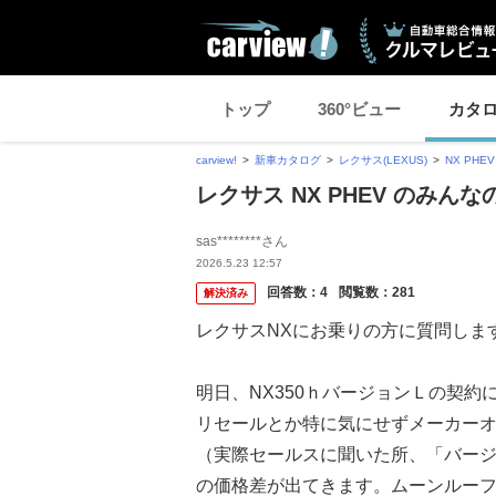
トップ
360°ビュー
カタ
carview!
新車カタログ
レクサス(LEXUS)
NX PHEV
レクサス NX PHEV のみんな
sas********さん
2026.5.23 12:57
回答数：
4
閲覧数：
281
解決済み
レクサスNXにお乗りの方に質問しま
明日、NX350ｈバージョンＬの契約
リセールとか特に気にせずメーカー
（実際セールスに聞いた所、「バー
の価格差が出てきます。ムーンルーフ