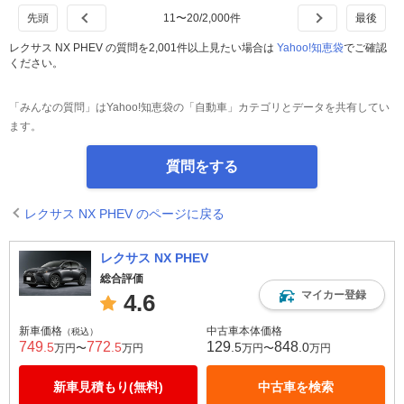
11
〜
20
/
2,000
件
レクサス NX PHEV の質問を2,001件以上見たい場合は
Yahoo!知恵袋
でご確認
ください。
「みんなの質問」はYahoo!知恵袋の「自動車」カテゴリとデータを共有してい
ます。
質問をする
レクサス NX PHEV のページに戻る
レクサス NX PHEV
総合評価
マイカー登録
4.6
新車価格
中古車本体価格
（税込）
749
772
129
848
.5
.5
.5
.0
万円〜
万円
万円〜
万円
新車見積もり(無料)
中古車を検索