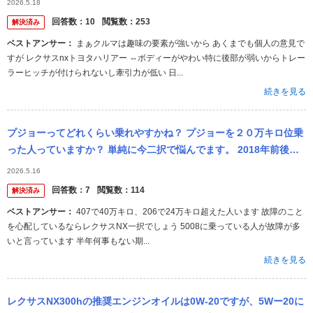
2026.5.18
カ...
回答数：
10
閲覧数：
253
解決済み
ベストアンサー：
まぁクルマは趣味の要素が強いから あくまでも個人の意見で
すが レクサスnxトヨタハリアー ⇔ボディーがやわい特に後部が弱いからトレー
ラーヒッチが付けられないし牽引力が低い 日...
続きを見る
プジョーってどれくらい乗れやすかね？ プジョーを２０万キロ位乗
った人っていますか？ 単純に今二択で悩んでます。 2018年前後の
プジョー5008 2015年前後のレクサスNX 共にディーラー認定...
2026.5.16
回答数：
7
閲覧数：
114
解決済み
ベストアンサー：
407で40万キロ、206で24万キロ超えた人います 故障のこと
を心配しているならレクサスNX一択でしょう 5008に乗っている人が故障が多
いと言っています 半年何事もない期...
続きを見る
レクサスNX300hの推奨エンジンオイルは0W-20ですが、5Wー20に