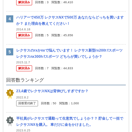
解決済み
回答数：
3
閲覧数：
46,410
ハリアーで450万 レクサスNXで500万 あなたならどっちを買います
か？ また理由を教えてください！
2014.6.18
解決済み
回答数：
5
閲覧数：
45,656
レクサスのrxかnxで悩んでいます！ レクサス新型rx200t fスポーツ
レクサスnx300h fスポーツ どちらが買いでしょうか？
2015.11.7
解決済み
回答数：
7
閲覧数：
44,833
回答数ランキング
23,4歳でレクサスNXは背伸びしすぎですか？
2022.8.2
回答受付終了
回答数：
50
閲覧数：
1,000
平社員がレクサスで通勤って生意気でしょうか？？ 貯金して一括で
レクサスNXを購入。 車だけに金をかけました。
2023.6.25