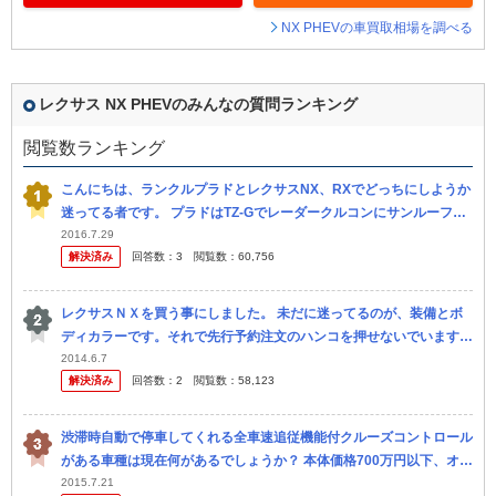
NX PHEVの車買取相場を調べる
レクサス NX PHEVのみんなの質問ランキング
閲覧数ランキング
こんにちは、ランクルプラドとレクサスNX、RXでどっちにしようか
迷ってる者です。 プラドはTZ-Gでレーダークルコンにサンルーフ等
色々付けて、後はマルチテレインセレクトとMOPナビを付けるか付
2016.7.29
解決済み
回答数：
3
閲覧数：
60,756
け...
レクサスＮＸを買う事にしました。 未だに迷ってるのが、装備とボ
ディカラーです。それで先行予約注文のハンコを押せないでいます。
三眼ライトについては別途質問立ててますが、やはりｉパッケージ以
2014.6.7
解決済み
回答数：
2
閲覧数：
58,123
上に...
渋滞時自動で停車してくれる全車速追従機能付クルーズコントロール
がある車種は現在何があるでしょうか？ 本体価格700万円以下、オプ
ション設定可でお願いします。 ・アイサイト(Ver.3)搭載のス...
2015.7.21