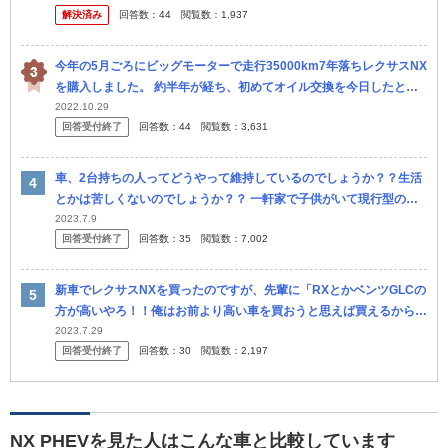
解決済み
回答数：
44
閲覧数：
1,937
今年の5月ごろにビッグモーターで走行35000km7年落ちレクサスNX
を購入しました。 約半年が経ち、初めてオイル交換を今日したとこ
ろ、タイヤがバースト寸前と言われました。 溝もほとんどなく、タ...
2022.10.29
回答受付終了
回答数：
44
閲覧数：
3,631
車、2台持ちの人ってどうやって維持しているのでしょうか？？生活
とかは苦しくないのでしょうか？？ 一軒家で子供がいて現行型のヴ
ォクシー1台と、N-BOX1台の家庭があります。（独身で2台持ちの方
2023.7.9
回答受付終了
回答数：
35
閲覧数：
7,002
も...
新車でレクサスNXを買ったのですが、先輩に「RXとかベンツGLCの
方が高いやろ！！俺はお前より高い車を買おうと思えば買えるから
な！RXも普通に買える！」とか言われて頭に来てしまいました。 こ
2023.7.29
回答受付終了
回答数：
30
閲覧数：
2,197
うい...
NX PHEVを見た人はこんな車と比較しています