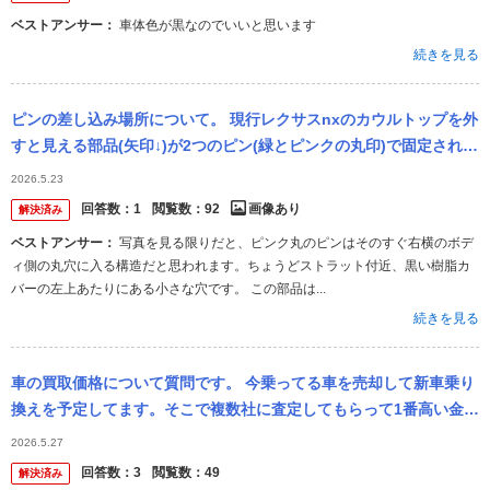
ベストアンサー：
車体色が黒なのでいいと思います
続きを見る
ピンの差し込み場所について。 現行レクサスnxのカウルトップを外
すと見える部品(矢印↓)が2つのピン(緑とピンクの丸印)で固定されて
います。この部品にはフロントガラスのデアイサー用熱線に繋がる
2026.5.23
ケ...
回答数：
1
閲覧数：
92
画像あり
解決済み
ベストアンサー：
写真を見る限りだと、ピンク丸のピンはそのすぐ右横のボデ
ィ側の丸穴に入る構造だと思われます。ちょうどストラット付近、黒い樹脂カ
バーの左上あたりにある小さな穴です。 この部品は...
続きを見る
車の買取価格について質問です。 今乗ってる車を売却して新車乗り
換えを予定してます。そこで複数社に査定してもらって1番高い金額
が517万円でした。金額が妥当かご意見を頂きたいです。今の車は
2026.5.27
以下の通...
回答数：
3
閲覧数：
49
解決済み