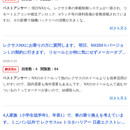
ベストアンサー：
現行NXから、レクサス車の車載制御システムが一新され、リ
モートエアコンや接近アンロック、eラッチ等の便利装備が多数搭載されていま
すが、その影響で補機バッテリーの消費が大きくな...
続きを見る
レクサスNXにお乗りの方に質問します。 明日、NX350ｈバージョ
ンＬの契約に行きます。 リセールとか特に気にせずメーカーオプシ
ョンはドライブレコーダーのみを選択しました。 （実際セールスに
2026.5.23
聞...
回答数：
4
閲覧数：
84
解決済み
ベストアンサー：
NXのホイールって他のレクサスのホイールよりも他車流用が
しやすいので、国内需要も海外需要もあるんです。 NXのホイールなんて盗むや
ついるの？ってオーナーが多いので、結構取られ...
続きを見る
4人家族（小学生低学年1、年長1）で、車の乗り換えを考えていま
す。ミニバン以外で レクサスnx トヨタハリアー 日産エクストレイ
ル 三菱アウトランダー ジープコマンダー レンジローバーディス