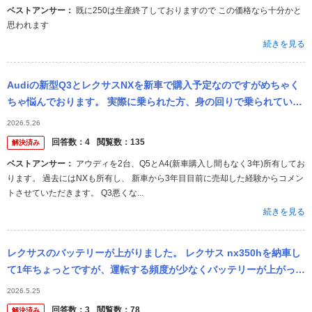
ベストアンサー：
既に250は生産終了しておりますので この価格なら十分かと
思われます
続きを見る
Audiの新型Q3とレクサスNXを新車で購入予定なのですがめちゃく
ちゃ悩んでおります。 実際に乗られた方、身の回りで乗られている
方がいればぜひご意見いただきたいです。 それぞれのおすすめポイ
2026.5.26
ント...
回答数：
4
閲覧数：
135
解決済み
ベストアンサー：
アウディを2台、Q5とA4(新車購入し間もなく3年)所有してお
ります。 過去にはNXも所有し、 新車から3年目目前に売却した経験からコメン
トさせていただきます。 Q3悪くな...
続きを見る
レクサスのバッテリーが上がりました。 レクサス nx350hを納車し
て1年ちょっとですが、運転する頻度が少なくバッテリーが上がって
しまいました。この場合、ジャンピングスタートなどで充電した後1
2026.5.25
時...
回答数：
3
閲覧数：
78
解決済み