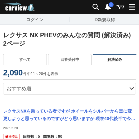
carview!
検索
通知
i
ログイン
ID新規取得
レクサス NX PHEVのみんなの質問 (解決済み)
2ページ
すべて
回答受付中
解決済み
2,090
件中11～20件を表示
レクサスNXを乗っている者ですが ホイールをシルバーから黒に変
更しようと思っているのですがどう思いますか 現在40代後半で今ま
でシルバーしか履いたことなく、車体はブラック系です。 アドバイ
2026.5.28
ス、...
回答数：
5
閲覧数：
90
解決済み