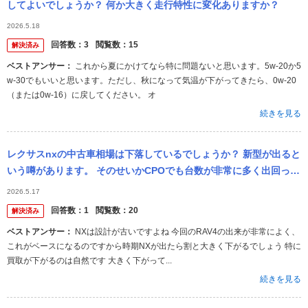
してよいでしょうか？ 何か大きく走行特性に変化ありますか？
2026.5.18
回答数：
3
閲覧数：
15
解決済み
ベストアンサー：
これから夏にかけてなら特に問題ないと思います。5w-20か5
w-30でもいいと思います。ただし、秋になって気温が下がってきたら、0w-20
（または0w-16）に戻してください。 オ
続きを見る
レクサスnxの中古車相場は下落しているでしょうか？ 新型が出ると
いう噂があります。 そのせいかCPOでも台数が非常に多く出回って
います。 過去の相場を知らないのですが、もしNXの新型が出たら
2026.5.17
また...
回答数：
1
閲覧数：
20
解決済み
ベストアンサー：
NXは設計が古いですよね 今回のRAV4の出来が非常によく、
これがベースになるのですから時期NXが出たら割と大きく下がるでしょう 特に
買取が下がるのは自然です 大きく下がって...
続きを見る