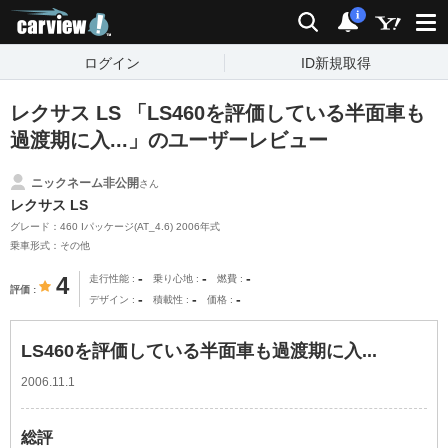
carview!
検索
通知
i
ログイン
ID新規取得
レクサス LS 「LS460を評価している半面車も
過渡期に入...」のユーザーレビュー
ニックネーム非公開
さん
レクサス LS
グレード：460 Iパッケージ(AT_4.6) 2006年式
乗車形式：その他
-
-
-
4
走行性能
乗り心地
燃費
評価
-
-
-
デザイン
積載性
価格
LS460を評価している半面車も過渡期に入...
2006.11.1
総評