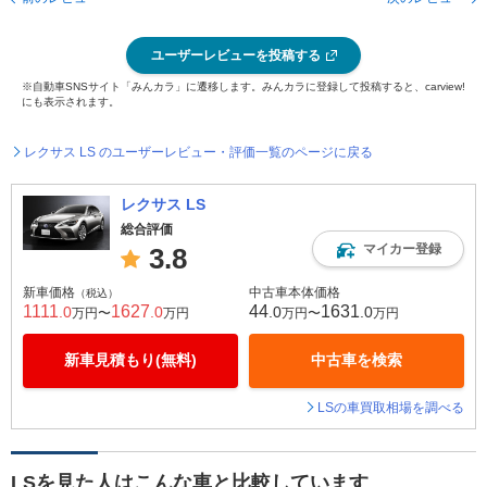
ユーザーレビューを投稿する
※自動車SNSサイト「みんカラ」に遷移します。みんカラに登録して投稿すると、carview!
にも表示されます。
レクサス LS のユーザーレビュー・評価一覧のページに戻る
レクサス LS
総合評価
マイカー登録
3.8
新車価格
中古車本体価格
（税込）
1111
1627
44
1631
.0
.0
.0
.0
万円〜
万円
万円〜
万円
新車見積もり(無料)
中古車を検索
LSの車買取相場を調べる
LSを見た人はこんな車と比較しています