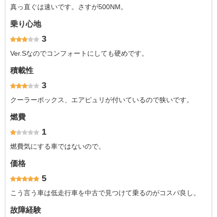
真っ直ぐは速いです。さすが500NM。
乗り心地
3
Ver.Sなのでコンフォートにしても硬めです。
積載性
3
クーラーボックス、エアピュリが付いているので狭いです。
燃費
1
燃費気にする車ではないので。
価格
5
こう言う車は低走行車を中古で見つけて乗るのがコスパ良し。
故障経験