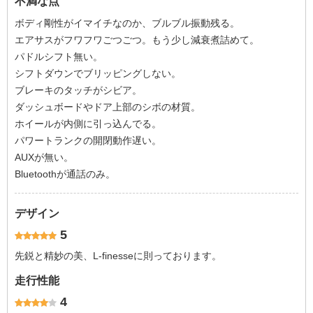
不満な点
ボディ剛性がイマイチなのか、ブルブル振動残る。
エアサスがフワフワごつごつ。もう少し減衰煮詰めて。
パドルシフト無い。
シフトダウンでブリッピングしない。
ブレーキのタッチがシビア。
ダッシュボードやドア上部のシボの材質。
ホイールが内側に引っ込んでる。
パワートランクの開閉動作遅い。
AUXが無い。
Bluetoothが通話のみ。
デザイン
5
先鋭と精妙の美、L-finesseに則っております。
走行性能
4