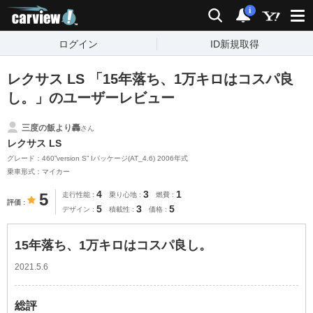
carview!
検索
通知
i
ログイン
ID新規取得
レクサス LS 「15年落ち、1万キロはコスパ良
し。」のユーザーレビュー
三度の飯より轟
さん
レクサス LS
グレード：460”version S” Iパッケージ(AT_4.6) 2006年式
乗車形式：マイカー
4
3
1
5
走行性能
乗り心地
燃費
評価
5
3
5
デザイン
積載性
価格
15年落ち、1万キロはコスパ良し。
2021.5.6
総評