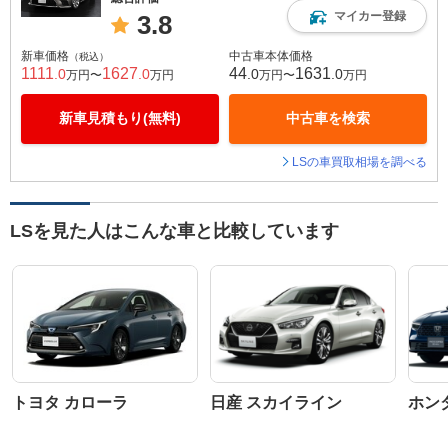
マイカー登録
3.8
新車価格
中古車本体価格
（税込）
1111
1627
44
1631
.0
.0
.0
.0
万円〜
万円
万円〜
万円
新車見積もり(無料)
中古車を検索
LSの車買取相場を調べる
LSを見た人はこんな車と比較しています
トヨタ カローラ
日産 スカイライン
ホン