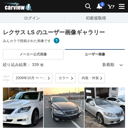
carview!
検索
通知
i
ログイン
ID新規取得
レクサス LS のユーザー画像ギャラリー
みんカラで投稿された画像です
メーカー公式画像
ユーザー画像
絞り込み結果：
339
枚
2009年10月 〜 一部改良
カラー
内装・外装