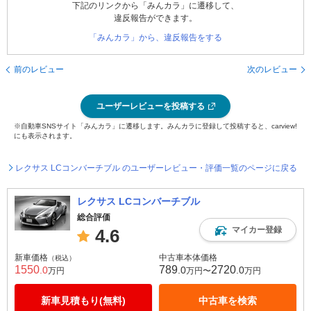
下記のリンクから「みんカラ」に遷移して、
違反報告ができます。
「みんカラ」から、違反報告をする
前のレビュー
次のレビュー
ユーザーレビューを投稿する
※自動車SNSサイト「みんカラ」に遷移します。みんカラに登録して投稿すると、carview!
にも表示されます。
レクサス LCコンバーチブル のユーザーレビュー・評価一覧のページに戻る
レクサス LCコンバーチブル
総合評価
マイカー登録
4.6
新車価格
中古車本体価格
（税込）
1550
789
2720
.0
.0
.0
万円
万円〜
万円
新車見積もり(無料)
中古車を検索