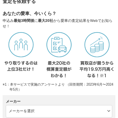
査定を依頼する
あなたの愛車、今いくら？
申込み
最短3時間後
に
最大20社
から愛車の査定結果をWebでお知ら
せ！
※1：本サービスで実施のアンケートより （回答期間：2023年6月〜2024
年5月）
メーカー