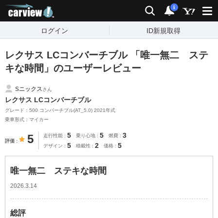
carview!
検索
通知
i
ログイン
ID新規取得
レクサス LCコンバーチブル 「唯一無二 ステ
キな時間」のユーザーレビュー
Sニックス
さん
レクサス LCコンバーチブル
グレード：500 コンバーチブル(AT_5.0) 2021年式
乗車形式：マイカー
5
5
3
5
走行性能
乗り心地
燃費
評価
5
2
5
デザイン
積載性
価格
唯一無二 ステキな時間
2026.3.14
総評