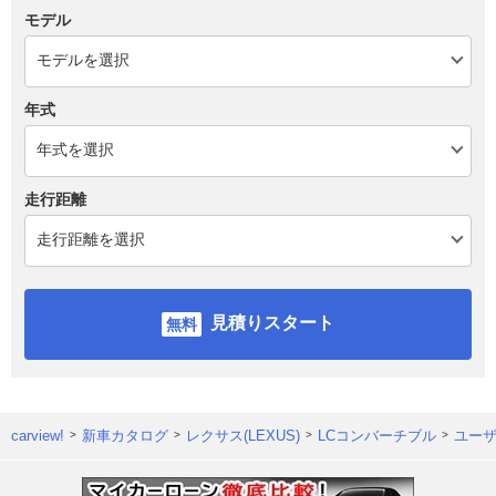
モデル
年式
走行距離
見積りスタート
carview!
新車カタログ
レクサス(LEXUS)
LCコンバーチブル
ユー