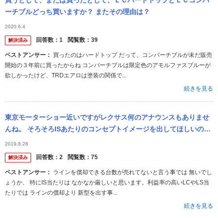
買うとして、または買ったとして、ＬＣハードトップとＬＣコンバ
ーチブルどっち買いますか？ またその理由は？
2020.6.4
回答数：
1
閲覧数：
39
解決済み
ベストアンサー：
買ったのはハードトップ だって、コンバーチブルが未だ販売
開始の３年前に買ったからね コンバーチブルは限定色のアモルファスブルーが
欲しかったけど、TRDエアロは塗装の関係で...
続きを見る
東京モーターショー近いですがレクサス何のアナウンスもありませ
んね。 そろそろISあたりのコンセプトイメージを出してほしいので
すが、残念ながらLCコンバーチブルくらいしか出すもの無いんでし
2019.8.28
ょうか。
回答数：
2
閲覧数：
75
解決済み
ベストアンサー：
ラインを償却できる台数が売れてないと言う事では 無いでし
ょうか、 特にIS当たりは なかなか厳しいと思います。利益率の高いLCやLS当
たりでは ラインの償却より 新型を出す事...
続きを見る