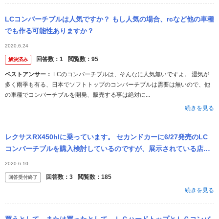
LCコンバーチブルは人気ですか？ もし人気の場合、rcなど他の車種
でも作る可能性ありますか？
2020.6.24
回答数：
1
閲覧数：
95
解決済み
ベストアンサー：
LCのコンバーチブルは、そんなに人気無いですよ。 湿気が
多く雨季も有る、日本でソフトトップのコンバーチブルは需要は無いので、他
の車種でコンバーチブルを開発、販売する事は絶対に...
続きを見る
レクサスRX450hlに乗っています。 セカンドカーに6/27発売のLC
コンバーチブルを購入検討しているのですが、展示されている店舗
を探しています。 レクサスHPを見ましたが、わかりませんでした
2020.6.10
。
回答数：
3
閲覧数：
185
回答受付終了
続きを見る