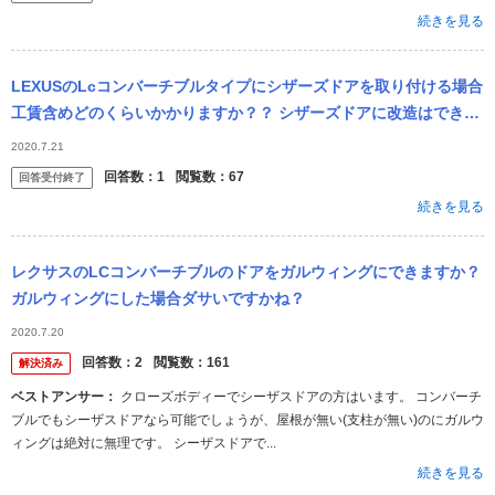
続きを見る
LEXUSのLcコンバーチブルタイプにシザーズドアを取り付ける場合
工賃含めどのくらいかかりますか？？ シザーズドアに改造はできる
のでしょうか？
2020.7.21
回答数：
1
閲覧数：
67
回答受付終了
続きを見る
レクサスのLCコンバーチブルのドアをガルウィングにできますか？
ガルウィングにした場合ダサいですかね？
2020.7.20
回答数：
2
閲覧数：
161
解決済み
ベストアンサー：
クローズボディーでシーザスドアの方はいます。 コンバーチ
ブルでもシーザスドアなら可能でしょうが、屋根が無い(支柱が無い)のにガルウ
ィングは絶対に無理です。 シーザスドアで...
続きを見る