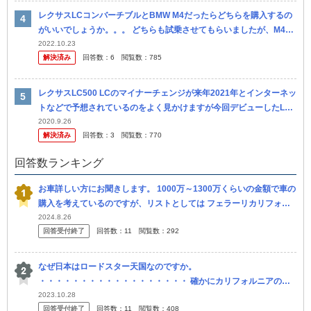
レクサスLCコンバーチブルとBMW M4だったらどちらを購入するの
がいいでしょうか。。。 どちらも試乗させてもらいましたが、M4の
ほうが楽しかったですが、あんまり女性ウケが良くない気がします笑
2022.10.23
解決済み
回答数：
6
閲覧数：
785
...
レクサスLC500 LCのマイナーチェンジが来年2021年とインターネッ
トなどで予想されているのをよく見かけますが今回デビューしたLC
コンバーチブルの納車時期が来年3月らしいですが納車後数ヶ月で...
2020.9.26
解決済み
回答数：
3
閲覧数：
770
回答数ランキング
お車詳しい方にお聞きします。 1000万～1300万くらいの金額で車の
購入を考えているのですが、リストとしては フェラーリカリフォル
ニア フェラーリF430スパイダー ランボルギーニガヤルドスパ...
2024.8.26
回答受付終了
回答数：
11
閲覧数：
292
なぜ日本はロードスター天国なのですか。
・・・・・・・・・・・・・・・・・・ 確かにカリフォルニアのよ
うな一年中天気の良いとこならロードスターもいいですが。 よく分
2023.10.28
回答受付終了
回答数：
11
閲覧数：
408
からないのですが。 日本てあの...