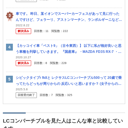
車です。 昨日、某イオンでスーパーカーフェスがあって見に行った
んですけど、フェラーリ、アストンマーチン、ランボルギーニなどに
混ざって、AZ-1がきたんです。 それがスーパーカーなら、私が所有
2022.8.22
解決済み
回答数：
11
閲覧数：
222
して...
【カッコイイ車「ベスト9」（古今東西）】 以下に私が格好良いと思
う車種を列挙していきます。 『国産車』 ・MAZDA FD3S RX-7 ・Fa
irlady Z32（フェアレディZ32） ・L
2020.10.27
解決済み
回答数：
8
閲覧数：
228
シビックタイプr fk8と レクサスLCコンバーチブル500って 20歳で乗
ってたらどっちが周りからの 反応いいと思いますか？ (女子からの反
応とか同じ年の男友達とか) どっちに乗ろうか今迷って...
2025.5.8
回答受付終了
回答数：
7
閲覧数：
325
LCコンバーチブルを見た人はこんな車と比較してい