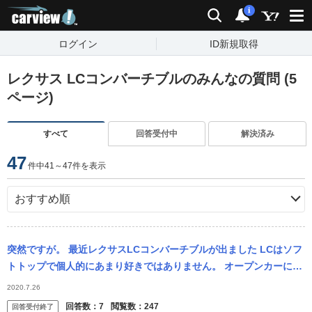
carview!
検索
通知
i
ログイン
ID新規取得
レクサス LCコンバーチブルのみんなの質問 (5
ページ)
すべて
回答受付中
解決済み
47
件中41～47件を表示
突然ですが。 最近レクサスLCコンバーチブルが出ました LCはソフ
トトップで個人的にあまり好きではありません。 オープンカーにも
色々な種類があって アヴェンタドールなどの自分で着脱する やつ
2020.7.26
フ...
回答数：
7
閲覧数：
247
回答受付終了