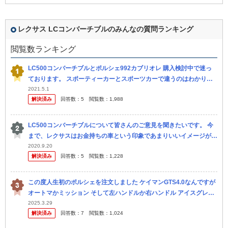
レクサス LCコンバーチブルのみんなの質問ランキング
閲覧数ランキング
LC500コンバーチブルとポルシェ992カブリオレ 購入検討中で迷っ
ております。 スポーティーカーとスポーツカーで違うのはわかりま
す。 992カレラ4は試乗しましたが、非常に良い車でした。 しか...
2021.5.1
解決済み
回答数：
5
閲覧数：
1,988
LC500コンバーチブルについて皆さんのご意見を聞きたいです。 今
まで、レクサスはお金持ちの車という印象であまりいいイメージがあ
りませんでしたが、この間LC500に出会い一気にイメージが変わり
2020.9.20
解決済み
回答数：
5
閲覧数：
1,228
ま...
この度人生初のポルシェを注文しました ケイマンGTS4.0なんですが
オートマかミッション そして左ハンドルか右ハンドル アイスグレー
かクレヨンか白 上記で悩んでます 50歳経営者で通勤にもたま...
2025.3.29
解決済み
回答数：
7
閲覧数：
1,024