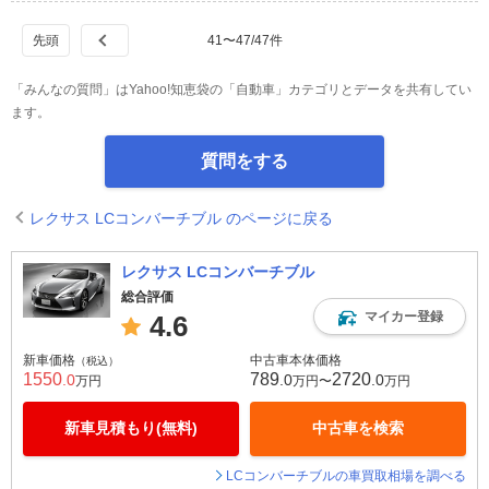
41
〜
47
/
47
件
「みんなの質問」はYahoo!知恵袋の「自動車」カテゴリとデータを共有してい
ます。
質問をする
レクサス LCコンバーチブル のページに戻る
レクサス LCコンバーチブル
総合評価
マイカー登録
4.6
新車価格
中古車本体価格
（税込）
1550
789
2720
.0
.0
.0
万円
万円〜
万円
新車見積もり(無料)
中古車を検索
LCコンバーチブルの車買取相場を調べる