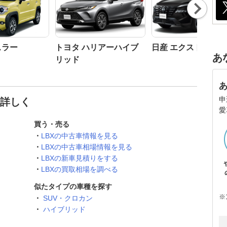
Nex
t
スラー
トヨタ ハリアーハイブ
日産 エクストレイル
あ
リッド
申
と詳しく
愛
買う・売る
LBXの中古車情報を見る
LBXの中古車相場情報を見る
LBXの新車見積りをする
LBXの買取相場を調べる
似たタイプの車種を探す
※
SUV・クロカン
ハイブリッド