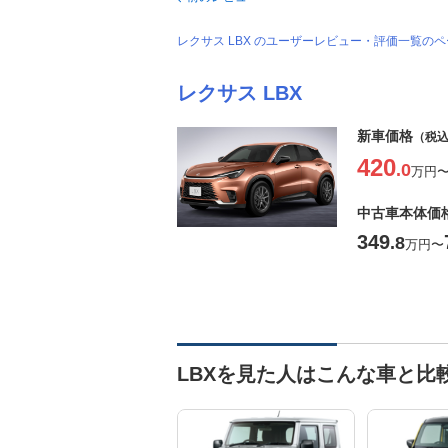
レクサス LBX のユーザーレビュー・評価一覧の
レクサス LBX
新車価格
（税
420
.0
万円
中古車本体価
349
.8
万円
〜
LBXを見た人はこんな車と比