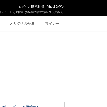
ログイン
[
新規取得
]
Yahoo! JAPAN
サイト5社との比較（2026年2月株式会社プラグ調べ）
オリジナル記事
マイカー