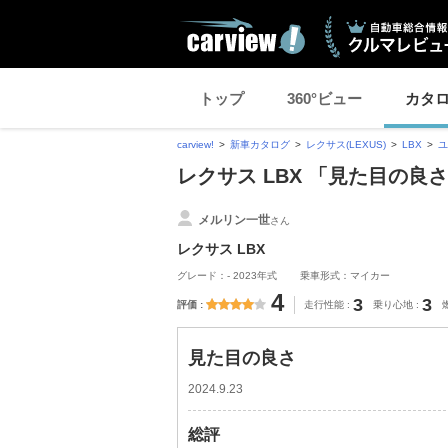
トップ
360°ビュー
カタ
carview!
新車カタログ
レクサス(LEXUS)
LBX
ユ
レクサス LBX 「見た目の
メルリン一世
さん
レクサス LBX
グレード：- 2023年式
乗車形式：マイカー
4
3
3
評価
走行性能
乗り心地
見た目の良さ
2024.9.23
総評