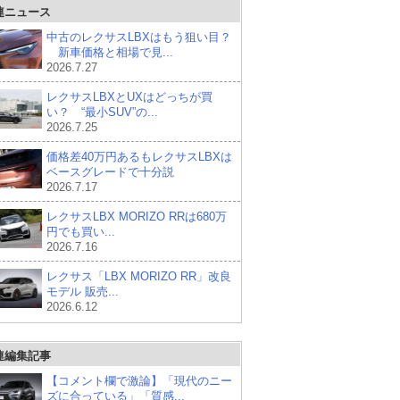
連ニュース
中古のレクサスLBXはもう狙い目？
新車価格と相場で見...
2026.7.27
レクサスLBXとUXはどっちが買
い？ “最小SUV”の...
2026.7.25
価格差40万円あるもレクサスLBXは
ベースグレードで十分説
2026.7.17
レクサスLBX MORIZO RRは680万
円でも買い...
2026.7.16
レクサス「LBX MORIZO RR」改良
モデル 販売...
2026.6.12
連編集記事
【コメント欄で激論】「現代のニー
ズに合っている」「質感...