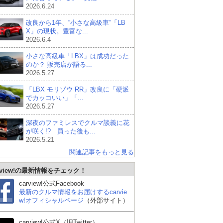
2026.6.24
改良から1年、“小さな高級車”「LB
X」の現状。豊富な...
2026.6.4
小さな高級車「LBX」は成功だった
のか？ 販売店が語る...
2026.5.27
「LBX モリゾウ RR」改良に「硬派
でカッコいい」「...
2026.5.27
深夜のファミレスでクルマ談義に花
が咲く!? 買った後も...
2026.5.21
関連記事をもっと見る
rview!の最新情報をチェック！
carview!公式Facebook
最新のクルマ情報をお届けするcarvie
w!オフィシャルページ
（外部サイト）
carview!公式X（旧Twitter）