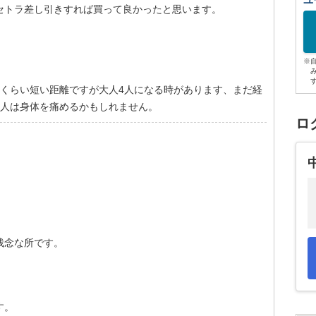
ユ
セトラ差し引きすれば買って良かったと思います。
※
度くらい短い距離ですが大人4人になる時があります、まだ経
2人は身体を痛めるかもしれません。
ロ
残念な所です。
す。