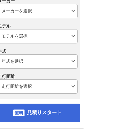
メーカー
モデル
年式
走行距離
見積りスタート