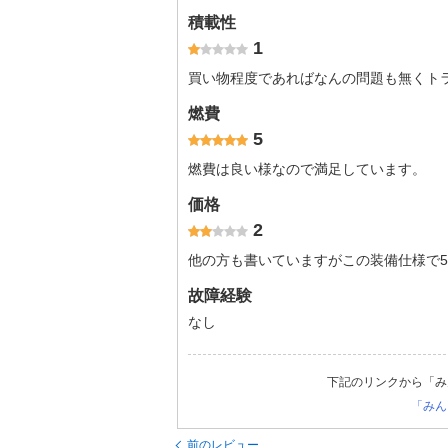
積載性
1
買い物程度であればなんの問題も無くト
燃費
5
燃費は良い様なので満足しています。
価格
2
他の方も書いていますがこの装備仕様で5
故障経験
なし
下記のリンクから「み
「みん
前のレビュー