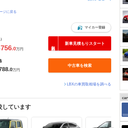
ページに戻る
マイカー登録
込）
新車見積もりスタート
756
.0
〜
万円
格
中古車を検索
788
.0
万円
LBXの車買取相場を調べる
ca
較しています