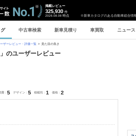
掲載レビュー
325,930
件
時点
※新車カタログのある自動車総合情報
2026.08.08
ログ
中古車検索
新車見積り
車買取
ニュース
ーザーレビュー・評価一覧
見た目の良さ
良さ」のユーザーレビュー
5
5
1
2
燃費
デザイン
積載性
価格