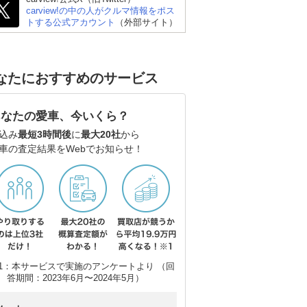
carview!の中の人がクルマ情報をポス
トする公式アカウント
（外部サイト）
トヨタ ランドクルーザ
スバル フォレスター
ト
なたにおすすめのサービス
ー300
あなたの愛車、今いくら？
込み
最短3時間後
に
最大20社
から
車の査定結果をWebでお知らせ！
1：本サービスで実施のアンケートより （回
答期間：2023年6月〜2024年5月）