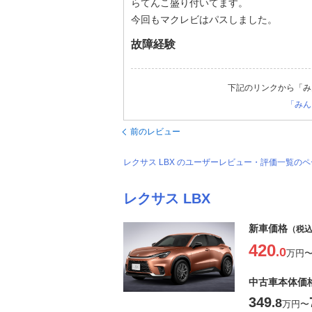
らてんこ盛り付いてます。
今回もマクレビはパスしました。
故障経験
下記のリンクから「み
「みん
前のレビュー
レクサス LBX のユーザーレビュー・評価一覧の
レクサス LBX
新車価格
（税
420
.0
万円
中古車本体価
349
.8
万円
〜