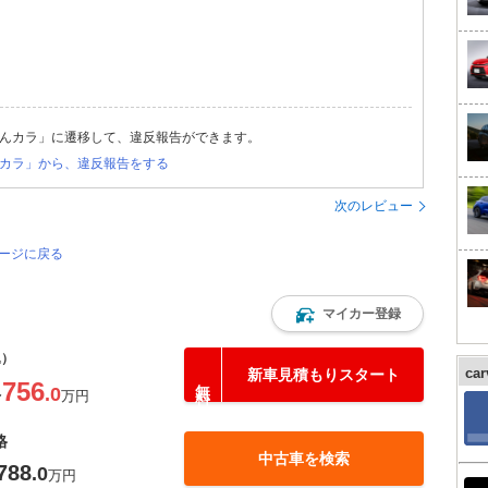
んカラ」に遷移して、違反報告ができます。
カラ」から、違反報告をする
次のレビュー
ページに戻る
マイカー登録
込）
ca
新車見積もりスタート
756
.0
〜
万円
格
中古車を検索
788
.0
万円