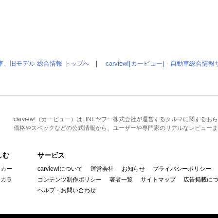
車、旧モデル 総合情報 トップへ
|
carview![カービュー] - 自動車総合
carview!（カービュー）はLINEヤフー株式会社が運営するクルマに関す
価格やスペックなどの公式情報から、ユーザーや専門家のリアルなレビューま
しむ
サービス
イカー
carview!について
運営会社
お知らせ
プライバシーポリシー
んカラ
コンテンツ制作ポリシー
著者一覧
サイトマップ
広告掲載に
ヘルプ・お問い合わせ