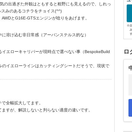
ユ
ル気の出過ぎた外観はともすると粗野にも見えるので、しれっ
スみのあるコチラをチョイス(^^)
WDとG16E-GTSエンジンが唸りをあげます。
※
中に溶け込む非日常感（アーバンステルス的な）
ロ
イエローキャリパーが現時点で選べない事（BespokeBuild
リルのイエローラインはカッティングシートだそうで、現状で
チで全幅拡大してます。
てますが、解説しないと判らない適度の違いです。