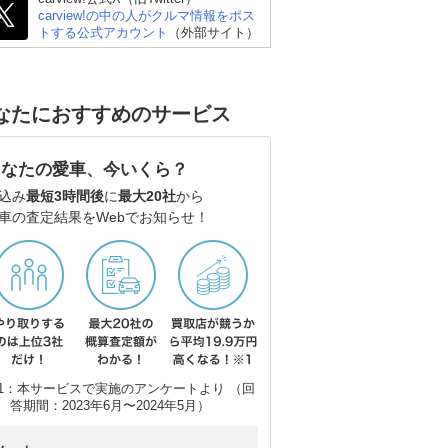
carview!の中の人がクルマ情報をポス
トする公式アカウント
（外部サイト）
なたにおすすめのサービス
あなたの愛車、今いくら？
込み
最短3時間後
に
最大20社
から
車の査定結果をWebでお知らせ！
トヨタ ランドクルーザ
スバル フォレスター
ト
ー300
1：本サービスで実施のアンケートより （回
答期間：2023年6月〜2024年5月）