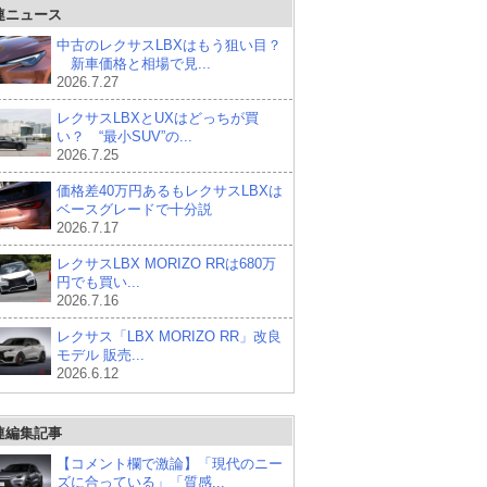
連ニュース
中古のレクサスLBXはもう狙い目？
新車価格と相場で見...
2026.7.27
レクサスLBXとUXはどっちが買
い？ “最小SUV”の...
2026.7.25
価格差40万円あるもレクサスLBXは
ベースグレードで十分説
2026.7.17
レクサスLBX MORIZO RRは680万
円でも買い...
2026.7.16
レクサス「LBX MORIZO RR」改良
モデル 販売...
2026.6.12
連編集記事
【コメント欄で激論】「現代のニー
ズに合っている」「質感...