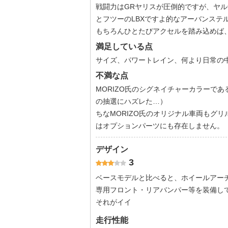
戦闘力はGRヤリスが圧倒的ですが、ヤ
とフツーのLBXですよ的なアーバンステル
もちろんひとたびアクセルを踏み込めば、A
満足している点
サイズ、パワートレイン、何より日常の
不満な点
MORIZO氏のシグネイチャーカラーである
の抽選にハズレた…）
ちなMORIZO氏のオリジナル車両もグ
はオプションパーツにも存在しません。
デザイン
3
ベースモデルと比べると、ホイールアー
専用フロント・リアバンパー等を装備し
それがイイ
走行性能