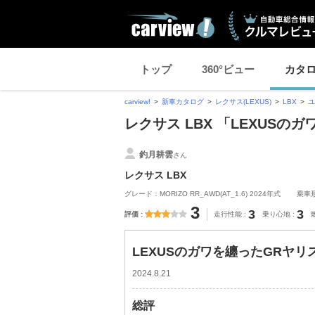
トップ
360°ビュー
カタ
carview!
新車カタログ
レクサス(LEXUS)
LBX
ユ
レクサス LBX 「LEXUS
釣月耕雲
さん
レクサス LBX
グレード：MORIZO RR_AWD(AT_1.6) 2024年式
乗車
3
3
3
評価
走行性能
乗り心地
LEXUSのガワを纏ったGRヤリ
2024.8.21
総評