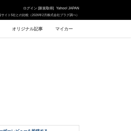
ログイン
[
新規取得
]
Yahoo! JAPAN
サイト5社との比較（2026年2月株式会社プラグ調べ）
オリジナル記事
マイカー