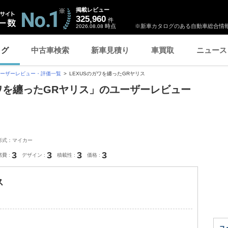
掲載レビュー
325,960
件
時点
※新車カタログのある自動車総合情報
2026.08.08
ログ
中古車検索
新車見積り
車買取
ニュース
ーザーレビュー・評価一覧
LEXUSのガワを纏ったGRヤリス
のガワを纏ったGRヤリス」のユーザーレビュー
形式：マイカー
3
3
3
3
燃費
デザイン
積載性
価格
ス