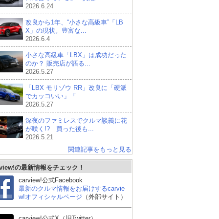
2026.6.24
改良から1年、“小さな高級車”「LB
X」の現状。豊富な...
2026.6.4
小さな高級車「LBX」は成功だった
のか？ 販売店が語る...
2026.5.27
「LBX モリゾウ RR」改良に「硬派
でカッコいい」「...
2026.5.27
深夜のファミレスでクルマ談義に花
が咲く!? 買った後も...
2026.5.21
関連記事をもっと見る
rview!の最新情報をチェック！
carview!公式Facebook
最新のクルマ情報をお届けするcarvie
w!オフィシャルページ
（外部サイト）
carview!公式X（旧Twitter）