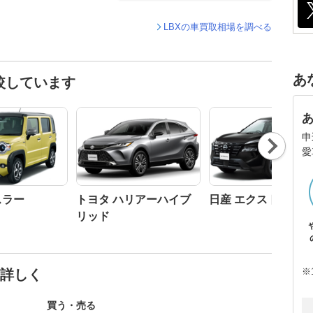
LBXの車買取相場を調べる
あ
較しています
申
Nex
愛
t
スラー
トヨタ ハリアーハイブ
日産 エクストレイル
リッド
※
と詳しく
買う・売る