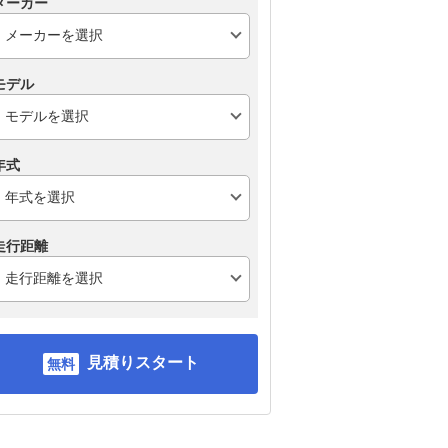
メーカー
モデル
年式
走行距離
見積りスタート