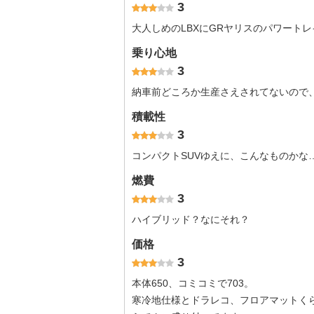
3
大人しめのLBXにGRヤリスのパワートレ
乗り心地
3
納車前どころか生産さえされてないので
積載性
3
コンパクトSUVゆえに、こんなものかな
燃費
3
ハイブリッド？なにそれ？
価格
3
本体650、コミコミで703。
寒冷地仕様とドラレコ、フロアマットく