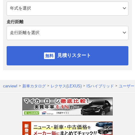
走行距離
見積りスタート
carview!
新車カタログ
レクサス(LEXUS)
ISハイブリッド
ユーザー