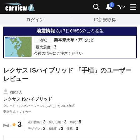
carview!
検索
通知
i
ログイン
ID新規取得
地震情報
8月7日6時56分ごろ発生
熊本県天草・芦北
地域
など
3
最大震度
今後の情報にご注意ください
レクサス ISハイブリッド 「手頃」のユーザー
レビュー
kjjk
さん
レクサス ISハイブリッド
グレード：300h“バージョンL”(CVT_2.5) 2015年式
乗車形式：マイカー
3
3
5
3
走行性能
乗り心地
燃費
評価
3
3
3
デザイン
積載性
価格