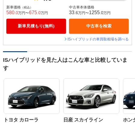
新車価格
中古車本体価格
（税込）
580
675
33
1255
.0
.0
.6
.0
万円〜
万円
万円〜
万円
新車見積もり(無料)
中古車を検索
ISハイブリッドの車買取相場を調べる
ISハイブリッドを見た人はこんな車と比較していま
す
トヨタ カローラ
日産 スカイライン
ホン