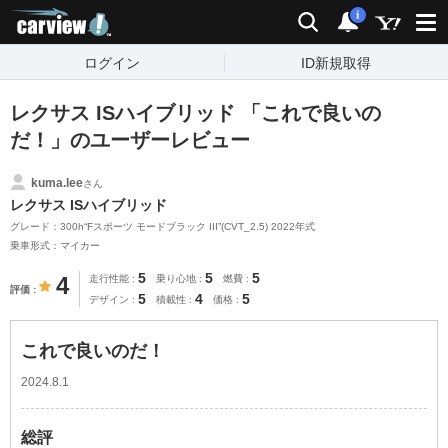
carview!
検索
通知
i
ログイン
ID新規取得
レクサス ISハイブリッド 「これで良いの
だ！」のユーザーレビュー
kuma.lee
さん
レクサス ISハイブリッド
グレード：300h“Fスポーツ モードブラック III”(CVT_2.5) 2022年式
乗車形式：マイカー
5
5
5
4
走行性能
乗り心地
燃費
評価
5
4
5
デザイン
積載性
価格
これで良いのだ！
2024.8.1
総評