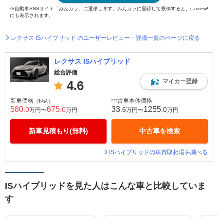
※自動車SNSサイト「みんカラ」に遷移します。みんカラに登録して投稿すると、carview!
にも表示されます。
レクサス ISハイブリッド のユーザーレビュー・評価一覧のページに戻る
レクサス ISハイブリッド
総合評価
マイカー登録
4.6
新車価格
中古車本体価格
（税込）
580
675
33
1255
.0
.0
.6
.0
万円〜
万円
万円〜
万円
新車見積もり(無料)
中古車を検索
ISハイブリッドの車買取相場を調べる
ISハイブリッドを見た人はこんな車と比較していま
す