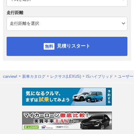
走行距離
見積りスタート
carview!
新車カタログ
レクサス(LEXUS)
ISハイブリッド
ユーザー