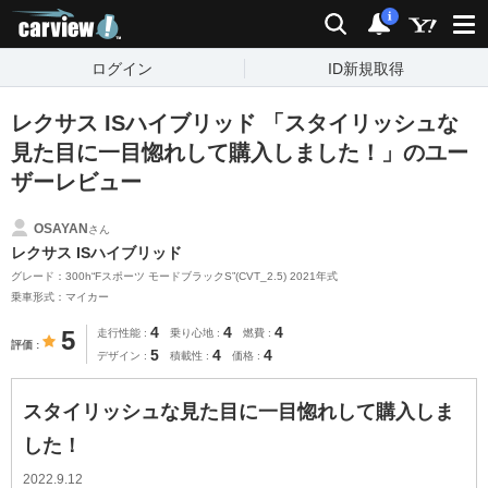
carview!
検索
通知
i
ログイン
ID新規取得
レクサス ISハイブリッド 「スタイリッシュな
見た目に一目惚れして購入しました！」のユー
ザーレビュー
OSAYAN
さん
レクサス ISハイブリッド
グレード：300h“Fスポーツ モードブラックS”(CVT_2.5) 2021年式
乗車形式：マイカー
4
4
4
5
走行性能
乗り心地
燃費
評価
5
4
4
デザイン
積載性
価格
スタイリッシュな見た目に一目惚れして購入しま
した！
2022.9.12