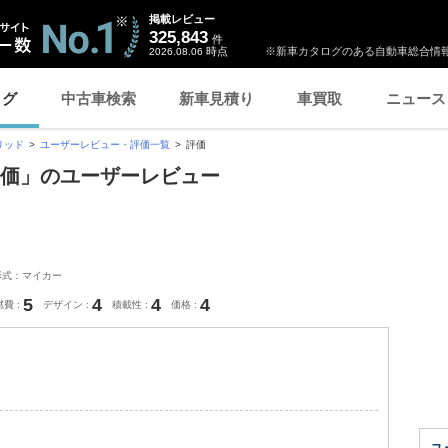
掲載レビュー
325,843
件
時点
※新車カタログのある自動車総合情報
2026.08.06
ログ
中古車検索
新車見積り
車買取
ニュース
リッド
ユーザーレビュー・評価一覧
評価
「評価」のユーザーレビュー
形式：マイカー
5
4
4
4
燃費
デザイン
積載性
価格