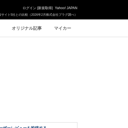
ログイン
[
新規取得
]
Yahoo! JAPAN
サイト5社との比較（2026年2月株式会社プラグ調べ）
オリジナル記事
マイカー