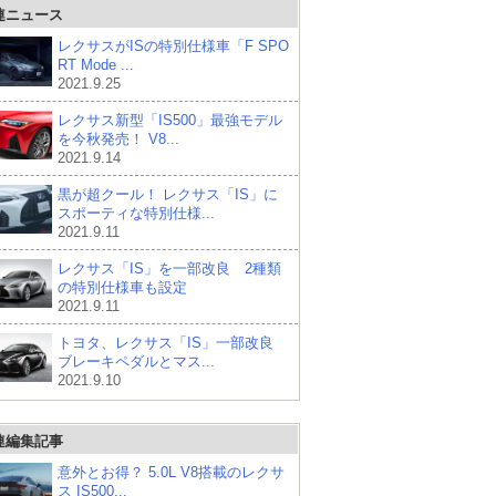
連ニュース
レクサスがISの特別仕様車「F SPO
RT Mode ...
2021.9.25
レクサス新型「IS500」最強モデル
を今秋発売！ V8...
2021.9.14
黒が超クール！ レクサス「IS」に
スポーティな特別仕様...
2021.9.11
レクサス「IS」を一部改良 2種類
の特別仕様車も設定
2021.9.11
トヨタ、レクサス「IS」一部改良
ブレーキペダルとマス...
2021.9.10
連編集記事
意外とお得？ 5.0L V8搭載のレクサ
ス IS500...