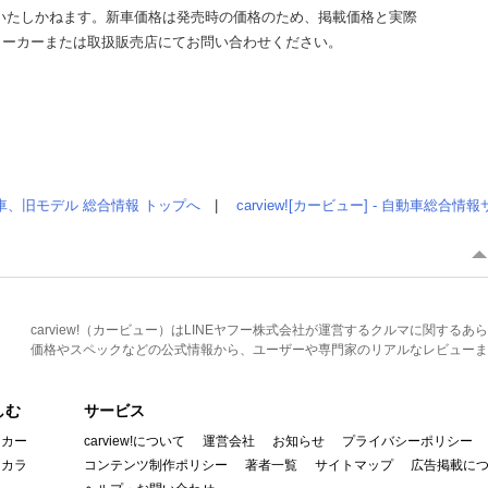
いたしかねます。新車価格は発売時の価格のため、掲載価格と実際
メーカーまたは取扱販売店にてお問い合わせください。
車、旧モデル 総合情報 トップへ
|
carview![カービュー] - 自動車総合
carview!（カービュー）はLINEヤフー株式会社が運営するクルマに関す
価格やスペックなどの公式情報から、ユーザーや専門家のリアルなレビューま
しむ
サービス
イカー
carview!について
運営会社
お知らせ
プライバシーポリシー
んカラ
コンテンツ制作ポリシー
著者一覧
サイトマップ
広告掲載に