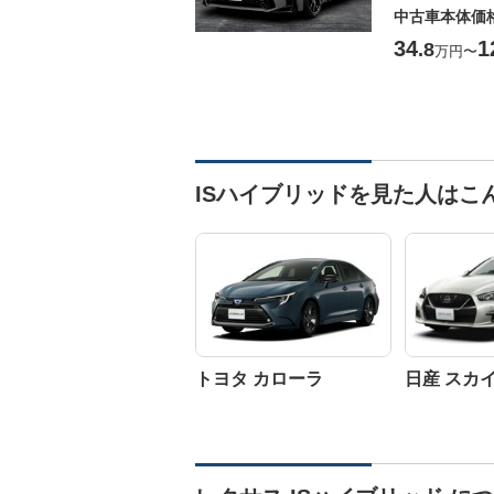
中古車本体価
34
1
.8
万円
〜
ISハイブリッドを見た人はこ
トヨタ カローラ
日産 スカ