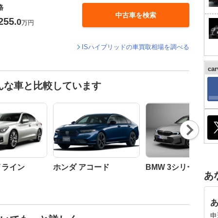
格
中古車を検索
255
.0
万円
ISハイブリッドの車買取相場を調べる
ca
んな車と比較しています
Nex
t
イライン
ホンダ アコード
BMW 3シリーズ セ
あ
申