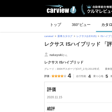
トップ
360°ビュー
カタ
carview!
新車カタログ
レクサス(LEXUS)
ISハイブ
レクサス ISハイブリッド 
nakayuki
さん
レクサス ISハイブリッド
グレード：300h“Fスポーツ”(CVT_2.5) 2013年式
乗車
4
4
5
評価
走行性能
乗り心地
評価
2020.11.15
総評