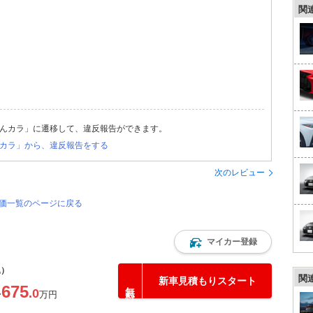
関
んカラ」に遷移して、違反報告ができます。
カラ」から、違反報告をする
次のレビュー
評価一覧のページに戻る
マイカー登録
込）
関
新車見積もりスタート
675
.0
〜
万円