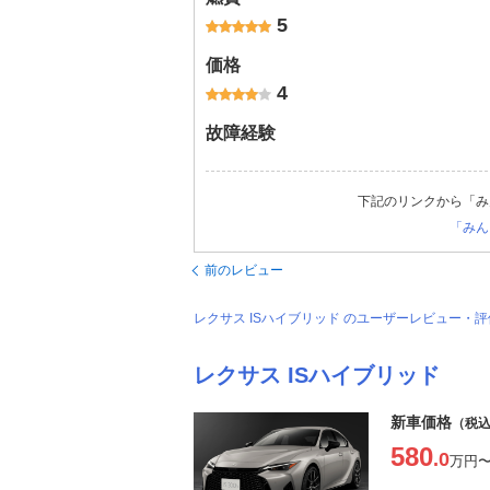
5
価格
4
故障経験
下記のリンクから「み
「みん
前のレビュー
レクサス ISハイブリッド のユーザーレビュー・
レクサス ISハイブリッド
新車価格
（税
580
.0
万円