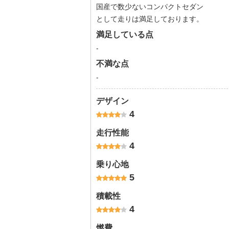
国産で数少ないコンパクトセダン
として走りは満足しております。
満足している点
-
不満な点
-
デザイン
4
走行性能
4
乗り心地
5
積載性
4
燃費