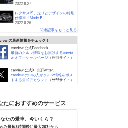
2022.8.27
レクサスIS、走りとデザインの特別
仕様車「Mode B...
2022.8.26
関連記事をもっと見る
rview!の最新情報をチェック！
carview!公式Facebook
最新のクルマ情報をお届けするcarvie
w!オフィシャルページ
（外部サイト）
carview!公式X（旧Twitter）
carview!の中の人がクルマ情報をポス
トする公式アカウント
（外部サイト）
ダン
BMW M3 セダン
スバル WRX S4
メ
なたにおすすめのサービス
ラ
あなたの愛車、今いくら？
込み
最短3時間後
に
最大20社
から