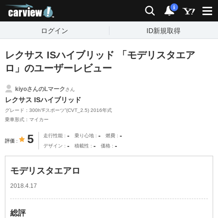
carview!
検索
通知
i
ログイン
ID新規取得
レクサス ISハイブリッド 「モデリスタエア
ロ」のユーザーレビュー
kiyoさんのLマーク
さん
レクサス ISハイブリッド
グレード：300h“Fスポーツ”(CVT_2.5) 2016年式
乗車形式：マイカー
-
-
-
5
走行性能
乗り心地
燃費
評価
-
-
-
デザイン
積載性
価格
モデリスタエアロ
2018.4.17
総評