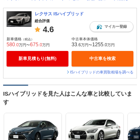
レクサス ISハイブリッド
総合評価
マイカー登録
4.6
新車価格
中古車本体価格
（税込）
580
675
33
1255
.0
.0
.6
.0
万円〜
万円
万円〜
万円
新車見積もり(無料)
中古車を検索
ISハイブリッドの車買取相場を調べる
ISハイブリッドを見た人はこんな車と比較していま
す