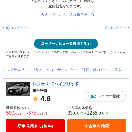
下記のリンクから「みんカラ」に遷移して、
違反報告ができます。
「みんカラ」から、違反報告をする
前のレビュー
次のレビュー
ユーザーレビューを投稿する
※自動車SNSサイト「みんカラ」に遷移します。みんカラに登録して投稿すると、carview!
にも表示されます。
レクサス ISハイブリッド のユーザーレビュー・評価一覧のページに戻る
レクサス ISハイブリッド
総合評価
マイカー登録
4.6
新車価格
中古車本体価格
（税込）
580
675
33
1255
.0
.0
.6
.0
万円〜
万円
万円〜
万円
新車見積もり(無料)
中古車を検索