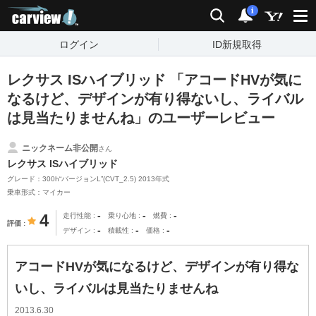
carview!
検索
通知
i
ログイン
ID新規取得
レクサス ISハイブリッド 「アコードHVが気に
なるけど、デザインが有り得ないし、ライバル
は見当たりませんね」のユーザーレビュー
ニックネーム非公開
さん
レクサス ISハイブリッド
グレード：300h“バージョンL”(CVT_2.5) 2013年式
乗車形式：マイカー
-
-
-
4
走行性能
乗り心地
燃費
評価
-
-
-
デザイン
積載性
価格
アコードHVが気になるけど、デザインが有り得な
いし、ライバルは見当たりませんね
2013.6.30