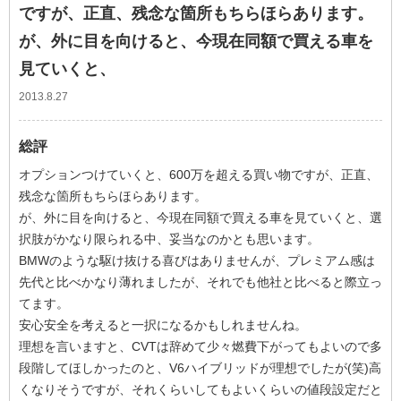
ですが、正直、残念な箇所もちらほらあります。
が、外に目を向けると、今現在同額で買える車を
見ていくと、
2013.8.27
総評
オプションつけていくと、600万を超える買い物ですが、正直、
残念な箇所もちらほらあります。
が、外に目を向けると、今現在同額で買える車を見ていくと、選
択肢がかなり限られる中、妥当なのかとも思います。
BMWのような駆け抜ける喜びはありませんが、プレミアム感は
先代と比べかなり薄れましたが、それでも他社と比べると際立っ
てます。
安心安全を考えると一択になるかもしれませんね。
理想を言いますと、CVTは辞めて少々燃費下がってもよいので多
段階してほしかったのと、V6ハイブリッドが理想でしたが(笑)高
くなりそうですが、それくらいしてもよいくらいの値段設定だと