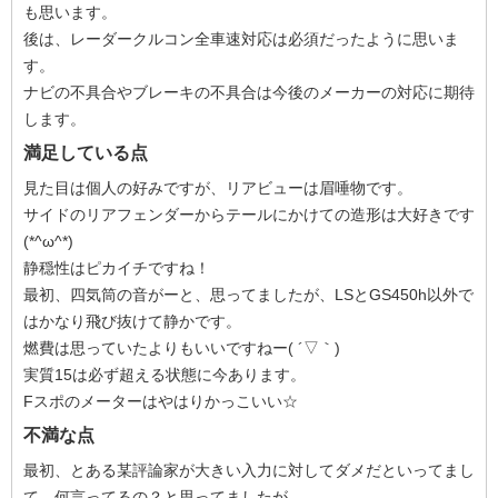
も思います。
後は、レーダークルコン全車速対応は必須だったように思いま
す。
ナビの不具合やブレーキの不具合は今後のメーカーの対応に期待
します。
満足している点
見た目は個人の好みですが、リアビューは眉唾物です。
サイドのリアフェンダーからテールにかけての造形は大好きです
(*^ω^*)
静穏性はピカイチですね！
最初、四気筒の音がーと、思ってましたが、LSとGS450h以外で
はかなり飛び抜けて静かです。
燃費は思っていたよりもいいですねー( ´▽｀)
実質15は必ず超える状態に今あります。
Fスポのメーターはやはりかっこいい☆
不満な点
最初、とある某評論家が大きい入力に対してダメだといってまし
て、何言ってるの？と思ってましたが、