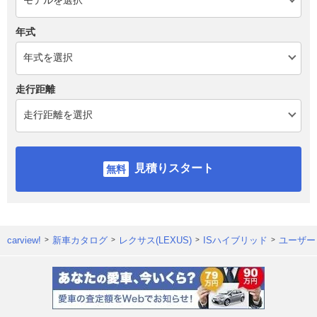
年式
走行距離
見積りスタート
carview!
新車カタログ
レクサス(LEXUS)
ISハイブリッド
ユーザー