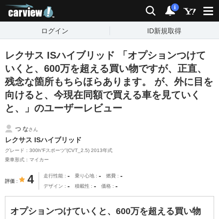
carview!
検索
通知
i
ログイン
ID新規取得
レクサス ISハイブリッド 「オプションつけて
いくと、600万を超える買い物ですが、正直、
残念な箇所もちらほらあります。 が、外に目を
向けると、今現在同額で買える車を見ていく
と、」のユーザーレビュー
つ な
さん
レクサス ISハイブリッド
グレード：300h“Fスポーツ”(CVT_2.5) 2013年式
乗車形式：マイカー
-
-
-
4
走行性能
乗り心地
燃費
評価
-
-
-
デザイン
積載性
価格
オプションつけていくと、600万を超える買い物