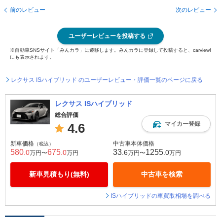
前のレビュー
次のレビュー
ユーザーレビューを投稿する
※自動車SNSサイト「みんカラ」に遷移します。みんカラに登録して投稿すると、carview!
にも表示されます。
レクサス ISハイブリッド のユーザーレビュー・評価一覧のページに戻る
レクサス ISハイブリッド
総合評価
マイカー登録
4.6
新車価格
中古車本体価格
（税込）
580
675
33
1255
.0
.0
.6
.0
万円〜
万円
万円〜
万円
新車見積もり(無料)
中古車を検索
ISハイブリッドの車買取相場を調べる