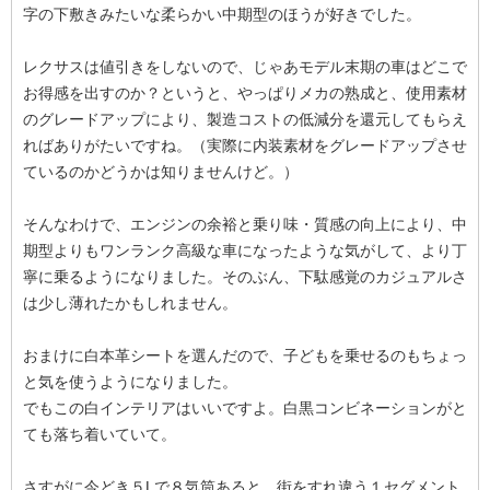
字の下敷きみたいな柔らかい中期型のほうが好きでした。
レクサスは値引きをしないので、じゃあモデル末期の車はどこで
お得感を出すのか？というと、やっぱりメカの熟成と、使用素材
のグレードアップにより、製造コストの低減分を還元してもらえ
ればありがたいですね。（実際に内装素材をグレードアップさせ
ているのかどうかは知りませんけど。）
そんなわけで、エンジンの余裕と乗り味・質感の向上により、中
期型よりもワンランク高級な車になったような気がして、より丁
寧に乗るようになりました。そのぶん、下駄感覚のカジュアルさ
は少し薄れたかもしれません。
おまけに白本革シートを選んだので、子どもを乗せるのもちょっ
と気を使うようになりました。
でもこの白インテリアはいいですよ。白黒コンビネーションがと
ても落ち着いていて。
さすがに今どき５Lで８気筒あると、街をすれ違う１セグメント