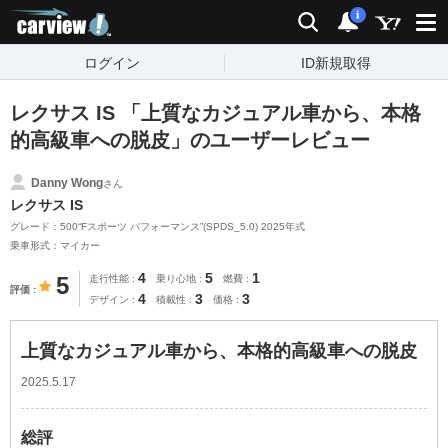
carview!
検索
通知
i
ログイン
ID新規取得
レクサス IS 「上質なカジュアル車から、本格
的高級車への脱皮」のユーザーレビュー
Danny Wong
さん
レクサス IS
グレード：500“Fスポーツ パフォーマンス”(SPDS_5.0) 2025年式
乗車形式：マイカー
4
5
1
5
走行性能
乗り心地
燃費
評価
4
3
3
デザイン
積載性
価格
上質なカジュアル車から、本格的高級車への脱皮
2025.5.17
総評