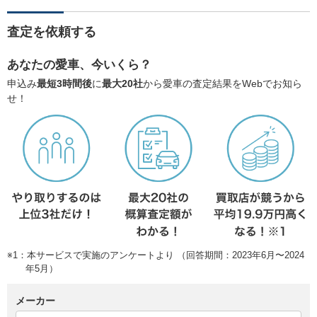
査定を依頼する
あなたの愛車、今いくら？
申込み
最短3時間後
に
最大20社
から愛車の査定結果をWebでお知ら
せ！
※1：本サービスで実施のアンケートより （回答期間：2023年6月〜2024
年5月）
メーカー