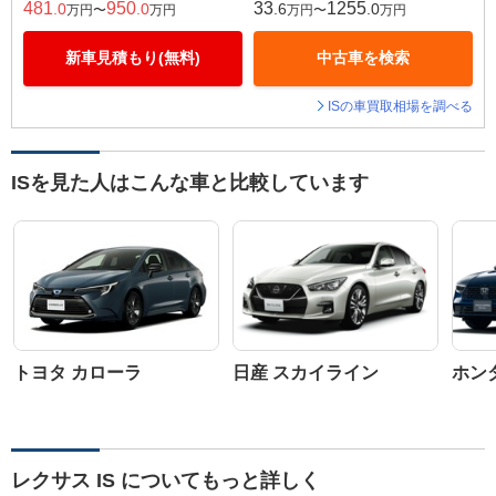
481
950
33
1255
.0
.0
.6
.0
万円〜
万円
万円〜
万円
新車見積もり(無料)
中古車を検索
ISの車買取相場を調べる
ISを見た人はこんな車と比較しています
トヨタ カローラ
日産 スカイライン
ホン
レクサス IS についてもっと詳しく