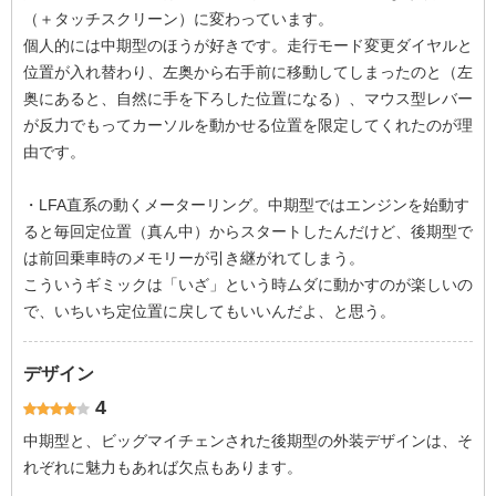
（＋タッチスクリーン）に変わっています。
個人的には中期型のほうが好きです。走行モード変更ダイヤルと
位置が入れ替わり、左奥から右手前に移動してしまったのと（左
奥にあると、自然に手を下ろした位置になる）、マウス型レバー
が反力でもってカーソルを動かせる位置を限定してくれたのが理
由です。
・LFA直系の動くメーターリング。中期型ではエンジンを始動す
ると毎回定位置（真ん中）からスタートしたんだけど、後期型で
は前回乗車時のメモリーが引き継がれてしまう。
こういうギミックは「いざ」という時ムダに動かすのが楽しいの
で、いちいち定位置に戻してもいいんだよ、と思う。
デザイン
4
中期型と、ビッグマイチェンされた後期型の外装デザインは、そ
れぞれに魅力もあれば欠点もあります。