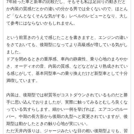
7年経った車と新車の比較だし、そもそも私は足回りの動きだと
か内装の質感だとかの違いの分かる男では全くないので、ほとん
ど「なんとなくそんな気がする」レベルのレビューとなり、大し
て参考にはならないかもしれません。
という前置きのうえで感じたことを書きますと、エンジンの違い
をさておいても、後期型になってより高級感が増している気がし
ました。
ドアを閉めるときの重厚感、車内の静粛性、乗り心地のまろやか
さ、オーディオの音、内装の質感、などなどがより熟成されてい
る感じがして、基本同型車への乗り換えだけど新型車として十分
満喫しています。
内装は、後期型では材質等がコストダウンされているものだと勝
手に思い込んでおりましたが、実際に触ってみるとむしろ良くな
っている気すらします。細かい一例を挙げれば、エアコンのルー
バー。中期の長方形から後期の丸型へと変更されていますが、後
期型は動かしたときの触り心地が実にいい。
ただ天井内張りは、ジャージみたいな目の粗い後期型よりも、習