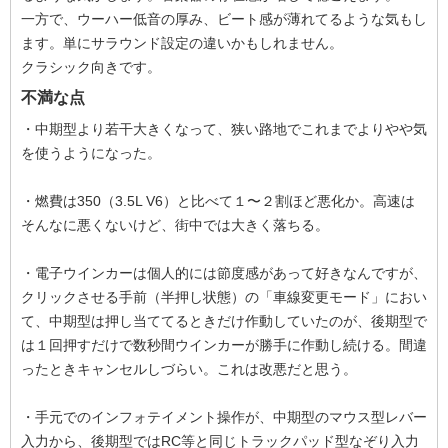
一方で、ウーハー低音の厚み、ビート感が薄れてるような気もし
ます。単にサラウンド設定の違いかもしれません。
クラシック向きです。
不満な点
・中期型より若干大きくなって、狭い路地でこれまでよりやや気
を使うようになった。
・燃費は350（3.5L V6）と比べて１〜２割ほど悪化か。高速は
そんなに悪くないけど、街中では大きく落ちる。
・電子ウインカーは個人的には節度感があって好きなんですが、
クリックさせる手前（半押し状態）の「車線変更モード」におい
て、中期型は押し当ててるときだけ作動していたのが、後期型で
は１回押すだけで数秒間ウインカーが勝手に作動し続ける。間違
ったときキャンセルしづらい。これは改悪だと思う。
・手元でのインフォテイメント操作が、中期型のマウス型レバー
入力から、後期型ではRC等と同じトラックパッド型なぞり入力