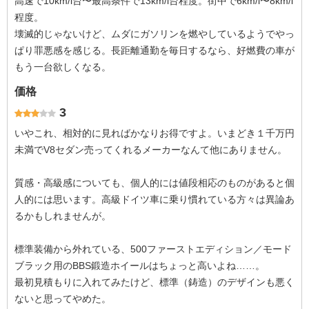
高速で10km/l台〜最高条件で13km/l台程度。街中で6km/l〜8km/l
程度。
壊滅的じゃないけど、ムダにガソリンを燃やしているようでやっ
ぱり罪悪感を感じる。長距離通勤を毎日するなら、好燃費の車が
もう一台欲しくなる。
価格
3
いやこれ、相対的に見ればかなりお得ですよ。いまどき１千万円
未満でV8セダン売ってくれるメーカーなんて他にありません。
質感・高級感についても、個人的には値段相応のものがあると個
人的には思います。高級ドイツ車に乗り慣れている方々は異論あ
るかもしれませんが。
標準装備から外れている、500ファーストエディション／モード
ブラック用のBBS鍛造ホイールはちょっと高いよね……。
最初見積もりに入れてみたけど、標準（鋳造）のデザインも悪く
ないと思ってやめた。