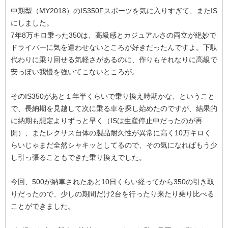
中期型（MY2018）のIS350Fスポーツを気に入りすぎて、またIS
にしました。
7年8万キロ乗った350は、高級感とカジュアルさの両立が絶妙で
ドライバーに気を遣わせないところが好きだったんですよ。下駄
代わりに乗り回せる気軽さがあるのに、作りもそれなりに高級で
安っぽい我慢を強いてこないところが。
そのIS350があと１年半くらいで乗り換え時期かな、ということ
で、長納期を見越して次に乗る車を探し始めたのですが、結果的
に納期も想定よりずっと早く（ISは生産停止中だったのが再
開）、またレクサス自体の製品耐久性が異常に高く10万キロく
らいじゃまだ全然シャキッとしてるので、その気になればもう少
し引っ張ることもできた乗り換えでした。
今回、500が納車されたあと10日くらい経ってから350の引き取
りだったので、少しの期間だけ2台を行ったり来たり乗り比べる
ことができました。