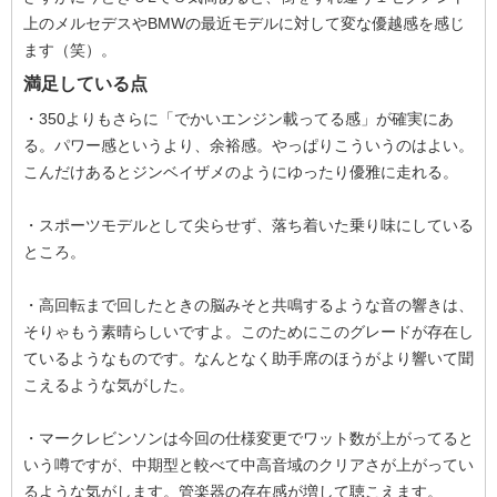
上のメルセデスやBMWの最近モデルに対して変な優越感を感じ
ます（笑）。
満足している点
・350よりもさらに「でかいエンジン載ってる感」が確実にあ
る。パワー感というより、余裕感。やっぱりこういうのはよい。
こんだけあるとジンベイザメのようにゆったり優雅に走れる。
・スポーツモデルとして尖らせず、落ち着いた乗り味にしている
ところ。
・高回転まで回したときの脳みそと共鳴するような音の響きは、
そりゃもう素晴らしいですよ。このためにこのグレードが存在し
ているようなものです。なんとなく助手席のほうがより響いて聞
こえるような気がした。
・マークレビンソンは今回の仕様変更でワット数が上がってると
いう噂ですが、中期型と較べて中高音域のクリアさが上がってい
るような気がします。管楽器の存在感が増して聴こえます。