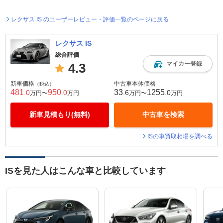
レクサス IS のユーザーレビュー・評価一覧のページに戻る
レクサス IS
総合評価
マイカー登録
4.3
新車価格
中古車本体価格
（税込）
481
950
33
1255
.0
.0
.6
.0
万円〜
万円
万円〜
万円
新車見積もり(無料)
中古車を検索
ISの車買取相場を調べる
ISを見た人はこんな車と比較しています