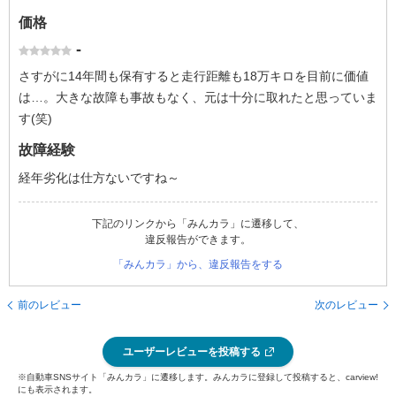
価格
-
さすがに14年間も保有すると走行距離も18万キロを目前に価値
は…。大きな故障も事故もなく、元は十分に取れたと思っていま
す(笑)
故障経験
経年劣化は仕方ないですね～
下記のリンクから「みんカラ」に遷移して、
違反報告ができます。
「みんカラ」から、違反報告をする
前のレビュー
次のレビュー
ユーザーレビューを投稿する
※自動車SNSサイト「みんカラ」に遷移します。みんカラに登録して投稿すると、carview!
にも表示されます。