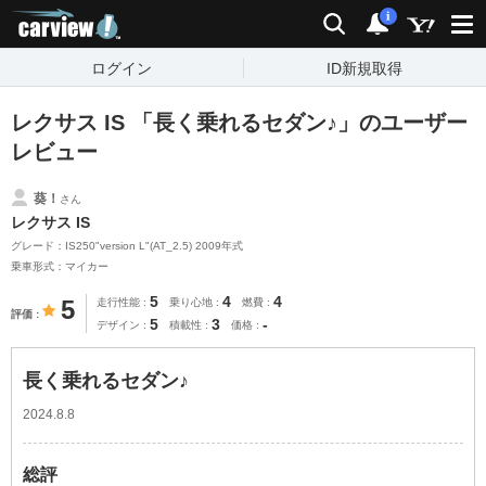
carview!
検索
通知
i
ログイン
ID新規取得
レクサス IS 「長く乗れるセダン♪」のユーザー
レビュー
葵！
さん
レクサス IS
グレード：IS250"version L"(AT_2.5) 2009年式
乗車形式：マイカー
5
4
4
5
走行性能
乗り心地
燃費
評価
5
3
-
デザイン
積載性
価格
長く乗れるセダン♪
2024.8.8
総評