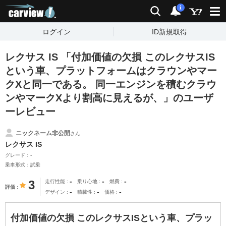
carview!
検索
通知
i
ログイン
ID新規取得
レクサス IS 「付加価値の欠損 このレクサスIS
という車、プラットフォームはクラウンやマー
クXと同一である。 同一エンジンを積むクラウ
ンやマークXより割高に見えるが、」のユーザ
ーレビュー
ニックネーム非公開
さん
レクサス IS
グレード：-
乗車形式：試乗
-
-
-
3
走行性能
乗り心地
燃費
評価
-
-
-
デザイン
積載性
価格
付加価値の欠損 このレクサスISという車、プラッ