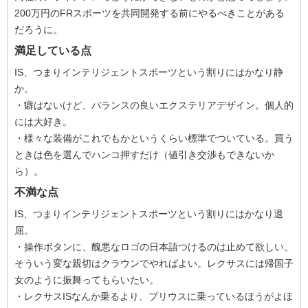
200万円のFRスポーツを共同開発する前にやるべきことがある
だろうに。
満足している点
IS、つまりインテリジェントスポーツという割りにはかなり静
か。
・癖はないけど、バランスの良いエクステリアデザイン。個人的
には大好き。
・様々な装備がこれでもかというくらい標準でついている。買う
ときは色を選んでハンコ押すだけ（値引き交渉もできないか
ら）。
不満な点
IS、つまりインテリジェントスポーツという割りにはかなり退
屈。
・操作ボタンに、醜悪なロゴの日本語つけるのは止めて欲しい。
そういう変な親切はクラウンでやればよい。レクサスには帰国子
女のように振舞ってもらいたい。
・レクサスISなんか乗るより、プリウスに乗っているほうがよほ