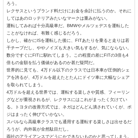
ろう。
レクサスというブランド料だけにお金を余計に払うのか。それに
してはあのロッテリアみたいなマークは重みがない。
運転してみれば十分高級車だ。BMWやメルツェデスを運転した
ことがなければ、有難く感じるだろう。
しかし、確かにISを運転した後に、FITあたりを乗ると走りは若
干チープだし、ややノイズも大きい気もするが、気にならない。
数分ですぐにFITに馴れてしまう。この程度の差にFITの3倍も4
倍もの金額を払う価値があるのか甚だ疑問だ。
世界的に見ても、4万ドル以下のクラスでは日本車が圧倒的シェ
アを誇るが、4万ドルを超えたとたんにドイツ車に大幅なシェア
を取られてしまう。
4万ドルを超える世界では、運転する楽しさや質感、フィーリン
グなどが重視されるが、レクサスにはこれがまったく欠けてい
る。トヨタの改善方式では、ネガはどんどん潰されていくが、ポ
ジはまったく伸びていかない。
スバルなら高級車クラスでも通用する運転する楽しさは出せるだ
ろうが、内外装が全然駄目だし。
両社のアライアンスでどうにかできないものかと思ってしまう。