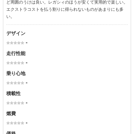
ど周囲のうけは良い。レガシィのほうが安くて実用的で楽しい。
エクストラコストを払う割りに得られないものがあまりにも多
い。
デザイン
-
走行性能
-
乗り心地
-
積載性
-
燃費
-
価格