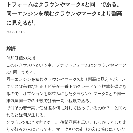
トフォームはクラウンやマークXと同一である。
同一エンジンを積むクラウンやマークXより割高
に見えるが、
2008.10.18
総評
付加価値の欠損
このレクサスISという車、プラットフォームはクラウンやマーク
Xと同一である。
同一エンジンを積むクラウンやマークXより割高に見えるが、レ
クサスは高価な純正ナビ等が一番下のグレードでも標準装備にな
るので、オプションをIS並みにしたクラウンやマークXとの同一
排気量同士での比較では若干高い程度である。
ではその若干高い価格差を何に対して払っているのか？ と問わ
れると疑問が生じる。
クラウンのほうが静かだし、後部座席も広い。しっかりとした走
りが好みの人にとっても、マークXとの走りの差は感じにくいだ