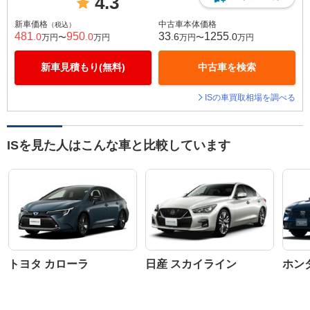
4.3
新車価格
中古車本体価格
（税込）
481
950
33
1255
.0
.0
.6
.0
万円〜
万円
万円〜
万円
新車見積もり(無料)
中古車を検索
ISの車買取相場を調べる
ISを見た人はこんな車と比較しています
トヨタ カローラ
日産 スカイライン
ホン