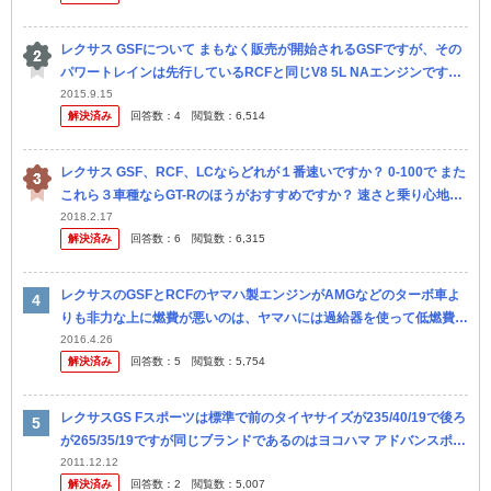
レクサス GSFについて まもなく販売が開始されるGSFですが、その
パワートレインは先行しているRCFと同じV8 5L NAエンジンです。
競合する(と思われる)ドイツ車とスペック比較してみま...
2015.9.15
解決済み
回答数：
4
閲覧数：
6,514
レクサス GSF、RCF、LCならどれが１番速いですか？ 0-100で また
これら３車種ならGT-Rのほうがおすすめですか？ 速さと乗り心地を
重視しています。
2018.2.17
解決済み
回答数：
6
閲覧数：
6,315
レクサスのGSFとRCFのヤマハ製エンジンがAMGなどのターボ車よ
りも非力な上に燃費が悪いのは、ヤマハには過給器を使って低燃費で
パワフルなエンジンを作る技術が無いからですか？
2016.4.26
解決済み
回答数：
5
閲覧数：
5,754
レクサスGS Fスポーツは標準で前のタイヤサイズが235/40/19で後ろ
が265/35/19ですが同じブランドであるのはヨコハマ アドバンスポー
ツしかないです。前を225/40/19にするとか...
2011.12.12
解決済み
回答数：
2
閲覧数：
5,007