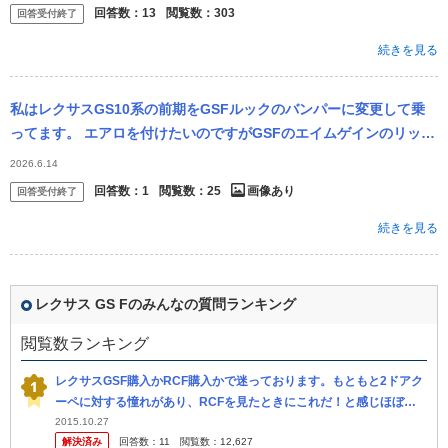
8...
回答数：
13
閲覧数：
303
回答受付終了
続きを見る
私はレクサスGS10系の前期をGSFルックのバンパーに変更して乗
ってます。 エアロを付けたいのですがGSFのエイムゲインのリップ
ってつけることは可能なのでしょうか？
2026.6.14
回答数：
1
閲覧数：
25
画像あり
回答受付終了
続きを見る
レクサス GS Fのみんなの質問ランキング
閲覧数ランキング
レクサスGSF購入かRCF購入かで迷っております。もともと2ドアク
ーペに対する憧れがあり、RCFを見たときにこれだ！と感じほぼ決
めていたのですが、RCFベースの4ドアセダンであるGSFの販売開始
2015.10.27
解決済み
回答数：
11
閲覧数：
12,627
で 心