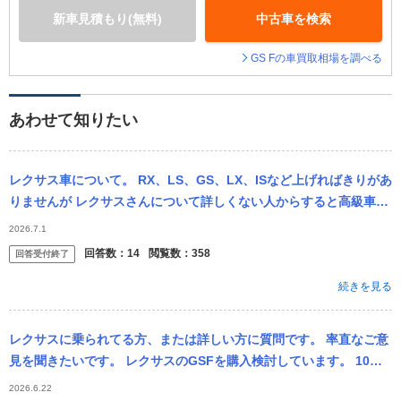
新車見積もり(無料)
中古車を検索
GS Fの車買取相場を調べる
あわせて知りたい
レクサス車について。 RX、LS、GS、LX、ISなど上げればきりがあ
りませんが レクサスさんについて詳しくない人からすると高級車っ
てイメージが一般的にあると思いますが、女性人気がいまいちな
2026.7.1
様...
回答数：
14
閲覧数：
358
回答受付終了
続きを見る
レクサスに乗られてる方、または詳しい方に質問です。 率直なご意
見を聞きたいです。 レクサスのGSFを購入検討しています。 10年
フルローンで購入予定ですが、今から10年ってなると完済時には1
2026.6.22