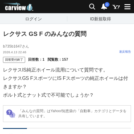
carview!
検索
通知
i
ログイン
ID新規取得
レクサス GS F のみんなの質問
b735b1647さん
違反報告
2026.4.13 22:46
回答数：
1
閲覧数：
157
回答受付終了
レクサスIS純正ホイール流用について質問です。
レクサスGS FスポーツにIS Fスポーツの純正ホイールは付
きますか？
ボルト式とナット式で不可能でしょうか？
「みんなの質問」はYahoo!知恵袋の「自動車」カテゴリとデータを
共有しています。