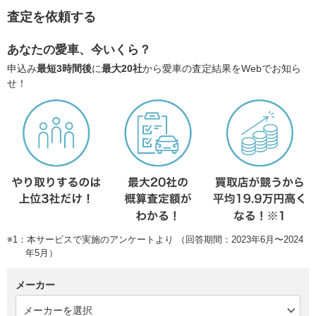
査定を依頼する
あなたの愛車、今いくら？
申込み
最短3時間後
に
最大20社
から愛車の査定結果をWebでお知ら
せ！
※1：本サービスで実施のアンケートより （回答期間：2023年6月〜2024
年5月）
メーカー