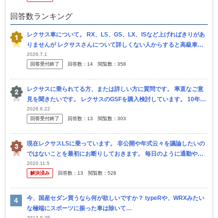
回答数ランキング
レクサス車について。 RX、LS、GS、LX、ISなど上げればきりがあ
りませんが レクサスさんについて詳しくない人からすると高級車っ
てイメージが一般的にあると思いますが、女性人気がいまいちな様...
2026.7.1
回答受付終了
回答数：
14
閲覧数：
358
レクサスに乗られてる方、または詳しい方に質問です。 率直なご意
見を聞きたいです。 レクサスのGSFを購入検討しています。 10年フ
ルローンで購入予定ですが、今から10年ってなると完済時には18...
2026.6.22
回答受付終了
回答数：
13
閲覧数：
303
現在レクサスLSに乗っています。 非公開や年式云々を議論したいの
ではないことを最初にお断りしておきます。 毎日のように通勤や商
用で運転しています。 最近は、高速道路や一般道（特に片側2車線以
2020.11.5
解決済み
回答数：
13
閲覧数：
528
上...
今、国産セダン買うなら何が欲しいですか？ typeRや、WRXみたい
な極端にスポーツに振った車は除いて…
2017.9.25