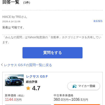
回答一覧
（1件）
HIACE by TRDさん
違反報告
2026.4.14 11:06
装着は 可能です。
「みんなの質問」はYahoo!知恵袋の「自動車」カテゴリとデータを共有してい
ます。
質問をする
レクサス GS Fの質問一覧に戻る
レクサス GS F
総合評価
マイカー登録
4.7
新車価格
中古車本体価格
（税込）
1144
360
1036
.0
.0
.5
万円
万円〜
万円