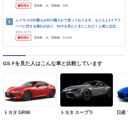
解決済み
回答数：
11
閲覧数：
195
レクサスGSF購入かRCF購入かで迷っております。もともと2ドアク
ーペに対する憧れがあり、RCFを見たときにこれだ！と感じほぼ決
めていたのですが、RCFベースの4ドアセダンであるGSFの販売開始
2015.10.27
解決済み
回答数：
11
閲覧数：
12,627
で 心
GS Fを見た人はこんな車と比較しています
トヨタ GR86
トヨタ スープラ
日産