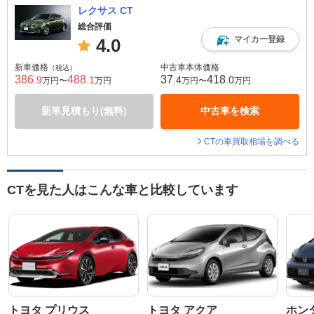
レクサス CT
総合評価
マイカー登録
4.0
新車価格
中古車本体価格
（税込）
386
488
37
418
.9
.1
.4
.0
万円〜
万円
万円〜
万円
新車見積もり(無料)
中古車を検索
CTの車買取相場を調べる
CTを見た人はこんな車と比較しています
トヨタ プリウス
トヨタ アクア
ホン