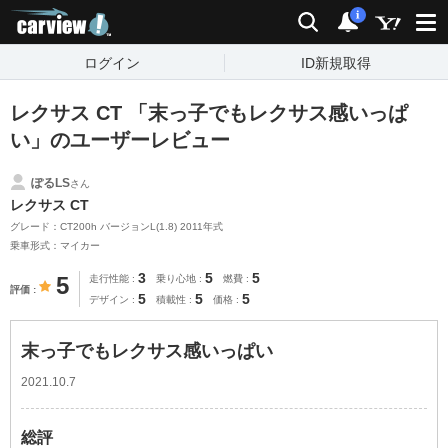
carview!
検索
通知
i
ログイン
ID新規取得
レクサス CT 「末っ子でもレクサス感いっぱ
い」のユーザーレビュー
ぽるLS
さん
レクサス CT
グレード：CT200h バージョンL(1.8) 2011年式
乗車形式：マイカー
3
5
5
5
走行性能
乗り心地
燃費
評価
5
5
5
デザイン
積載性
価格
末っ子でもレクサス感いっぱい
2021.10.7
総評