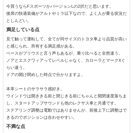
今買うならFスポーツかバージョンLの2択だと思います。
後席の快適装備がアルトやミラ以下なので、よく人が乗る状況だ
としんどい。
満足している点
見て触って運転して、全てが同サイズのトヨタ車より品質が高い
と感じられ、所有する満足感がある。
ベースがプリウスと言う声もあるが、乗り比べると全然違う。
ノアとエスクワィアってレベルじゃなく、カローラとマークXぐ
らい違う。
ドアの開け閉めした時点で分かりますよ。
本革シートのサラサラ感好き。
ウインドウは開ききる前と閉じきる前にちゃんと開閉速度落ちま
し、スタートアップサウンドも他のレクサス車と共通です。
ステアリング調整は電動ではありませんが、前後上下に調整はで
きるのでポジションは合わせやすい。
不満な点