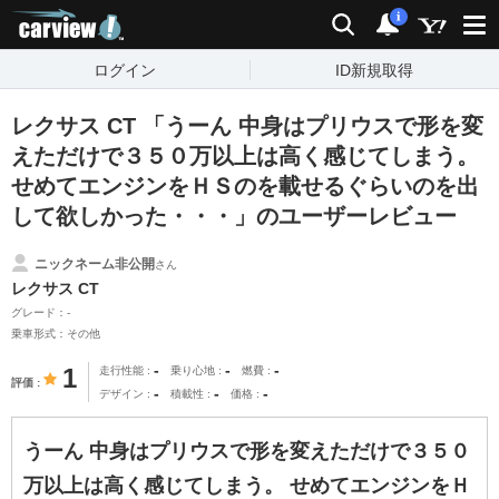
carview!
検索
通知
i
ログイン
ID新規取得
レクサス CT 「うーん 中身はプリウスで形を変
えただけで３５０万以上は高く感じてしまう。
せめてエンジンをＨＳのを載せるぐらいのを出
して欲しかった・・・」のユーザーレビュー
ニックネーム非公開
さん
レクサス CT
グレード：-
乗車形式：その他
-
-
-
1
走行性能
乗り心地
燃費
評価
-
-
-
デザイン
積載性
価格
うーん 中身はプリウスで形を変えただけで３５０
万以上は高く感じてしまう。 せめてエンジンをＨ