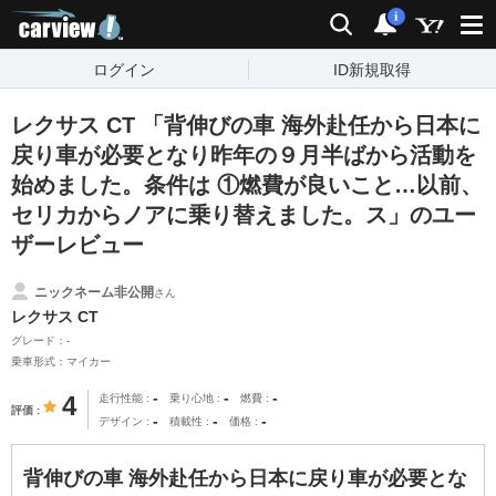
carview!
検索
通知
i
ログイン
ID新規取得
レクサス CT 「背伸びの車 海外赴任から日本に
戻り車が必要となり昨年の９月半ばから活動を
始めました。条件は ①燃費が良いこと…以前、
セリカからノアに乗り替えました。ス」のユー
ザーレビュー
ニックネーム非公開
さん
レクサス CT
グレード：-
乗車形式：マイカー
-
-
-
4
走行性能
乗り心地
燃費
評価
-
-
-
デザイン
積載性
価格
背伸びの車 海外赴任から日本に戻り車が必要とな