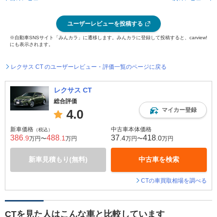
ユーザーレビューを投稿する
※自動車SNSサイト「みんカラ」に遷移します。みんカラに登録して投稿すると、carview!
にも表示されます。
レクサス CT のユーザーレビュー・評価一覧のページに戻る
レクサス CT
総合評価
マイカー登録
4.0
新車価格
中古車本体価格
（税込）
386
488
37
418
.9
.1
.4
.0
万円〜
万円
万円〜
万円
新車見積もり(無料)
中古車を検索
CTの車買取相場を調べる
CTを見た人はこんな車と比較しています