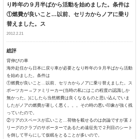
り昨年の９月半ばから活動を始めました。条件は
①燃費が良いこと…以前、セリカからノアに乗り
替えました。ス
2012.2.21
総評
背伸びの車
海外赴任から日本に戻り車が必要となり昨年の９月半ばから活動
を始めました。条件は
①燃費が良いこと…以前、セリカからノアに乗り替えました。ス
ポーツカー→ファミリーカー(当時の私にはこの程度の認識しか
無かった。)にしたら当然燃費は良くなるものと思い込んでいま
したがノアの燃費が著しく悪く。。。その時の悪い印象が強く残
っていたので。
②リアのスペースが広いこと…荷物を載せるのは勿論ですが某Ｊ
リーグのクラブのサポーターであるため遠征先で２列目のシート
を倒して平らにして仮眠をとることが多いので。