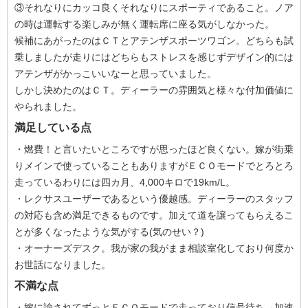
③それなりにカッコ良くそれなりにスポーティであること。ノア
の時は運転する楽しみが無く運転席に座る気がしなかった。
候補にあがったのはＣＴとアテンザスポーツワゴン。どちらも試
乗しましたが走りにはどちらもストレスを感じずデザイン的には
アテンザがかっこいいなーと思っていました。
しかし決めたのはＣＴ。ディーラーの雰囲気と様々な付加価値に
やられました。
満足している点
・燃費！と言いたいところですが思ったほど良くない。嫁が街乗
りメインで使っていることもありますがＥＣＯモードでとろとろ
走っているわりには四カ月、4,000キロで19km/L。
・レクサスユーザーであるという優越感。ディーラーのスタッフ
の対応も含め満足できるものです。加えて道を譲ってもらえるこ
とが多くなったような気がする(気のせい？)
・オーナーズデスク。我が家の我がまま相談室化しており何度か
お世話になりました。
不満な点
・嫁に諭されてずっとＥＣＯモードで走っており信号待ち→加速