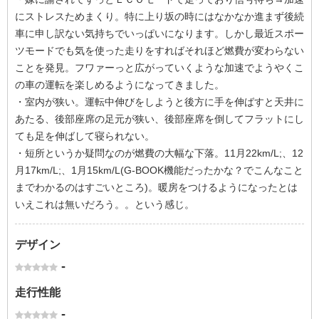
にストレスためまくり。特に上り坂の時にはなかなか進まず後続
車に申し訳ない気持ちでいっぱいになります。しかし最近スポー
ツモードでも気を使った走りをすればそれほど燃費が変わらない
ことを発見。フワァーっと広がっていくような加速でようやくこ
の車の運転を楽しめるようになってきました。
・室内が狭い。運転中伸びをしようと後方に手を伸ばすと天井に
あたる、後部座席の足元が狭い、後部座席を倒してフラットにし
ても足を伸ばして寝られない。
・短所というか疑問なのが燃費の大幅な下落。11月22km/L;、12
月17km/L;、1月15km/L(G-BOOK機能だったかな？でこんなこと
までわかるのはすごいところ)。暖房をつけるようになったとは
いえこれは無いだろう。。という感じ。
デザイン
-
走行性能
-