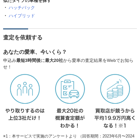
似たタイプの車種を探す
ハッチバック
ハイブリッド
査定を依頼する
あなたの愛車、今いくら？
申込み
最短3時間後
に
最大20社
から愛車の査定結果をWebでお知ら
せ！
※1：本サービスで実施のアンケートより （回答期間：2023年6月〜2024