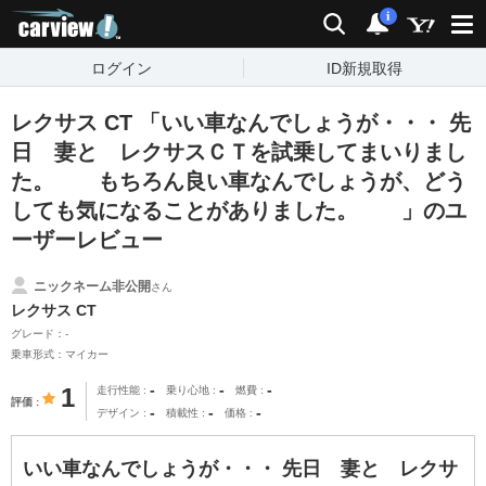
carview!
検索
通知
i
ログイン
ID新規取得
レクサス CT 「いい車なんでしょうが・・・ 先
日 妻と レクサスＣＴを試乗してまいりまし
た。 もちろん良い車なんでしょうが、どう
しても気になることがありました。 」のユ
ーザーレビュー
ニックネーム非公開
さん
レクサス CT
グレード：-
乗車形式：マイカー
-
-
-
1
走行性能
乗り心地
燃費
評価
-
-
-
デザイン
積載性
価格
いい車なんでしょうが・・・ 先日 妻と レクサ