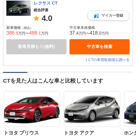
レクサス CT
総合評価
マイカー登録
4.0
新車価格
中古車本体価格
（税込）
386
488
37
418
.9
.1
.4
.0
万円〜
万円
万円〜
万円
新車見積もり(無料)
中古車を検索
CTの車買取相場を調べる
CTを見た人はこんな車と比較しています
トヨタ プリウス
トヨタ アクア
ホン