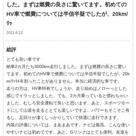
した。まずは燃費の良さに驚いてます。初めての
HV車で燃費については半信半疑でしたが、20km/
ﾘｯ
2011.6.22
総評
とても良い車です
納車2カ月たち3000km走行しました。まずは燃費の良さに驚い
てます。初めてのHV車で燃費については半信半疑でしたが、20k
m/ﾘｯﾄﾙを割ったことがありません。本当に経済的な車です。
走りの方は、HV車特有でしょうか、走り始めはノローっとした
感じでイラッとしました。でも、2カ月乗っていると慣れちゃい
ました。むしろ安全運転で良いと思います。あと、スポーツモー
ドにして山道を走るととても楽しいですよ。パワーもそこそこ有
るし、足回りが凄くしっかりしていて快適に走行できます。
内装の評価については、まあまあです。ナビは最高。こんな使い
やすいナビは初めてです。あと、Gリンクはとても便利。友達を