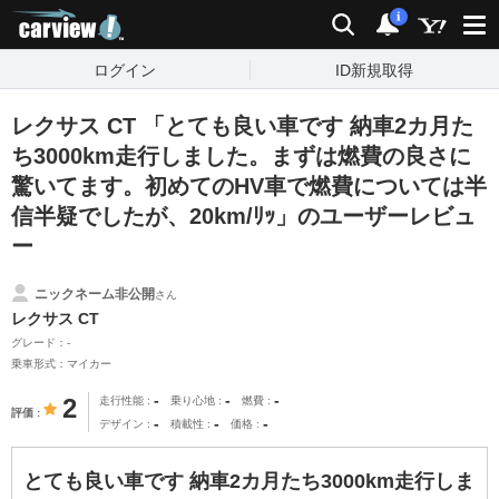
carview!
検索
通知
i
ログイン
ID新規取得
レクサス CT 「とても良い車です 納車2カ月た
ち3000km走行しました。まずは燃費の良さに
驚いてます。初めてのHV車で燃費については半
信半疑でしたが、20km/ﾘｯ」のユーザーレビュ
ー
ニックネーム非公開
さん
レクサス CT
グレード：-
乗車形式：マイカー
-
-
-
2
走行性能
乗り心地
燃費
評価
-
-
-
デザイン
積載性
価格
とても良い車です 納車2カ月たち3000km走行しま