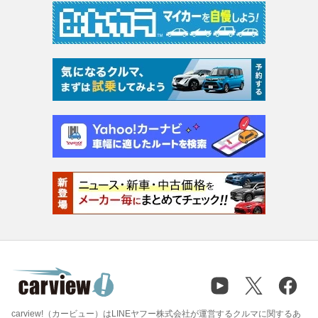
carview!（カービュー）はLINEヤフー株式会社が運営するクルマに関するあ