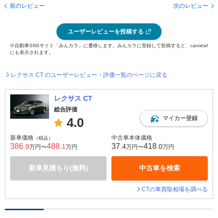
前のレビュー
次のレビュー
ユーザーレビューを投稿する
※自動車SNSサイト「みんカラ」に遷移します。みんカラに登録して投稿すると、carview!
にも表示されます。
レクサス CT のユーザーレビュー・評価一覧のページに戻る
レクサス CT
総合評価
マイカー登録
4.0
新車価格
中古車本体価格
（税込）
386
488
37
418
.9
.1
.4
.0
万円〜
万円
万円〜
万円
新車見積もり(無料)
中古車を検索
CTの車買取相場を調べる