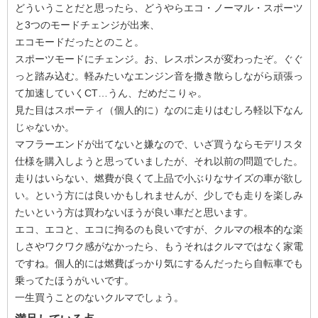
どういうことだと思ったら、どうやらエコ・ノーマル・スポーツ
と3つのモードチェンジが出来、
エコモードだったとのこと。
スポーツモードにチェンジ。お、レスポンスが変わったぞ。ぐぐ
っと踏み込む。軽みたいなエンジン音を撒き散らしながら頑張っ
て加速していくCT…うん、だめだこりゃ。
見た目はスポーティ（個人的に）なのに走りはむしろ軽以下なん
じゃないか。
マフラーエンドが出てないと嫌なので、いざ買うならモデリスタ
仕様を購入しようと思っていましたが、それ以前の問題でした。
走りはいらない、燃費が良くて上品で小ぶりなサイズの車が欲し
い。という方には良いかもしれませんが、少しでも走りを楽しみ
たいという方は買わないほうが良い車だと思います。
エコ、エコと、エコに拘るのも良いですが、クルマの根本的な楽
しさやワクワク感がなかったら、もうそれはクルマではなく家電
ですね。個人的には燃費ばっかり気にするんだったら自転車でも
乗ってたほうがいいです。
一生買うことのないクルマでしょう。