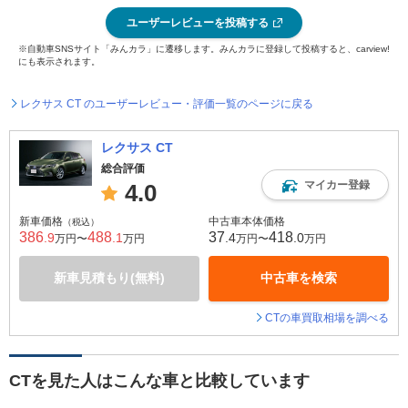
ユーザーレビューを投稿する
※自動車SNSサイト「みんカラ」に遷移します。みんカラに登録して投稿すると、carview!
にも表示されます。
レクサス CT のユーザーレビュー・評価一覧のページに戻る
レクサス CT
総合評価
マイカー登録
4.0
新車価格
中古車本体価格
（税込）
386
488
37
418
.9
.1
.4
.0
万円〜
万円
万円〜
万円
新車見積もり(無料)
中古車を検索
CTの車買取相場を調べる
CTを見た人はこんな車と比較しています