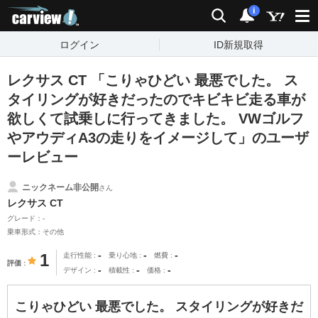
carview!
検索
通知
i
ログイン
ID新規取得
レクサス CT 「こりゃひどい 最悪でした。 ス
タイリングが好きだったのでキビキビ走る車が
欲しくて試乗しに行ってきました。 VWゴルフ
やアウディA3の走りをイメージして」のユーザ
ーレビュー
ニックネーム非公開
さん
レクサス CT
グレード：-
乗車形式：その他
-
-
-
1
走行性能
乗り心地
燃費
評価
-
-
-
デザイン
積載性
価格
こりゃひどい 最悪でした。 スタイリングが好きだ