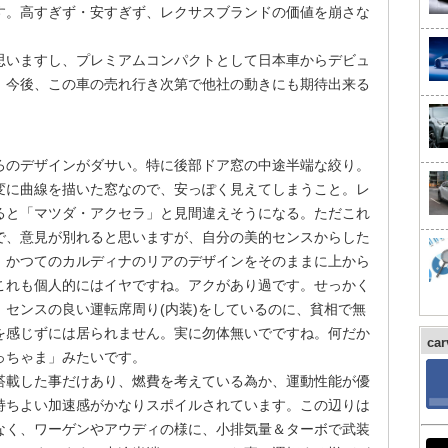
す。高すぎず・安すぎず、レクサスブランドの価値を崩さな
思いますし、プレミアムコンパクトとして日本車からデビュ
。今後、この車の売れ行き次第で他社の動きにも期待出来る
ろのデザインがダサい。特に後部ドア窓の中途半端な絞り。
変に曲線を描いた窓なので、安っぽく見えてしまうこと。レ
ると「マツダ・アクセラ」と見間違えそうになる。ただこれ
で、意見が別れると思いますが、自分の美的センスからした
。かつてのカルディナのリアのデザインをそのままに上から
これも個人的にはイヤですね。アクがあり過です。せっかく
センスの良い運転席周り(内装)をしているのに、貧相で無
を感じずには居られません。実に勿体無いでですね。何だか
ca
っちゃま」みたいです。
搭載した事だけあり、燃費を考えている為か、運動性能が優
持ちよい加速感がかなりスポイルされています。この辺りは
なく、ワーゲンやアウディの様に、小排気量＆ターボで武装