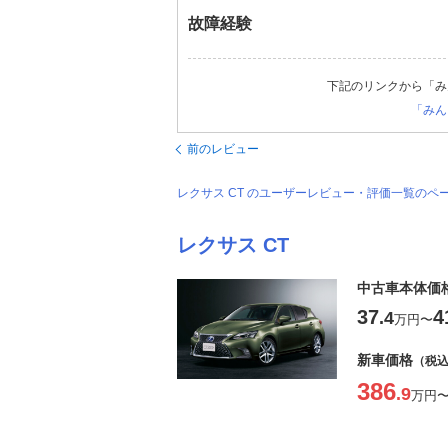
故障経験
下記のリンクから「み
「みん
前のレビュー
レクサス CT のユーザーレビュー・評価一覧のペ
レクサス CT
中古車本体価
37
4
.4
万円
〜
新車価格
（税
386
.9
万円