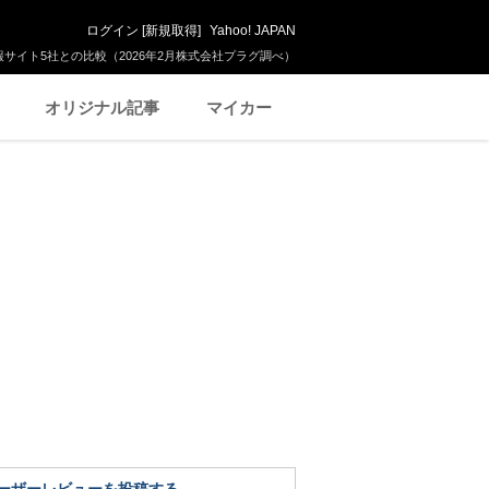
ログイン
[
新規取得
]
Yahoo! JAPAN
サイト5社との比較（2026年2月株式会社プラグ調べ）
オリジナル記事
マイカー