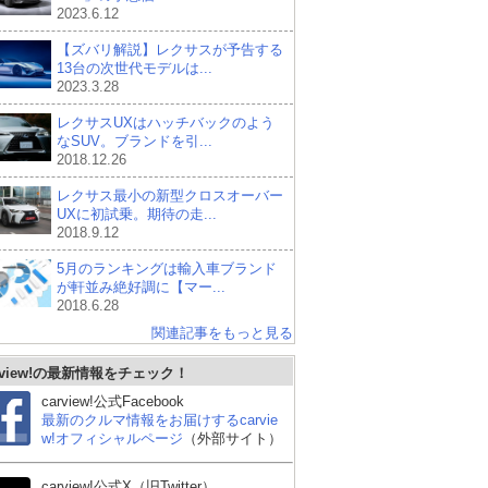
2023.6.12
【ズバリ解説】レクサスが予告する
13台の次世代モデルは...
2023.3.28
レクサスUXはハッチバックのよう
なSUV。ブランドを引...
2018.12.26
レクサス最小の新型クロスオーバー
UXに初試乗。期待の走...
2018.9.12
5月のランキングは輸入車ブランド
が軒並み絶好調に【マー...
2018.6.28
関連記事をもっと見る
rview!の最新情報をチェック！
carview!公式Facebook
最新のクルマ情報をお届けするcarvie
w!オフィシャルページ
（外部サイト）
carview!公式X（旧Twitter）