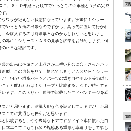
関
たＣＴ。８～９年経った現在でやっとこの２車種と互角の完成
です。
のウワサが絶えない状態になっています。実際に１シリー
在でやっと互角の出来なのですから、真っ先に置いて行かれ
と、今購入するのは時期早々なのかもしれないと思いまし
討の為に１シリーズ・Ａ３の見学と試乗をお勧めします。何
分の正直な総評です。
内装の出来は色気さと上品さが上手い具合に合わさったバラ
最新型。この内装を見て、慣れてしまうとＡ３やら１シリー
ただ、細かい樹脂パーツとパーツの繋ぎ目やボルト等の隠し
か？」と問われれば１シリーズと比較するとＣＴが勝ってま
思います。この辺りが、総評で記載したアドバンテージを感
サスだと思います。結構大胆な色を設定していますが、不思
サス全てに共通した長所だと思います。
関
車と比較すると、やや肉薄なドアですがドイツ車に慣れた自
。日本車全てにもこれ位の塊感ある重厚な車造りをして欲し