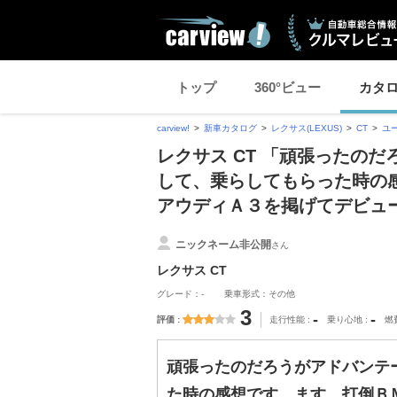
トップ
360°ビュー
カタ
carview!
新車カタログ
レクサス(LEXUS)
CT
ユ
レクサス CT 「頑張ったの
して、乗らしてもらった時の
アウディＡ３を掲げてデビュ
ニックネーム非公開
さん
レクサス CT
グレード：-
乗車形式：その他
3
-
-
評価
走行性能
乗り心地
燃
頑張ったのだろうがアドバンテ
た時の感想です。ます、打倒Ｂ