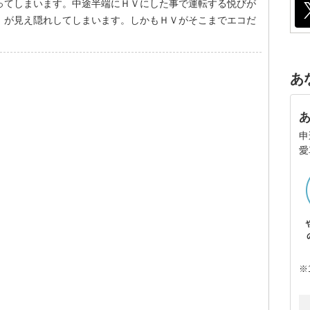
ってしまいます。中途半端にＨＶにした事で運転する悦びが
」が見え隠れしてしまいます。しかもＨＶがそこまでエコだ
あ
申
愛
※