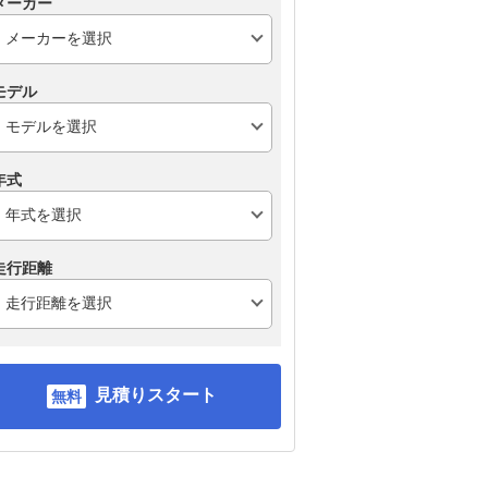
メーカー
モデル
年式
走行距離
見積りスタート