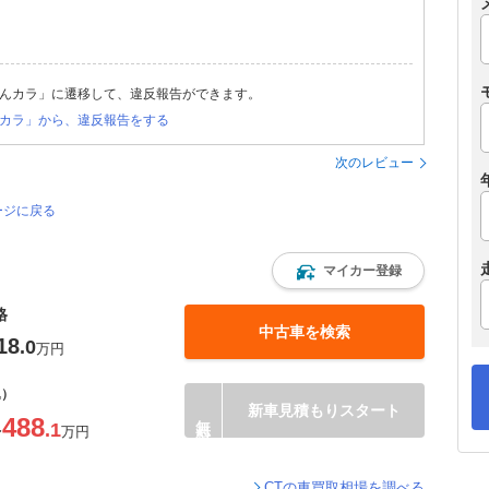
んカラ」に遷移して、違反報告ができます。
カラ」から、違反報告をする
次のレビュー
ージに戻る
マイカー登録
格
中古車を検索
18
.0
万円
込）
新車見積もりスタート
488
.1
〜
万円
CTの車買取相場を調べる