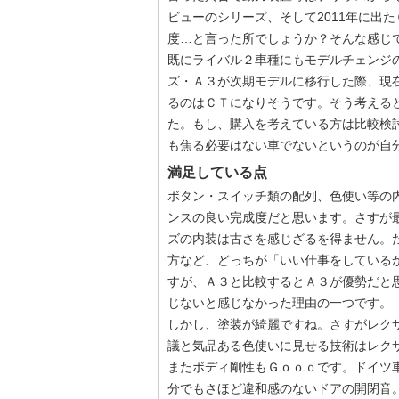
ビューのシリーズ、そして2011年に出
度…と言った所でしょうか？そんな感じ
既にライバル２車種にもモデルチェンジ
ズ・Ａ３が次期モデルに移行した際、現
るのはＣＴになりそうです。そう考える
た。もし、購入を考えている方は比較検
も焦る必要はない車でないというのが自
満足している点
ボタン・スイッチ類の配列、色使い等の
ンスの良い完成度だと思います。さすが
ズの内装は古さを感じざるを得ません。
方など、どっちが「いい仕事をしている
すが、Ａ３と比較するとＡ３が優勢だと
じないと感じなかった理由の一つです。
しかし、塗装が綺麗ですね。さすがレク
議と気品ある色使いに見せる技術はレク
またボディ剛性もＧｏｏｄです。ドイツ
分でもさほど違和感のないドアの開閉音