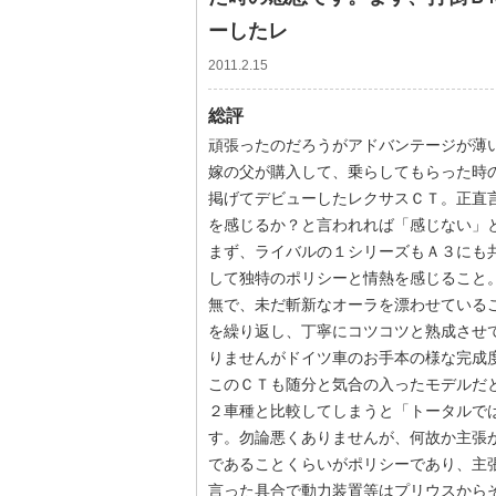
ーしたレ
2011.2.15
総評
頑張ったのだろうがアドバンテージが薄
嫁の父が購入して、乗らしてもらった時
掲げてデビューしたレクサスＣＴ。正直
を感じるか？と言われれば「感じない」と
まず、ライバルの１シリーズもＡ３にも
して独特のポリシーと情熱を感じること
無で、未だ斬新なオーラを漂わせている
を繰り返し、丁寧にコツコツと熟成させ
りませんがドイツ車のお手本の様な完成
このＣＴも随分と気合の入ったモデルだ
２車種と比較してしまうと「トータルで
す。勿論悪くありませんが、何故か主張
であることくらいがポリシーであり、主
言った具合で動力装置等はプリウスからそ