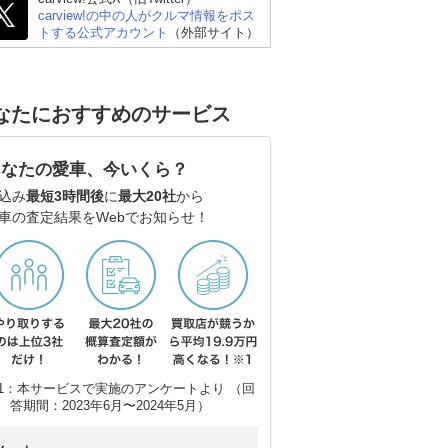
carview!の中の人がクルマ情報をポス
トする公式アカウント
（外部サイト）
なたにおすすめのサービス
あなたの愛車、今いくら？
込み
最短3時間後
に
最大20社
から
車の査定結果をWebでお知らせ！
1：本サービスで実施のアンケートより （回
答期間：2023年6月〜2024年5月）