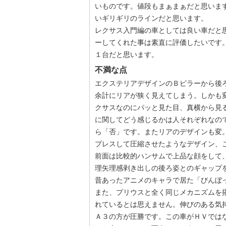
いものです。値段もまぁまぁだと思いま
いギリギリのラインだと思います。
レクサス入門編の車としては良い車だと
ーしてくれた事は素直に評価したいです
１台だと思います。
不満な点
エクステリアデザインのＢピラーから後
余計にリアが狭く見えてしまう。しかも
クサスなのにパッと見た目、真横から見
に関してどう感じるかは人それぞれなの
ら「否」です。またリアのデザインも変
プレスして圧縮させたようなデザイン、
前面は比較的ハンサムで上品な顔をして、
理矢理感剥き出しの後ろ姿とのギャップ
昔あったアニメのキャラで居た「びんぼ
また、プリウスと全く同じメカニズムを
れているとは思えません。伸びのある気
Ａ３の方が圧勝です。この車がＨＶでは