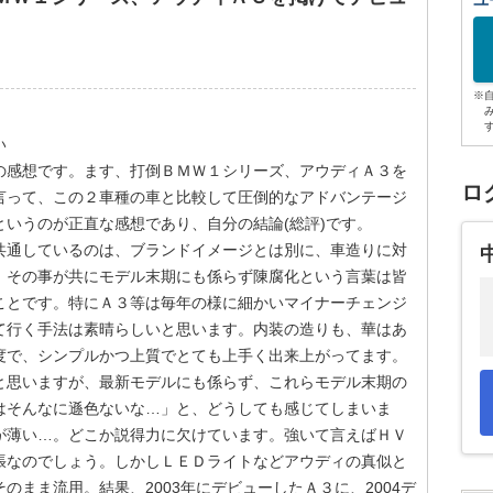
ユ
※
い
の感想です。ます、打倒ＢＭＷ１シリーズ、アウディＡ３を
ロ
言って、この２車種の車と比較して圧倒的なアドバンテージ
いうのが正直な感想であり、自分の結論(総評)です。
共通しているのは、ブランドイメージとは別に、車造りに対
。その事が共にモデル末期にも係らず陳腐化という言葉は皆
ことです。特にＡ３等は毎年の様に細かいマイナーチェンジ
て行く手法は素晴らしいと思います。内装の造りも、華はあ
度で、シンプルかつ上質でとても上手く出来上がってます。
と思いますが、最新モデルにも係らず、これらモデル末期の
はそんなに遜色ないな…」と、どうしても感じてしまいま
が薄い…。どこか説得力に欠けています。強いて言えばＨＶ
張なのでしょう。しかしＬＥＤライトなどアウディの真似と
のまま流用。結果、2003年にデビューしたＡ３に、2004デ