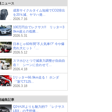
連ニュース
成形サイクルタイム短縮でCO2排出
を20％減、ヤマハ発...
2026.7.16
100万円台でレクサス!! リッター3
0km超えの低燃...
2026.5.31
日本じゃ60年間“不人気車!?” 今や爆
売れ大ヒット「...
2026.5.12
スマホひとつで減衰力調整が自由自
在！ シーンに合わせて...
2026.4.18
1リッター66.9km走る！ ホンダ
「“新”CT125...
2026.3.18
連編集記事
Q2やUXよりも魅力的!? 「レクサス
LBX」の予想価...