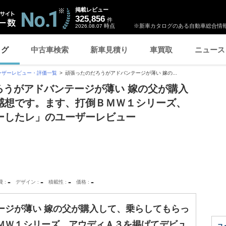
掲載レビュー
325,856
件
時点
※新車カタログのある自動車総合情報
2026.08.07
ログ
中古車検索
新車見積り
車買取
ニュース
ーザーレビュー・評価一覧
頑張ったのだろうがアドバンテージが薄い 嫁の...
だろうがアドバンテージが薄い 嫁の父が購入
感想です。ます、打倒ＢＭＷ１シリーズ、
ーしたレ」のユーザーレビュー
-
-
-
-
費
デザイン
積載性
価格
ージが薄い 嫁の父が購入して、乗らしてもらっ
ＭＷ１シリーズ、アウディＡ３を掲げてデビュ