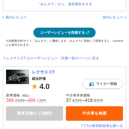
「みんカラ」から、違反報告をする
前のレビュー
次のレビュー
ユーザーレビューを投稿する
※自動車SNSサイト「みんカラ」に遷移します。みんカラに登録して投稿すると、carview!
にも表示されます。
レクサス CT のユーザーレビュー・評価一覧のページに戻る
レクサス CT
総合評価
マイカー登録
4.0
新車価格
中古車本体価格
（税込）
386
488
37
418
.9
.1
.4
.0
万円〜
万円
万円〜
万円
新車見積もり(無料)
中古車を検索
CTの車買取相場を調べる