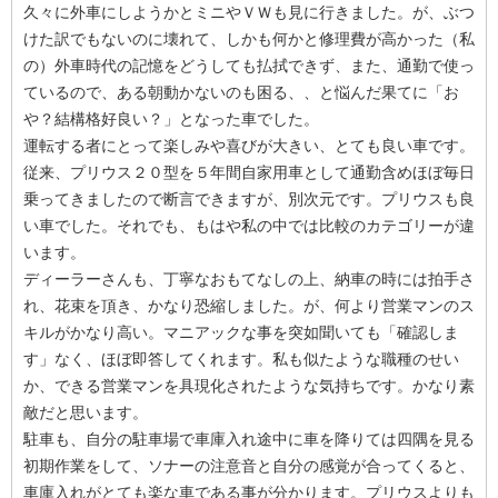
久々に外車にしようかとミニやＶＷも見に行きました。が、ぶつ
けた訳でもないのに壊れて、しかも何かと修理費が高かった（私
の）外車時代の記憶をどうしても払拭できず、また、通勤で使っ
ているので、ある朝動かないのも困る、、と悩んだ果てに「お
や？結構格好良い？」となった車でした。
運転する者にとって楽しみや喜びが大きい、とても良い車です。
従来、プリウス２０型を５年間自家用車として通勤含めほぼ毎日
乗ってきましたので断言できますが、別次元です。プリウスも良
い車でした。それでも、もはや私の中では比較のカテゴリーが違
います。
ディーラーさんも、丁寧なおもてなしの上、納車の時には拍手さ
れ、花束を頂き、かなり恐縮しました。が、何より営業マンのス
キルがかなり高い。マニアックな事を突如聞いても「確認しま
す」なく、ほぼ即答してくれます。私も似たような職種のせい
か、できる営業マンを具現化されたような気持ちです。かなり素
敵だと思います。
駐車も、自分の駐車場で車庫入れ途中に車を降りては四隅を見る
初期作業をして、ソナーの注意音と自分の感覚が合ってくると、
車庫入れがとても楽な車である事が分かります。プリウスよりも