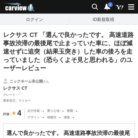
carview!
検索
通知
i
ログイン
ID新規取得
レクサス CT 「選んで良かったです。 高速道路
事故渋滞の最後尾で止まっていた車に、ほぼ減
速せずに追突（結果玉突き）した車の後ろを走
っていました（恐らくよそ見と思われる」のユ
ーザーレビュー
ニックネーム非公開
さん
レクサス CT
グレード：-
乗車形式：マイカー
-
-
-
4
走行性能
乗り心地
燃費
評価
-
-
-
デザイン
積載性
価格
選んで良かったです。 高速道路事故渋滞の最後尾