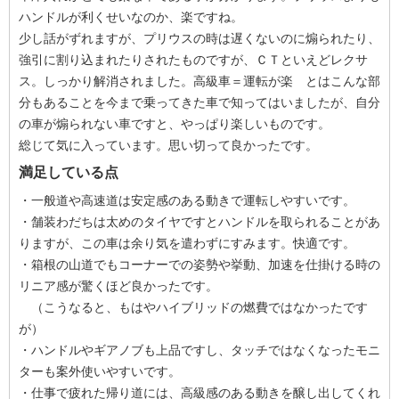
ハンドルが利くせいなのか、楽ですね。
少し話がずれますが、プリウスの時は遅くないのに煽られたり、
強引に割り込まれたりされたものですが、ＣＴといえどレクサ
ス。しっかり解消されました。高級車＝運転が楽 とはこんな部
分もあることを今まで乗ってきた車で知ってはいましたが、自分
の車が煽られない車ですと、やっぱり楽しいものです。
総じて気に入っています。思い切って良かったです。
満足している点
・一般道や高速道は安定感のある動きで運転しやすいです。
・舗装わだちは太めのタイヤですとハンドルを取られることがあ
りますが、この車は余り気を遣わずにすみます。快適です。
・箱根の山道でもコーナーでの姿勢や挙動、加速を仕掛ける時の
リニア感が驚くほど良かったです。
（こうなると、もはやハイブリッドの燃費ではなかったです
が）
・ハンドルやギアノブも上品ですし、タッチではなくなったモニ
ターも案外使いやすいです。
・仕事で疲れた帰り道には、高級感のある動きを醸し出してくれ