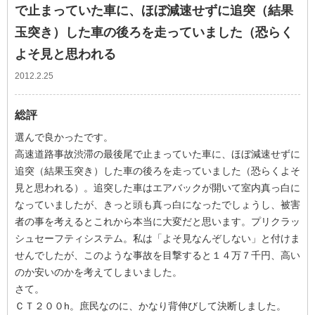
で止まっていた車に、ほぼ減速せずに追突（結果
玉突き）した車の後ろを走っていました（恐らく
よそ見と思われる
2012.2.25
総評
選んで良かったです。
高速道路事故渋滞の最後尾で止まっていた車に、ほぼ減速せずに
追突（結果玉突き）した車の後ろを走っていました（恐らくよそ
見と思われる）。追突した車はエアバックが開いて室内真っ白に
なっていましたが、きっと頭も真っ白になったでしょうし、被害
者の事を考えるとこれから本当に大変だと思います。プリクラッ
シュセーフティシステム。私は「よそ見なんぞしない」と付けま
せんでしたが、このような事故を目撃すると１４万７千円、高い
のか安いのかを考えてしまいました。
さて。
ＣＴ２００h。庶民なのに、かなり背伸びして決断しました。