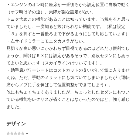
・エンジンのオン時に座席が一番後ろから設定位置に自動で動く
（オフ時はその逆）、乗降が楽な設定がない。
トヨタ含めこの機能があることは知っています。当然あると思っ
ていましたし、一度知ると抜けられない機能です。（私は設定
「３」を押すと一番後ろまで下がるようにして対応しています）
・左サイドミラーにモニタカメラがない。
見切りが良い悪いにかかわらず目視できるのはどれだけ便利でし
ょうか。聞けばＲＸには設定があるそうで、別段セダンにもあっ
てよいと思います（スカイラインはついてます）。
・助手席パワーシートはコストカットの臭いがして気に入りませ
んね。ただ、手動のメリットにも気づいてしまいましたが（運転
席からノブに手を伸ばして位置調整ができてしまう）。
他にもちょくちょくありましたが、ちょっとしたセダンにもつい
ている機能をレクサスが省くことはなかったのではと、強く感じ
ました。
デザイン
-