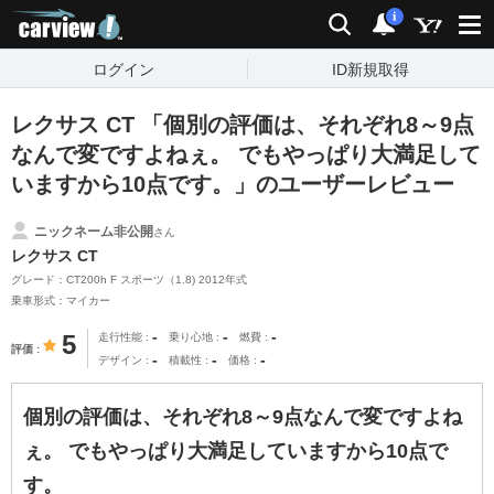
carview!
検索
通知
i
ログイン
ID新規取得
レクサス CT 「個別の評価は、それぞれ8～9点
なんで変ですよねぇ。 でもやっぱり大満足して
いますから10点です。」のユーザーレビュー
ニックネーム非公開
さん
レクサス CT
グレード：CT200h F スポーツ（1.8) 2012年式
乗車形式：マイカー
-
-
-
5
走行性能
乗り心地
燃費
評価
-
-
-
デザイン
積載性
価格
個別の評価は、それぞれ8～9点なんで変ですよね
ぇ。 でもやっぱり大満足していますから10点で
す。