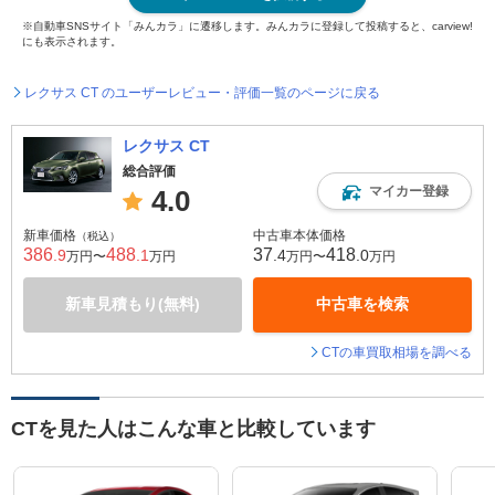
※自動車SNSサイト「みんカラ」に遷移します。みんカラに登録して投稿すると、carview!
にも表示されます。
レクサス CT のユーザーレビュー・評価一覧のページに戻る
レクサス CT
総合評価
マイカー登録
4.0
新車価格
中古車本体価格
（税込）
386
488
37
418
.9
.1
.4
.0
万円〜
万円
万円〜
万円
新車見積もり(無料)
中古車を検索
CTの車買取相場を調べる
CTを見た人はこんな車と比較しています