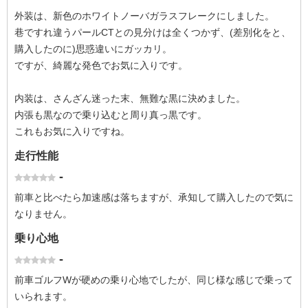
外装は、新色のホワイトノーバガラスフレークにしました。
巷ですれ違うパールCTとの見分けは全くつかず、(差別化をと、
購入したのに)思惑違いにガッカリ。
ですが、綺麗な発色でお気に入りです。
内装は、さんざん迷った末、無難な黒に決めました。
内張も黒なので乗り込むと周り真っ黒です。
これもお気に入りですね。
走行性能
-
前車と比べたら加速感は落ちますが、承知して購入したので気に
なりません。
乗り心地
-
前車ゴルフWが硬めの乗り心地でしたが、同じ様な感じで乗って
いられます。