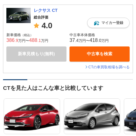
レクサス CT
総合評価
マイカー登録
4.0
新車価格
中古車本体価格
（税込）
386
488
37
418
.9
.1
.4
.0
万円〜
万円
万円〜
万円
新車見積もり(無料)
中古車を検索
CTの車買取相場を調べる
CTを見た人はこんな車と比較しています