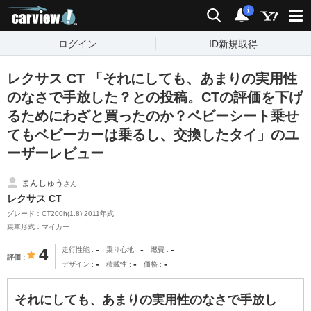
carview!
検索
通知
i
ログイン
ID新規取得
レクサス CT 「それにしても、あまりの実用性
のなさで手放した？との投稿。CTの評価を下げ
るためにわざと買ったのか？ベビーシート乗せ
てもベビーカーは乗るし、交換したタイ」のユ
ーザーレビュー
まんしゅう
さん
レクサス CT
グレード：CT200h(1.8) 2011年式
乗車形式：マイカー
-
-
-
4
走行性能
乗り心地
燃費
評価
-
-
-
デザイン
積載性
価格
それにしても、あまりの実用性のなさで手放し