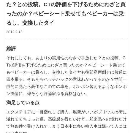
た？との投稿。CTの評価を下げるためにわざと買
ったのか？ベビーシート乗せてもベビーカーは乗
るし、交換したタイ
2012.2.13
総評
それにしても、あまりの実用性のなさで手放した？との投稿。C
Tの評価を下げるためにわざと買ったのか？ベビーシート乗せて
もベビーカーは乗るし、交換したタイヤも後部座席倒せば普通に
四本乗る。そもそもハッチバックの意味わかってるのか？世間一
般的に見たら高価なこのての車を、ポンポン替えるようなボンボ
ン風情に、偉そうな評論家ぶる資格はない。
満足している点
エクステリアに一目惚れして購入。燃費がいいがプリウスは街に
溢れててちょっと嫌、高級感を得たいけど、舶来品への憧れだけ
で無条件で受け入れてしまう日本中に多い輸入車は嫌って人には