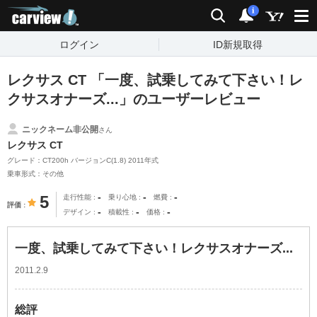
carview!
検索
通知
i
ログイン
ID新規取得
レクサス CT 「一度、試乗してみて下さい！レ
クサスオナーズ...」のユーザーレビュー
ニックネーム非公開
さん
レクサス CT
グレード：CT200h バージョンC(1.8) 2011年式
乗車形式：その他
-
-
-
5
走行性能
乗り心地
燃費
評価
-
-
-
デザイン
積載性
価格
一度、試乗してみて下さい！レクサスオナーズ...
2011.2.9
総評