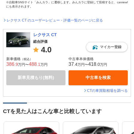
※自動車SNSサイト「みんカラ」に遷移します。みんカラに登録して投稿すると、carview!
にも表示されます。
レクサス CT のユーザーレビュー・評価一覧のページに戻る
レクサス CT
総合評価
マイカー登録
4.0
新車価格
中古車本体価格
（税込）
386
488
37
418
.9
.1
.4
.0
万円〜
万円
万円〜
万円
新車見積もり(無料)
中古車を検索
CTの車買取相場を調べる
CTを見た人はこんな車と比較しています