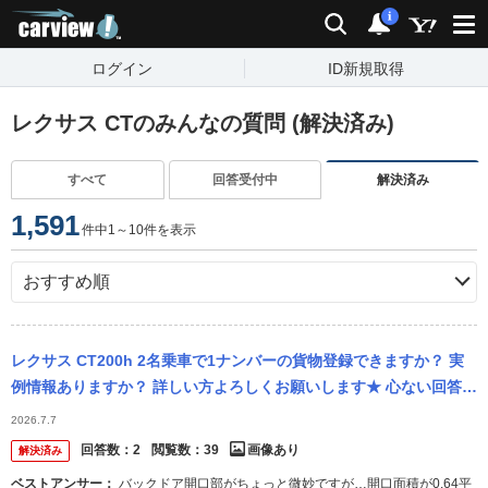
carview!
検索
通知
i
ログイン
ID新規取得
レクサス CTのみんなの質問 (解決済み)
すべて
回答受付中
解決済み
1,591
件中1～10件を表示
レクサス CT200h 2名乗車で1ナンバーの貨物登録できますか？ 実
例情報ありますか？ 詳しい方よろしくお願いします★ 心ない回答
の、買ってから陸運局に行って相談してこい、、、レクサスで貨物
2026.7.7
登...
回答数：
2
閲覧数：
39
画像あり
解決済み
ベストアンサー：
バックドア開口部がちょっと微妙ですが…開口面積が0.64平