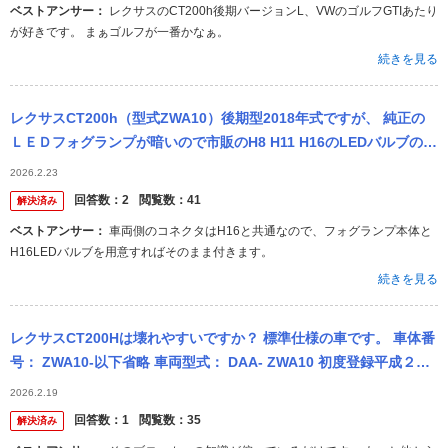
ベストアンサー：
レクサスのCT200h後期バージョンL、VWのゴルフGTIあたり
が好きです。 まぁゴルフが一番かなぁ。
続きを見る
レクサスCT200h（型式ZWA10）後期型2018年式ですが、 純正の
ＬＥＤフォグランプが暗いので市販のH8 H11 H16のLEDバルブの
交換したいのですが、純正LEDバルブのコネクタを外...
2026.2.23
回答数：
2
閲覧数：
41
解決済み
ベストアンサー：
車両側のコネクタはH16と共通なので、フォグランプ本体と
H16LEDバルブを用意すればそのまま付きます。
続きを見る
レクサスCT200Hは壊れやすいですか？ 標準仕様の車です。 車体番
号： ZWA10-以下省略 車両型式： DAA- ZWA10 初度登録平成２３
年（２０１１年） 走行距離14,000キロ、新...
2026.2.19
回答数：
1
閲覧数：
35
解決済み