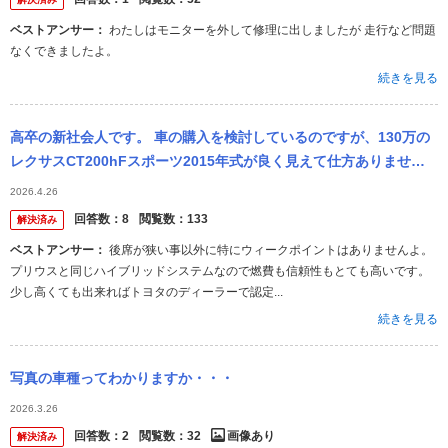
ベストアンサー：
わたしはモニターを外して修理に出しましたが 走行など問題
なくできましたよ。
続きを見る
高卒の新社会人です。 車の購入を検討しているのですが、130万の
レクサスCT200hFスポーツ2015年式が良く見えて仕方ありませ
ん。 ですが、ネットでは不評ばかりです、私はレクサスに乗った
2026.4.26
こ...
回答数：
8
閲覧数：
133
解決済み
ベストアンサー：
後席が狭い事以外に特にウィークポイントはありませんよ。
プリウスと同じハイブリッドシステムなので燃費も信頼性もとても高いです。
少し高くても出来ればトヨタのディーラーで認定...
続きを見る
写真の車種ってわかりますか・・・
2026.3.26
回答数：
2
閲覧数：
32
画像あり
解決済み