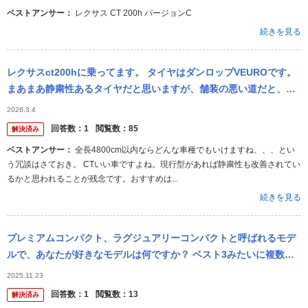
ベストアンサー：
レクサス CT 200h バージョンC
続きを見る
レクサスct200hに乗ってます。 タイヤはダンロップVEUROです。
まあまあ静粛性あるタイヤだと思いますが、舗装の悪い道だと、ロ
ードノイズが目立ちます。 レクサスct200hと同じようなサイ...
2026.3.4
回答数：
1
閲覧数：
85
解決済み
ベストアンサー：
全長4800cm以内ならどんな車種でもいけますね、、、とい
う冗談はさておき。 CTいい車ですよね。現行型があれば静粛性も改善されてい
るかと思われることが残念です。おすすめは...
続きを見る
プレミアムコンパクト、ラグジュアリーコンパクトと呼ばれるモデ
ルで、あなたが好きなモデルは何ですか？ ベスト3みたいに複数挙
げて下さっても、「国産モデルはこれ、海外モデルはこれ」みたい
2025.11.23
にそれぞれ挙...
回答数：
1
閲覧数：
13
解決済み