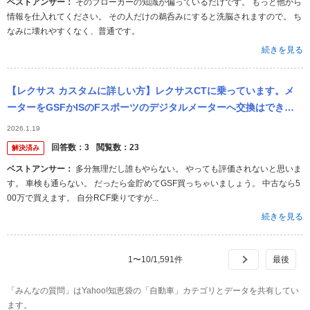
ベストアンサー：
そのブローカーの知識が偏っているだけです。 もっと他から
情報を仕入れてください。 その人だけの鵜呑みにすると洗脳されますので。 ち
なみに壊れやすくなく、普通です。
続きを見る
【レクサス カスタムに詳しい方】レクサスCTに乗っています。メ
ーターをGSFかISのFスポーツのデジタルメーターへ交換はできま
すでしょうか？
2026.1.19
回答数：
3
閲覧数：
23
解決済み
ベストアンサー：
多分無理だし誰もやらない。 やっても評価されないと思いま
す。 車検も通らない。 だったら金貯めてGSF買っちゃいましょう。 中古なら5
00万で買えます。 自分RCF乗りですが...
続きを見る
1
〜
10
/
1,591
件
「みんなの質問」はYahoo!知恵袋の「自動車」カテゴリとデータを共有してい
ます。