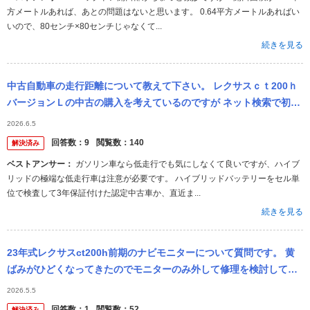
方メートルあれば、あとの問題はないと思います。 0.64平方メートルあればい
いので、80センチ×80センチじゃなくて...
続きを見る
中古自動車の走行距離について教えて下さい。 レクサスｃｔ200ｈ
バージョンＬの中古の購入を考えているのですが ネット検索で初度
登録2018年で諸費用込み270万円を見つけました。 外装は申し分...
2026.6.5
回答数：
9
閲覧数：
140
解決済み
ベストアンサー：
ガソリン車なら低走行でも気にしなくて良いですが、ハイブ
リッドの極端な低走行車は注意が必要です。 ハイブリッドバッテリーをセル単
位で検査して3年保証付けた認定中古車か、直近ま...
続きを見る
23年式レクサスct200h前期のナビモニターについて質問です。 黄
ばみがひどくなってきたのでモニターのみ外して修理を検討してい
るのですが、修理に出している間モニターなしでもエアコンの操作
2026.5.5
やCD...
回答数：
1
閲覧数：
52
解決済み