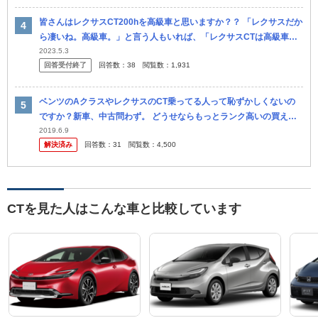
皆さんはレクサスCT200hを高級車と思いますか？？ 「レクサスだか
ら凄いね。高級車。」と言う人もいれば、「レクサスCTは高級車じ
ゃない」と言う人もいます。 会社の駐車場とかに停まっていたらど...
2023.5.3
回答受付終了
回答数：
38
閲覧数：
1,931
ベンツのAクラスやレクサスのCT乗ってる人って恥ずかしくないの
ですか？新車、中古問わず。 どうせならもっとランク高いの買えば
良いのに。言い方悪いですが。
2019.6.9
解決済み
回答数：
31
閲覧数：
4,500
CTを見た人はこんな車と比較しています