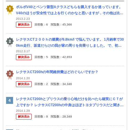
ボルボV40とベンツ新型Aクラスどちらを購入するか迷っています。
V40のほうが安全性では上を行くのかなと思いますが，その他は比較
してもよくわかりません。 詳しい方，アドバイスをいただけますと
2013.2.23
解決済み
回答数：
6
閲覧数：
45,366
助...
レクサスCT２００ｈの燃費が9.8km/l で悩んでいます。 1月納車で30
0km走行、坂道だらけの我が家の周りを街乗りしました。 で、初給
油したところ、メーター横の表示どおりの9.8km/l...
2012.3.17
解決済み
回答数：
5
閲覧数：
42,653
レクサスCT200hの年間維持費はどのぐらいですか？
2014.1.20
解決済み
回答数：
2
閲覧数：
34,346
レクサスCT200hとプリウスの乗り心地だけを比べたら確実にＣＴが
上ですか？ レクサスCT200hの中身はほぼトヨタプリウスだと聞きま
す。値段はCTのほうが高価なので、内装がよかったりといったこ...
2014.1.29
解決済み
回答数：
9
閲覧数：
28,349