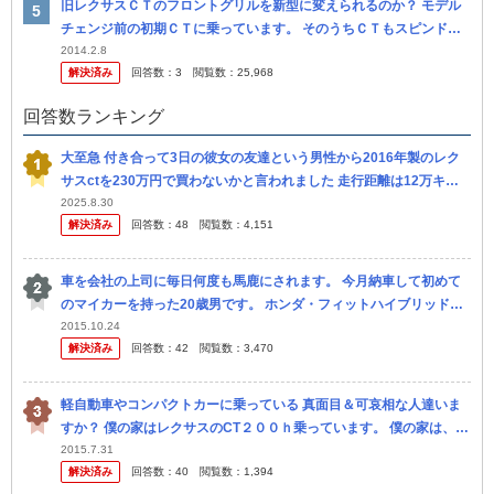
旧レクサスＣＴのフロントグリルを新型に変えられるのか？ モデル
チェンジ前の初期ＣＴに乗っています。 そのうちＣＴもスピンドル
グリルになるのだろうと思っていましたが 案の定モデルチェンジで
2014.2.8
解決済み
回答数：
3
閲覧数：
25,968
スピンド...
回答数ランキング
大至急 付き合って3日の彼女の友達という男性から2016年製のレク
サスctを230万円で買わないかと言われました 走行距離は12万キロ
弱ですが、カーナビ付き ETC搭載可能です。 車検がないの...
2025.8.30
解決済み
回答数：
48
閲覧数：
4,151
車を会社の上司に毎日何度も馬鹿にされます。 今月納車して初めて
のマイカーを持った20歳男です。 ホンダ・フィットハイブリッドS
パッケージ（４ＷＤ）です。 ナビやオプションつけて２６０万円く
2015.10.24
解決済み
回答数：
42
閲覧数：
3,470
らい...
軽自動車やコンパクトカーに乗っている 真面目＆可哀相な人達いま
すか？ 僕の家はレクサスのCT２００ｈ乗っています。 僕の家は、レ
クサスのＣＴ２００ｈ乗っています。 良いだろう？ トヨタ自動車...
2015.7.31
解決済み
回答数：
40
閲覧数：
1,394