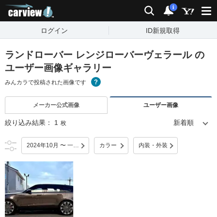
carview!
検索
通知
i
ログイン
ID新規取得
ランドローバー レンジローバーヴェラール の
ユーザー画像ギャラリー
みんカラで投稿された画像です
メーカー公式画像
ユーザー画像
絞り込み結果：
1
枚
2024年10月 〜 一部改良
カラー
内装・外装