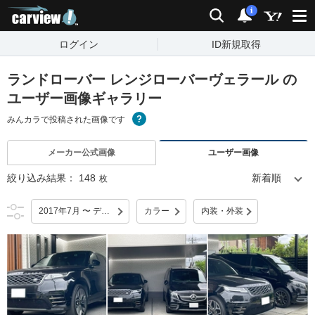
carview!
検索
通知
i
ログイン
ID新規取得
ランドローバー レンジローバーヴェラール の
ユーザー画像ギャラリー
みんカラで投稿された画像です
メーカー公式画像
ユーザー画像
絞り込み結果：
148
枚
2017年7月 〜 デビュー
カラー
内装・外装