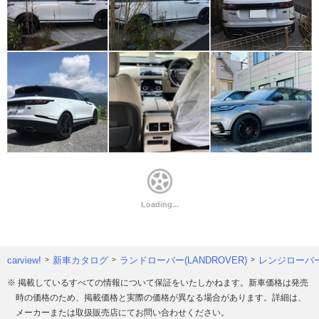
carview!
新車カタログ
ランドローバー(LANDROVER)
レンジローバ
※ 掲載しているすべての情報について保証をいたしかねます。新車価格は発売
時の価格のため、掲載価格と実際の価格が異なる場合があります。詳細は、
メーカーまたは取扱販売店にてお問い合わせください。