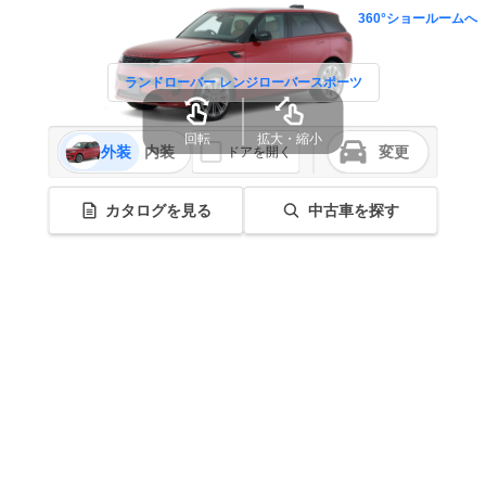
360°ショールームへ
ランドローバー レンジローバースポーツ
回転
拡大・縮小
外装
内装
変更
ドアを開く
カタログを見る
中古車を探す