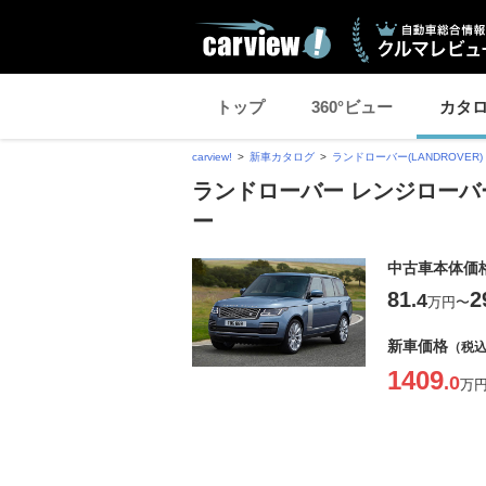
トップ
360°ビュー
カタ
carview!
新車カタログ
ランドローバー(LANDROVER)
ランドローバー レンジローバ
ー
中古車本体価
81
2
.4
万円
〜
新車価格
（税
1409
.0
万