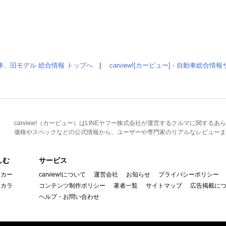
車、旧モデル 総合情報 トップへ
|
carview![カービュー] - 自動車総合
carview!（カービュー）はLINEヤフー株式会社が運営するクルマに関す
価格やスペックなどの公式情報から、ユーザーや専門家のリアルなレビューま
しむ
サービス
イカー
carview!について
運営会社
お知らせ
プライバシーポリシー
んカラ
コンテンツ制作ポリシー
著者一覧
サイトマップ
広告掲載に
ヘルプ・お問い合わせ