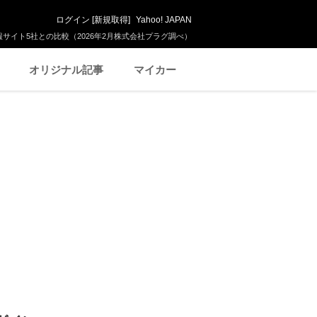
ログイン
[
新規取得
]
Yahoo! JAPAN
サイト5社との比較（2026年2月株式会社プラグ調べ）
オリジナル記事
マイカー