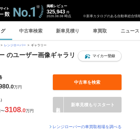
掲載レビュー
325,943
件
時点
※新車カタログのある自動車総合情報
2026.08.08
ログ
中古車検索
新車見積り
車買取
ニュース
レンジローバー
ギャラリー
ー のユーザー画像ギャラリ
マイカー登録
格
中古車を検索
980
.0
万円
込）
新車見積もりスタート
3108
.0
円
〜
万円
レンジローバーの車買取相場を調べる