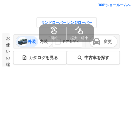
360°ショールームへ
ランドローバー レンジローバー
お
回転
拡大・縮小
外装
内装
変更
ドアを開く
使
い
カタログを見る
中古車を探す
の
端
末
で
は
ご
利
用
に
な
れ
ま