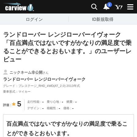
carview!
検索
通知
i
ログイン
ID新規取得
ランドローバー レンジローバーイヴォーク
「百点満点ではないですがかなりの満足度で乗
ることができるとおもいます。」のユーザーレ
ビュー
ニックネーム非公開
さん
ランドローバー レンジローバーイヴォーク
グレード：プレステージ_RHD_4WD(AT_2.0) 2013年式
乗車形式：マイカー
-
-
-
5
走行性能
乗り心地
燃費
評価
-
-
-
デザイン
積載性
価格
百点満点ではないですがかなりの満足度で乗るこ
とができるとおもいます。