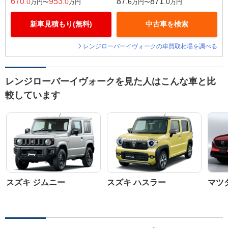
670
953
87
871
.0
.0
.6
.0
万円〜
万円
万円〜
万円
新車見積もり(無料)
中古車を検索
レンジローバーイヴォークの車買取相場を調べる
レンジローバーイヴォークを見た人はこんな車と比
較しています
スズキ ジムニー
スズキ ハスラー
マツダ