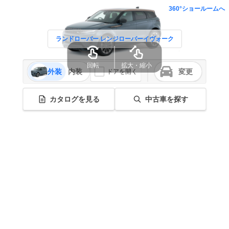
360°ショールームへ
ランドローバー レンジローバーイヴォーク
回転
拡大・縮小
外装
内装
変更
ドアを開く
カタログを見る
中古車を探す