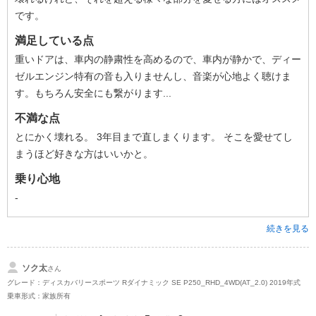
です。
満足している点
重いドアは、車内の静粛性を高めるので、車内が静かで、ディー
ゼルエンジン特有の音も入りませんし、音楽が心地よく聴けま
す。もちろん安全にも繋がります...
不満な点
とにかく壊れる。 3年目まで直しまくります。 そこを愛せてし
まうほど好きな方はいいかと。
乗り心地
-
続きを見る
ソク太
さん
グレード：ディスカバリースポーツ Rダイナミック SE P250_RHD_4WD(AT_2.0) 2019年式
乗車形式：家族所有