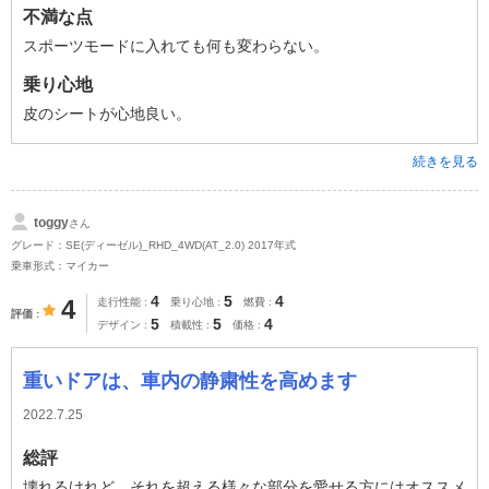
不満な点
スポーツモードに入れても何も変わらない。
乗り心地
皮のシートが心地良い。
続きを見る
toggy
さん
グレード：SE(ディーゼル)_RHD_4WD(AT_2.0) 2017年式
乗車形式：マイカー
4
5
4
4
走行性能
乗り心地
燃費
評価
5
5
4
デザイン
積載性
価格
重いドアは、車内の静粛性を高めます
2022.7.25
総評
壊れるけれど、それを超える様々な部分を愛せる方にはオススメ