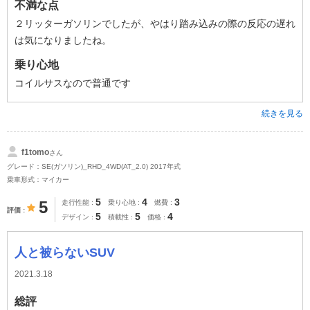
不満な点
２リッターガソリンでしたが、やはり踏み込みの際の反応の遅れ
は気になりましたね。
乗り心地
コイルサスなので普通です
続きを見る
f1tomo
さん
グレード：SE(ガソリン)_RHD_4WD(AT_2.0) 2017年式
乗車形式：マイカー
5
4
3
5
走行性能
乗り心地
燃費
評価
5
5
4
デザイン
積載性
価格
人と被らないSUV
2021.3.18
総評