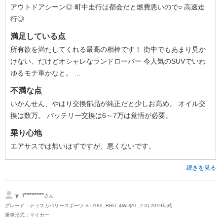
アウトドアシーン◎ 町中走行は都会だと燃費悪いので○ 高速走
行◎
満足している点
所有欲を満たしてくれる最高の相棒です！ 街中でもあまり見か
けない、だけどオシャレなランドローバー 今人気のSUVでいわ
ゆるモテ車かなと。 ...
不満な点
いかんせん、やはり交換部品が純正だと少しお高め。 オイル交
換は数万。 バッテリー交換は6～7万は覚悟が必要。
乗り心地
エアサスでは無いはずですが、悪くないです。
続きを見る
y_t********
さん
グレード：ディスカバリースポーツ S D180_RHD_4WD(AT_2.0) 2019年式
乗車形式：マイカー