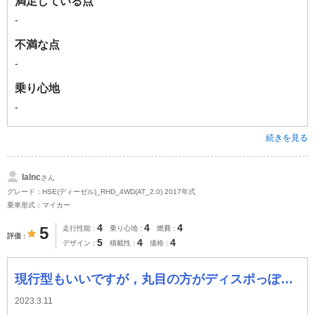
満足している点
-
不満な点
-
乗り心地
-
続きを見る
lalnc
さん
グレード：HSE(ディーゼル)_RHD_4WD(AT_2.0) 2017年式
乗車形式：マイカー
4
4
4
5
走行性能
乗り心地
燃費
評価
5
4
4
デザイン
積載性
価格
現行型もいいですが，丸目の方がディスポっぽいと思っています。
2023.3.11