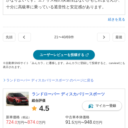
かなりよいです。エアサス程の快適性はないかもしれませんが、
十分に高級車に乗っている遮音性と安定感があります。
続きを見る
21
〜
40
/
69
件
ユーザーレビューを投稿する
※自動車SNSサイト「みんカラ」に遷移します。みんカラに登録して投稿すると、carview!にも
表示されます。
ランドローバー ディスカバリースポーツ のページに戻る
ランドローバー ディスカバリースポーツ
総合評価
マイカー登録
4.5
新車価格
中古車本体価格
（税込）
724
874
91
948
.0
.0
.5
.0
万円〜
万円
万円〜
万円