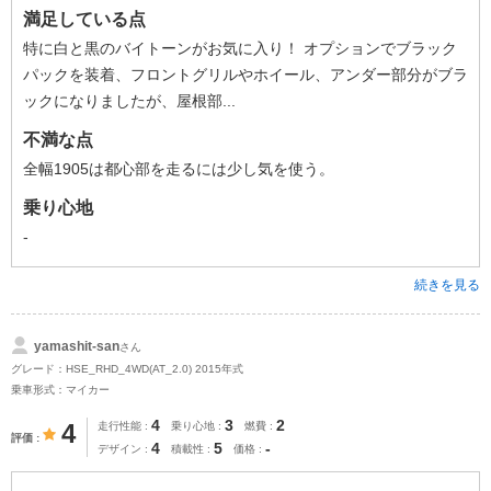
満足している点
特に白と黒のバイトーンがお気に入り！ オプションでブラック
パックを装着、フロントグリルやホイール、アンダー部分がブラ
ックになりましたが、屋根部...
不満な点
全幅1905は都心部を走るには少し気を使う。
乗り心地
-
続きを見る
yamashit-san
さん
グレード：HSE_RHD_4WD(AT_2.0) 2015年式
乗車形式：マイカー
4
3
2
4
走行性能
乗り心地
燃費
評価
4
5
-
デザイン
積載性
価格