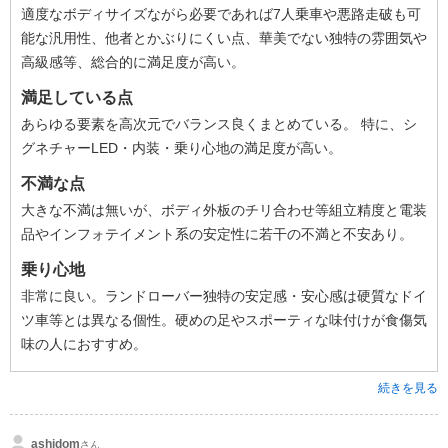
適度なボディサイズながら必要であれば7人乗車や悪路走破も可
能な汎用性、他者とかぶりにくい点、華美でない独特の雰囲気や
高級感等、総合的に満足度が高い。
満足している点
あらゆる要素を高次元でバランス良くまとめている。 特に、シ
グネチャーLED・内装・乗り心地の満足度が高い。
不満な点
大きな不満は無いが、ボディ外板のチリ合わせ等組立精度と電装
品やインフォテイメント系の安定性に若干の不満と不安あり。
乗り心地
非常に良い。ランドローバー独特の安定感・安心感は硬質なドイ
ツ車等とは異なる個性。硬めの足やスポーティな味付けが食傷気
味の人におすすめ。
続きを見る
ashidom
さん