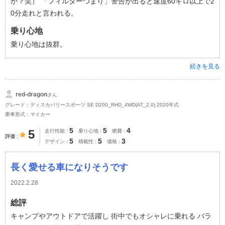
か？笑） 「フィルターつまり」警告が出ると速度60キロ以上で2
0分走れと言われる。
乗り心地
乗り心地は抜群。
続きを見る
red-dragon
さん
グレード：ディスカバリースポーツ SE D200_RHD_4WD(AT_2.0) 2020年式
乗車形式：マイカー
5
5
4
5
走行性能
乗り心地
燃費
評価
5
5
3
デザイン
積載性
価格
長く愛せる車になりそうです
2022.2.28
総評
キャンプやアウトドアで活躍し 街中でもオシャレに乗れる バラ