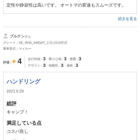
定性や静寂性は高いです。 オートマの変速もスムーズです。
続きを見る
ブルケン
さん
グレード：SE_RHD_4WD(AT_2.0) 2016年式
乗車形式：マイカー
3
3
3
4
走行性能
乗り心地
燃費
評価
3
3
3
デザイン
積載性
価格
ハンドリング
2021.6.28
総評
キャンプ！
満足している点
コスパ良し