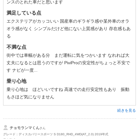
ンスのとれた車だと思います
満足している点
エクステリアがカッコいい 国産車のギラギラ感や某外車のオラ
オラ感がなく シンプルだけど他にない上質感があり 存在感もあ
る
不満な点
街中では車幅がある分 まだ運転に気をつかいます なれれば大
丈夫になるとは思うのですが PiviProの安定性がちょっと不安で
す ナビが一度...
乗り心地
乗り心地は ほどいいですね 高速での走行安定性もあり 振動
もさほど気になりません
続きを見る
チョモランマくん
さん
グレード：ディスカバリースポーツ S D180_RHD_4WD(AT_2.0) 2019年式