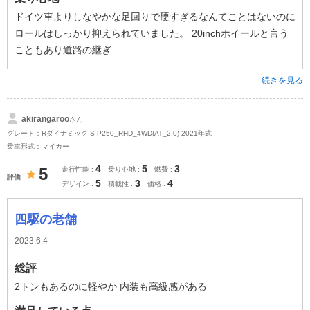
ドイツ車よりしなやかな足回りで硬すぎるなんてことはないのに
ロールはしっかり抑えられていました。 20inchホイールと言う
こともあり道路の継ぎ...
続きを見る
akirangaroo
さん
グレード：Rダイナミック S P250_RHD_4WD(AT_2.0) 2021年式
乗車形式：マイカー
4
5
3
5
走行性能
乗り心地
燃費
評価
5
3
4
デザイン
積載性
価格
四駆の老舗
2023.6.4
総評
2トンもあるのに軽やか 内装も高級感がある