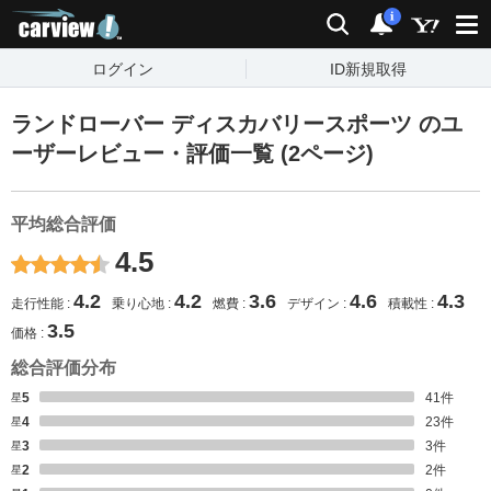
carview!
検索
通知
i
ログイン
ID新規取得
ランドローバー ディスカバリースポーツ のユ
ーザーレビュー・評価一覧 (2ページ)
平均総合評価
4.5
4.2
4.2
3.6
4.6
4.3
走行性能
乗り心地
燃費
デザイン
積載性
3.5
価格
総合評価分布
星5
41
件
星4
23
件
星3
3
件
星2
2
件