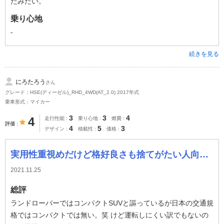
たみたい。
乗り心地
-
続きを見る
にろたろう
さん
グレード：HSE(ディーゼル)_RHD_4WD(AT_2.0) 2017年式
乗車形式：マイカー
3
3
4
4
走行性能
乗り心地
燃費
評価
4
5
3
デザイン
積載性
価格
実用性重視めだけど格好良さも捨てがたい人向けSUV
2021.11.25
総評
ランドローバーではコンパクトSUVと謳っているが日本の交通規
格ではコンパクトでは無い。笑 けど運転しにくい訳でもないの