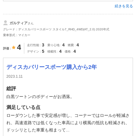
続きを見る
ガルティア
さん
グレード：ディスカバリースポーツ スタイル7_RHD_4WD(AT_2.0) 2020年式
乗車形式：マイカー
3
4
4
4
走行性能
乗り心地
燃費
評価
5
4
4
デザイン
積載性
価格
ディスカバリースポーツ購入から2年
2023.1.11
総評
白黒ツートンのボディーがお洒落。
満足している点
ローダウンした事で安定感が増し、コーナーではロールが軽減さ
れ、高速道路では低くなった車高により横風の抵抗も軽減され、
ドッシリとした車重も相まって...