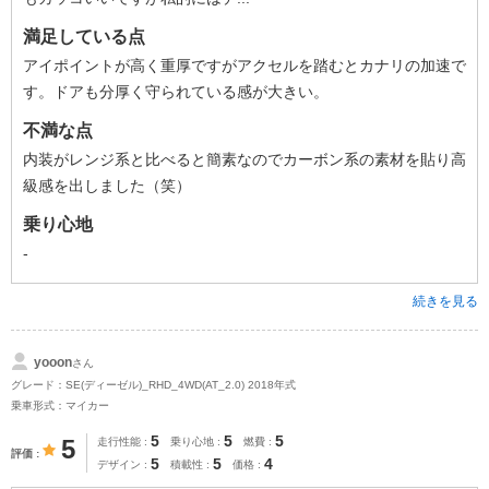
満足している点
アイポイントが高く重厚ですがアクセルを踏むとカナリの加速で
す。ドアも分厚く守られている感が大きい。
不満な点
内装がレンジ系と比べると簡素なのでカーボン系の素材を貼り高
級感を出しました（笑）
乗り心地
-
続きを見る
yooon
さん
グレード：SE(ディーゼル)_RHD_4WD(AT_2.0) 2018年式
乗車形式：マイカー
5
5
5
5
走行性能
乗り心地
燃費
評価
5
5
4
デザイン
積載性
価格