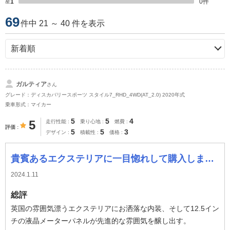
星1
0
件
69
件中 21 ～ 40 件を表示
ガルティア
さん
グレード：ディスカバリースポーツ スタイル7_RHD_4WD(AT_2.0) 2020年式
乗車形式：マイカー
5
5
4
5
走行性能
乗り心地
燃費
評価
5
5
3
デザイン
積載性
価格
貴賓あるエクステリアに一目惚れして購入しました。
2024.1.11
総評
英国の雰囲気漂うエクステリアにお洒落な内装、そして12.5イン
チの液晶メーターパネルが先進的な雰囲気を醸し出す。