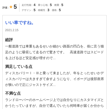
4
5
5
5
走行性能
乗り心地
燃費
評価
5
3
5
デザイン
積載性
価格
いい車ですね。
2021.2.15
総評
一般道路では車重もあるせいか細かい路面の凹凸を、俗に言う猫
足のように吸収して走るので驚きです。 高速道路ではスピード
を上げるほど安定感が増すので...
満足している点
ディスカバリーⅠ・Ⅲと乗って来ましたが、年をとったせいかデ
ィスカバリーは大きすぎて余すようになり、イボーグは後部座席
が狭いので正にジャストサイズ...
不満な点
ランドローバーのホームページ上では自分なりにカスタマイズと
かうたっていますが、自分で選んでいたら何時車が届くか分から