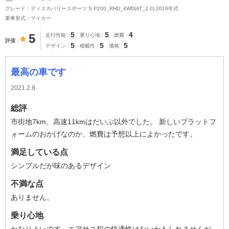
グレード：ディスカバリースポーツ S P200_RHD_4WD(AT_2.0) 2019年式
乗車形式：マイカー
5
5
4
5
走行性能
乗り心地
燃費
評価
5
5
5
デザイン
積載性
価格
最高の車です
2021.2.8
総評
市街地7km、高速11kmはだいぶ以外でした。 新しいプラットフ
ォームのおかげなのか、燃費は予想以上によかったです。
満足している点
シンプルだが味のあるデザイン
不満な点
ありません。
乗り心地