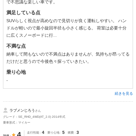
で不思議な楽しい車です。
満足している点
SUVらしく視点が高めなので見切りが良く運転しやすい。 ハン
ドルが軽いので最小旋回半径も小さく感じる。 荷室は必要十分
に広くスノーボードに行...
不満な点
納車して間もないので不満点はありませんが、気持ちが昂ってる
だけだと思うので今後色々探っていきたい。
乗り心地
-
続きを見る
ラブメンじろう
さん
グレード：SE_RHD_4WD(AT_2.0) 2014年式
乗車形式：マイカー
4
5
3
4
走行性能
乗り心地
燃費
評価