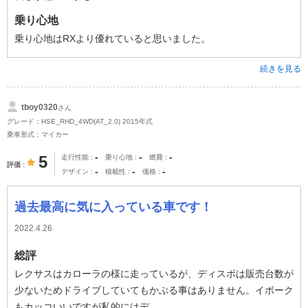
乗り心地
乗り心地はRXより優れていると思いました。
続きを見る
tboy0320
さん
グレード：HSE_RHD_4WD(AT_2.0) 2015年式
乗車形式：マイカー
-
-
-
5
走行性能
乗り心地
燃費
評価
-
-
-
デザイン
積載性
価格
過去最高に気に入っている車です！
2022.4.26
総評
レクサスはカローラの様に走っているが、ディスポは販売台数が
少ないためドライブしていてもかぶる事はありません。イボーク
もカッコいいですが私的にはデ...