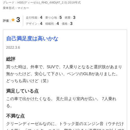
グレード：HSE(ディーゼル)_RHD_4WD(AT_2.0) 2018年式
乗車形式：マイカー
4
5
3
3
走行性能
乗り心地
燃費
評価
4
4
3
デザイン
積載性
価格
自己満足度は高いかな
2022.3.6
総評
買った時は、外車で、SUVで、7人乗りとなると選択肢があまり
無かったけど、安心して下さい、ベンツのGLBがありました。
どっちも高いけど（笑）
満足している点
この車で出かけたくなる。 見た目より室内が広い。 7人乗れ
る。
不満な点
クリーンディーゼルなのに、トラック並のエンジン音（ウチだけ