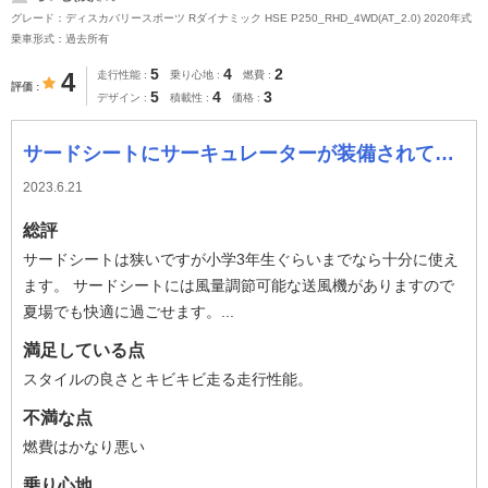
グレード：ディスカバリースポーツ Rダイナミック HSE P250_RHD_4WD(AT_2.0) 2020年式
乗車形式：過去所有
5
4
2
4
走行性能
乗り心地
燃費
評価
5
4
3
デザイン
積載性
価格
サードシートにサーキュレーターが装備されている。
2023.6.21
総評
サードシートは狭いですが小学3年生ぐらいまでなら十分に使え
ます。 サードシートには風量調節可能な送風機がありますので
夏場でも快適に過ごせます。...
満足している点
スタイルの良さとキビキビ走る走行性能。
不満な点
燃費はかなり悪い
乗り心地