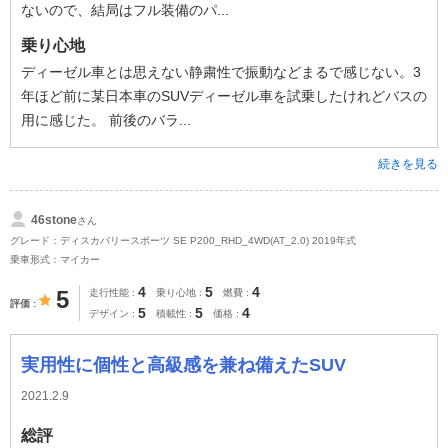
ないので、結局はフル装備のパ...
乗り心地
ディーゼル車とは思えない静粛性で振動などまるで感じない。3
年ほど前に某日本車のSUVディーゼル車を試乗したけれどバスの
用に感じた。 前後のバラ...
続きを見る
46stone
さん
グレード：ディスカバリースポーツ SE P200_RHD_4WD(AT_2.0) 2019年式
乗車形式：マイカー
4
5
4
5
走行性能
乗り心地
燃費
評価
5
5
4
デザイン
積載性
価格
実用性に個性と高級感を兼ね備えたSUV
2021.2.9
総評