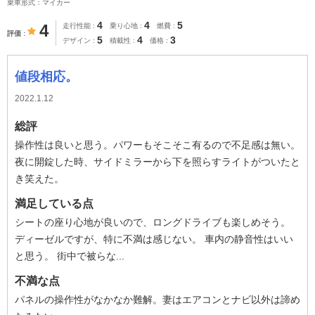
乗車形式：マイカー
4
4
5
4
走行性能
乗り心地
燃費
評価
5
4
3
デザイン
積載性
価格
値段相応。
2022.1.12
総評
操作性は良いと思う。パワーもそこそこ有るので不足感は無い。
夜に開錠した時、サイドミラーから下を照らすライトがついたと
き笑えた。
満足している点
シートの座り心地が良いので、ロングドライブも楽しめそう。
ディーゼルですが、特に不満は感じない。 車内の静音性はいい
と思う。 街中で被らな...
不満な点
パネルの操作性がなかなか難解。妻はエアコンとナビ以外は諦め