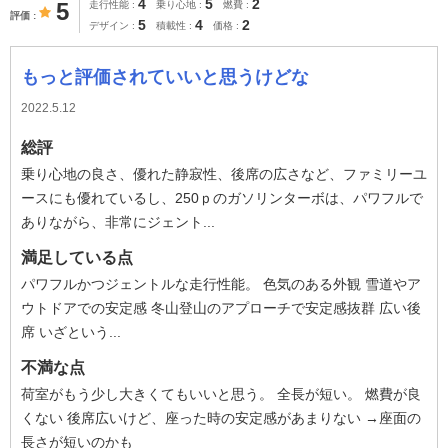
4
5
2
5
走行性能
乗り心地
燃費
評価
5
4
2
デザイン
積載性
価格
もっと評価されていいと思うけどな
2022.5.12
総評
乗り心地の良さ、優れた静寂性、後席の広さなど、ファミリーユ
ースにも優れているし、250ｐのガソリンターボは、パワフルで
ありながら、非常にジェント...
満足している点
パワフルかつジェントルな走行性能。 色気のある外観 雪道やア
ウトドアでの安定感 冬山登山のアプローチで安定感抜群 広い後
席 いざという...
不満な点
荷室がもう少し大きくてもいいと思う。 全長が短い。 燃費が良
くない 後席広いけど、座った時の安定感があまりない →座面の
長さが短いのかも