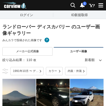
carview!
検索
通知
i
ログイン
ID新規取得
ランドローバー ディスカバリー のユーザー画
像ギャラリー
みんカラで投稿された画像です
メーカー公式画像
ユーザー画像
絞り込み結果：
110
枚
1991年10月 〜 デビュー
カラー
内装・外装