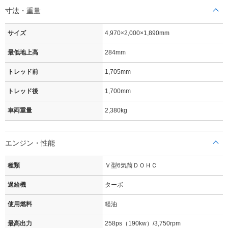
寸法・重量
サイズ
4,970×2,000×1,890mm
最低地上高
284mm
トレッド前
1,705mm
トレッド後
1,700mm
車両重量
2,380kg
エンジン・性能
種類
Ｖ型6気筒ＤＯＨＣ
過給機
ターボ
使用燃料
軽油
最高出力
258ps（190kw）/3,750rpm