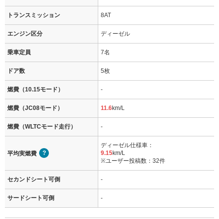
トランスミッション
8AT
エンジン区分
ディーゼル
乗車定員
7名
ドア数
5枚
燃費（10.15モード）
-
燃費（JC08モード）
11.6
km/L
燃費（WLTCモード走行）
-
ディーゼル仕様車：
9.15
km/L
平均実燃費
※ユーザー投稿数：32件
セカンドシート可倒
-
サードシート可倒
-