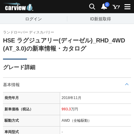
carview!
検索
通知
i
ログイン
ID新規取得
ランドローバー ディスカバリー
HSE ラグジュアリー(ディーゼル)_RHD_4WD
(AT_3.0)の新車情報・カタログ
グレード詳細
基本情報
発売年月
2018年11月
新車価格（税込）
993.3
万円
駆動方式
AWD（全輪駆動）
車両型式
-