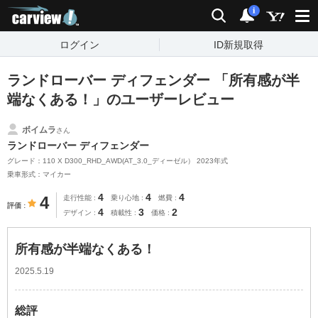
carview!
検索
通知
i
ログイン
ID新規取得
ランドローバー ディフェンダー 「所有感が半
端なくある！」のユーザーレビュー
ボイムラ
さん
ランドローバー ディフェンダー
グレード：110 X D300_RHD_AWD(AT_3.0_ディーゼル） 2023年式
乗車形式：マイカー
4
4
4
4
走行性能
乗り心地
燃費
評価
4
3
2
デザイン
積載性
価格
所有感が半端なくある！
2025.5.19
総評