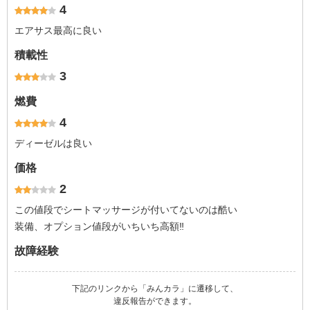
4
エアサス最高に良い
積載性
3
燃費
4
ディーゼルは良い
価格
2
この値段でシートマッサージが付いてないのは酷い
装備、オプション値段がいちいち高額‼︎
故障経験
下記のリンクから「みんカラ」に遷移して、
違反報告ができます。