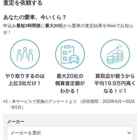
査定を依頼する
あなたの愛車、今いくら？
申込み
最短3時間後
に
最大20社
から愛車の査定結果をWebでお知ら
せ！
※1：本サービスで実施のアンケートより （回答期間：2023年6月〜2024
年5月）
メーカー