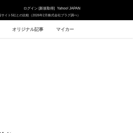
ログイン
[
新規取得
]
Yahoo! JAPAN
サイト5社との比較（2026年2月株式会社プラグ調べ）
オリジナル記事
マイカー