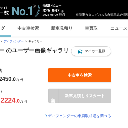
掲載レビュー
325,967
件
時点
※新車カタログのある自動車総合情報
2026.08.09
ログ
中古車検索
新車見積り
車買取
ニュース
ディフェンダー
ギャラリー
ー のユーザー画像ギャラリ
マイカー登録
格
中古車を検索
2450
.0
万円
込）
新車見積もりスタート
2224
.0
〜
万円
ディフェンダーの車買取相場を調べる