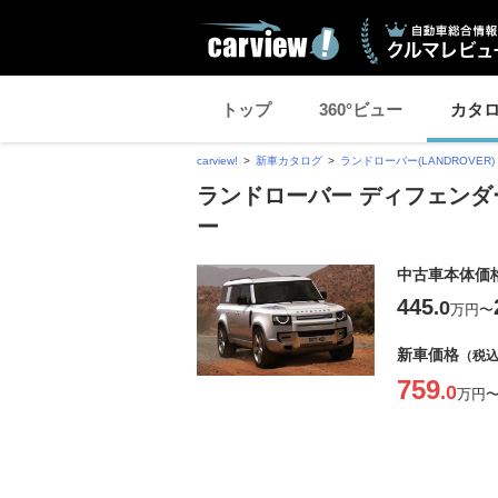
トップ
360°ビュー
カタ
carview!
新車カタログ
ランドローバー(LANDROVER)
ランドローバー ディフェンダ
ー
中古車本体価
445
.0
万円
〜
新車価格
（税
759
.0
万円