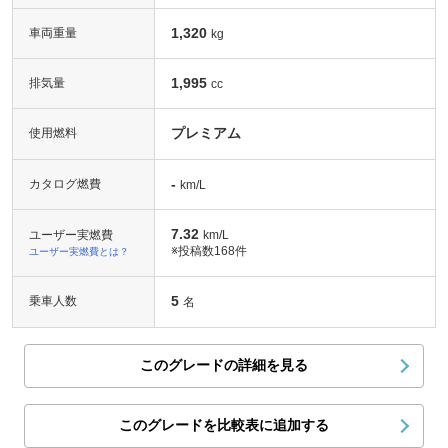
1,320
車両重量
kg
1,995
排気量
cc
プレミアム
使用燃料
-
カタログ燃費
km/L
7.32
ユーザー実燃費
km/L
※投稿数
168件
ユーザー実燃費とは？
5
乗車人数
名
このグレードの詳細を見る
このグレードを比較表に追加する