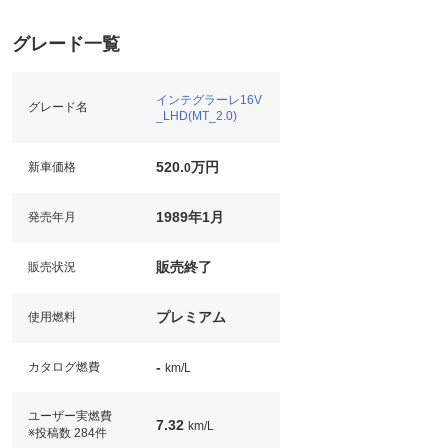
グレード一覧
インテグラーレ16V
グレード名
_LHD(MT_2.0)
520.
万円
新車価格
0
1989年1月
発売年月
販売終了
販売状況
プレミアム
使用燃料
-
カタログ燃費
km/L
ユーザー実燃費
7.32
km/L
※投稿数 284件