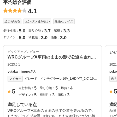
平均総合評価
4.1
迫力がある
エンジン音が良い
最適なサイズ
5.0
3.7
3.3
走行性能：
乗り心地：
燃費：
5.0
3.0
3.0
デザイン：
積載性：
価格：
ピックアップレビュー
い
WRCグループA車両のままの形で公道を走れる👍
2023.6.1
2021
yutaka_himuroさん
pok
グレード：
インテグラーレ16V_LHD(MT_2.0) 1989
マイカー
過
年式
5
5
4
走行性能：
乗り心地：
燃費：
5
5
3
3
デザイン：
積載性：
価格：
満足している点
満
WRCグループA車両のままの形で公道を走れるので、
品良
ただのドライブや買い物でも、ただの移動ではない気
ロゲ