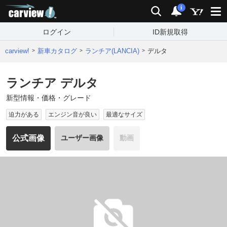
carview!
検索
通知
i
ログイン
ID新規取得
carview!
新車カタログ
ランチア(LANCIA)
デルタ
ランチア デルタ
新型情報・価格・グレード
迫力がある
エンジン音が良い
最適なサイズ
公式画像
ユーザー画像
動画