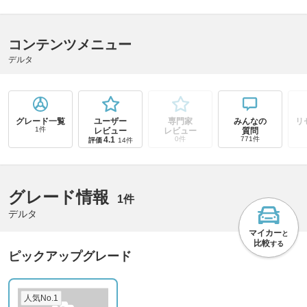
コンテンツメニュー
デルタ
グレード一覧
ユーザー
専門家
みんなの
リ
1件
レビュー
レビュー
質問
4.1
0件
771件
評価
14件
グレード情報
1件
デルタ
マイカー
と
比較
する
ピックアップグレード
人気No.1