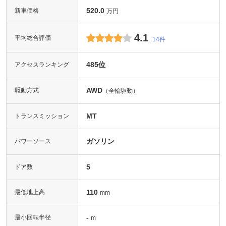
520.0
新車価格
万円
4.1
平均総合評価
14件
485位
アクセスランキング
AWD
駆動方式
（全輪駆動）
MT
トランスミッション
ガソリン
パワーソース
5
ドア数
110
最低地上高
mm
-
最小回転半径
m