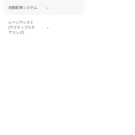
-
自動駐車システム
レーンアシスト
-
(アクティブステ
アリング)