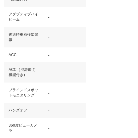
アダプティブハイ
-
ビーム
後退時車両検知警
-
報
-
ACC
ACC（渋滞追従
-
機能付き）
ブラインドスポッ
-
トモニタリング
-
ハンズオフ
360度ビューカメ
-
ラ