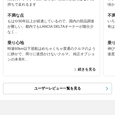
持ちで走れるます
頃から
不満な点
不
もはや30年以上が経過しているので、国内の部品調達
いろ
が難しい。都内でもLANCIA DELTAオーナーが随分少
有は
なく...
乗り心地
乗
時速60km以下巡航はめちゃくちゃ普通のクルマのよう
伸び
に静かで、周りに迷惑かけないクルマ。 純正オプショ
速度
ンの本革R...
続きを見る
ユーザーレビュー一覧を見る