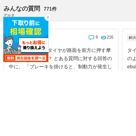
みんなの質問
771件
デルタ
9
216
解決済み
解
車のブレーキは「タイヤが路面を前方に押す摩
タ
擦力」なのですか？ とある質問に対する回答の
のよ
中に、 「ブレーキを掛けると、制動力が発生し
ebu
て、タイヤの摩擦力が路面を前方に押す。 これ
06
が車を減速させる。 が、制動力をどれだけ大き
くしても、タイ...
2026.8.3
続きを見る
2026
みんなの質問一覧をみる