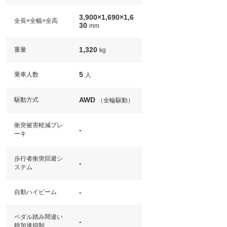
3,900×1,690×1,6
全長×全幅×全高
30
mm
1,320
重量
kg
5
乗車人数
人
AWD
駆動方式
（全輪駆動）
衝突被害軽減ブレ
-
ーキ
歩行者衝突回避シ
-
ステム
-
自動ハイビーム
ペダル踏み間違い
-
時加速抑制