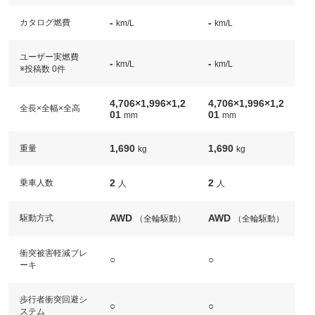
-
-
カタログ燃費
km/L
km/L
ユーザー実燃費
-
-
km/L
km/L
※投稿数 0件
4,706×1,996×1,2
4,706×1,996×1,2
全長×全幅×全高
01
01
mm
mm
1,690
1,690
重量
kg
kg
2
2
乗車人数
人
人
AWD
AWD
駆動方式
（全輪駆動）
（全輪駆動）
衝突被害軽減ブレ
○
○
ーキ
歩行者衝突回避シ
○
○
ステム