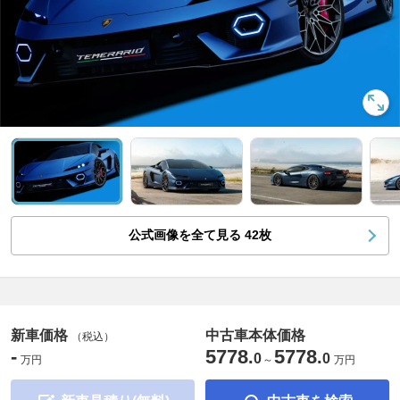
公式画像を全て見る
42
枚
新車価格
中古車本体価格
（税込）
-
5778
5778
.
.
0
0
万円
～
万円