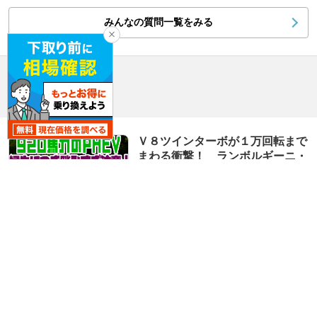
みんなの質問一覧をみる
ニュース
23件
テメラリオ
Ｖ８ツインターボが１万回転まで
まわる衝撃！ ランボルギーニ・
テメラリオが猛牛すぎた【動画】
業界ニュース
2026.7.24
920psの猛牛が纏うサルトリアの
美学。ウール地が彩る「テメラリ
オ アド・ペルソナム」初公開
業界ニュース
2026.7.20