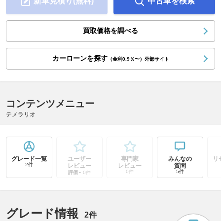
新車見積り(無料)
中古車を検索
買取価格を調べる
カーローンを探す
（金利0.9％〜）外部サイト
コンテンツメニュー
テメラリオ
グレード一覧
ユーザー
専門家
みんなの
リ
2件
レビュー
レビュー
質問
-
0件
5件
評価
0件
グレード情報
2件