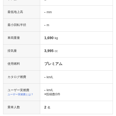
-
最低地上高
mm
-
最小回転半径
m
1,690
車両重量
kg
3,995
排気量
cc
プレミアム
使用燃料
-
カタログ燃費
km/L
-
ユーザー実燃費
km/L
※投稿数
0件
ユーザー実燃費とは？
2
乗車人数
名