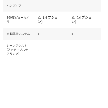
-
-
ハンズオフ
△（オプショ
△（オプショ
360度ビューカメ
ン）
ン）
ラ
○
○
自動駐車システム
レーンアシスト
-
-
(アクティブステ
アリング)