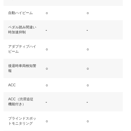
○
○
自動ハイビーム
ペダル踏み間違い
-
-
時加速抑制
アダプティブハイ
○
○
ビーム
後退時車両検知警
○
○
報
○
○
ACC
ACC（渋滞追従
-
-
機能付き）
ブラインドスポッ
○
○
トモニタリング