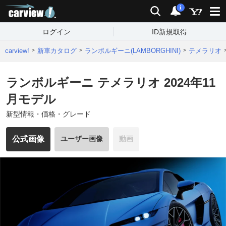
carview!
検索
通知
i
ログイン
ID新規取得
carview!
新車カタログ
ランボルギーニ(LAMBORGHINI)
テメラリオ
ランボルギーニ テメラリオ 2024年11
月モデル
新型情報・価格・グレード
公式画像
ユーザー画像
動画