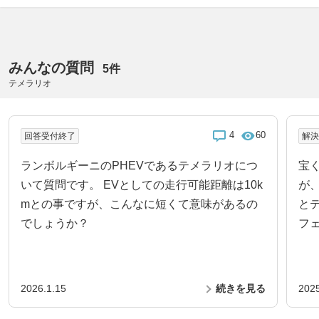
みんなの質問
5件
テメラリオ
4
60
回答受付終了
解
ランボルギーニのPHEVであるテメラリオにつ
宝
いて質問です。 EVとしての走行可能距離は10k
が
mとの事ですが、こんなに短くて意味があるの
と
でしょうか？
フ
2026.1.15
続きを見る
2025