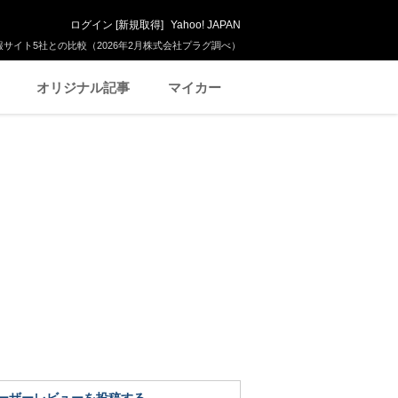
ログイン
[
新規取得
]
Yahoo! JAPAN
サイト5社との比較（2026年2月株式会社プラグ調べ）
オリジナル記事
マイカー