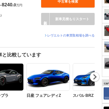
中古車を検索
8240
.0
〜
万円
込）
新車見積もりスタート
レヴエルトの車買取相場を調べる
車と比較しています
Nex
t
ca
ープラ
日産 フェアレディZ
スバル BRZ