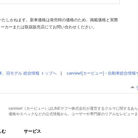
いたしかねます。新車価格は発売時の価格のため、掲載価格と実際
メーカーまたは取扱販売店にてお問い合わせください。
車、旧モデル 総合情報 トップへ
|
carview![カービュー] - 自動車総合
carview!（カービュー）はLINEヤフー株式会社が運営するクルマに関す
価格やスペックなどの公式情報から、ユーザーや専門家のリアルなレビューま
しむ
サービス