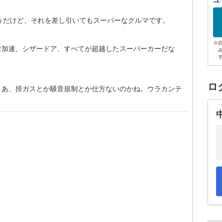
ユ
うだけど、それを差し引いてもスーパーなクルマです。
※
な加速、シザードア、すべてが超越したスーパーカーだな
ロ
まあ、排ガスとか騒音規制とか仕方ないのかね。ウラカンテ