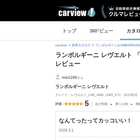
トップ
360°ビュー
カタ
carview!
新車カタログ
ランボルギーニ(LAMBORGHINI
ランボルギーニ レヴエルト 
レビュー
miu1266
さん
ランボルギーニ レヴエルト
グレード：レヴエルト_LHD_4WD（AMT_6.5） 2023年式
5
-
-
評価
走行性能
乗り心地
燃
なんてったってカッコいい！
2026.3.1