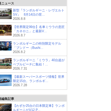
連ニュース
新型『ランボルギーニ・レヴエルト
SV』 8月14日の世...
2026.8.8
【世界限定99台】名車ミウラの意匠
「カネロニ」と最新V...
2026.8.7
ランボルギーニの特別限定モデル
「ブシドー（Bushi...
2026.8.2
ランボルギーニ「ミウラ」40台超が
ペブルビーチに集結！...
2026.7.31
【最新スーパースポーツ情報】世界
限定15台。ランボルギ...
2026.7.28
連編集記事
【わずか25台の日本限定車】ランボ
ルギーニがV12 P...