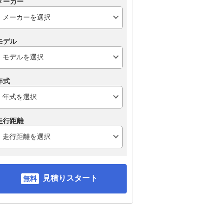
メーカー
モデル
年式
走行距離
見積りスタート