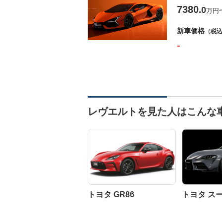
7380
.0
万円
新車価格
（税
-
レヴエルトを見た人はこんな
トヨタ GR86
トヨタ ス