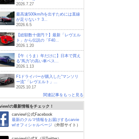
2026.7.27
最高速500km/hを出すためには直線
が足りない？ 3...
2026.6.5
【総額数十億円？】最新「レヴエル
ト」から伝説の「F40...
2026.1.20
【午（うま）年だけに】日本で買え
る“馬力”の高い車ベス...
2026.1.13
F1ドライバーが購入した“マンソリ
ー流”「レヴエルト」...
2025.10.17
関連記事をもっと見る
rview!の最新情報をチェック！
carview!公式Facebook
最新のクルマ情報をお届けするcarvie
ポルシェ 911
ホンダ プレリュード
シ
w!オフィシャルページ
（外部サイト）
ー
carview!公式X（旧Twitter）