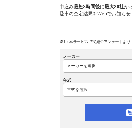
申込み
最短3時間後
に
最大20社
か
愛車の査定結果をWebでお知らせ
※1：本サービスで実施のアンケートより （
メーカー
年式