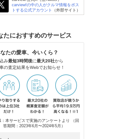
carview!の中の人がクルマ情報をポス
トする公式アカウント
（外部サイト）
なたにおすすめのサービス
あなたの愛車、今いくら？
込み
最短3時間後
に
最大20社
から
車の査定結果をWebでお知らせ！
1：本サービスで実施のアンケートより （回
答期間：2023年6月〜2024年5月）