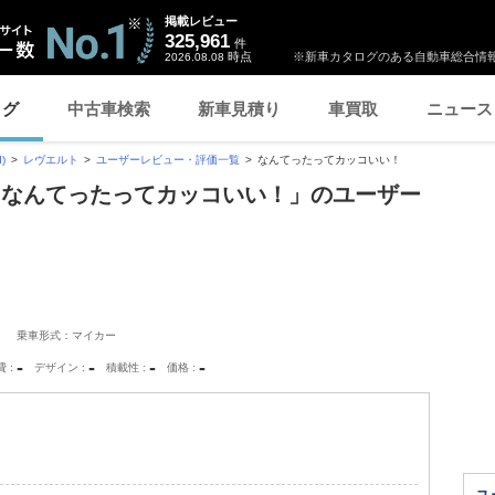
掲載レビュー
325,961
件
時点
※新車カタログのある自動車総合情報
2026.08.08
ログ
中古車検索
新車見積り
車買取
ニュース
)
レヴエルト
ユーザーレビュー・評価一覧
なんてったってカッコいい！
「なんてったってカッコいい！」のユーザー
乗車形式：マイカー
-
-
-
-
費
デザイン
積載性
価格