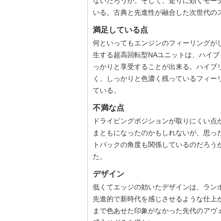
ないだろうか。そして、走りに効くモー
いる。古典と先進性が融合した次世代の
満足している点
何といってもエンジンのフィーリングがし
生する超高回転型NAユニットは、ハイ
っかりと享受することが出来る。ハイブ
く、しっかりと色濃く残っているフィー
ている。
不満な点
ドライビングポジションが取りにくい点
まともになったのかもしれないが、思っ
トバックの角度も関係しているのだろう
た。
デザイン
低くてエッジの効いたデザインは、ラン
先進的で新時代を感じさせるような仕上
まで色あせた印象がなかった先代のアヴ