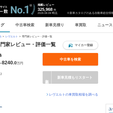
掲載レビュー
325,968
件
時点
※新車カタログのある自動車総合情報
2026.08.09
ログ
中古車検索
新車見積り
車買取
ニュース
)
レヴエルト
専門家レビュー・評価一覧
専門家レビュー・評価一覧
マイカー登録
格
中古車を検索
8240
.0
〜
万円
込）
新車見積もりスタート
レヴエルトの車買取相場を調べる
ユ