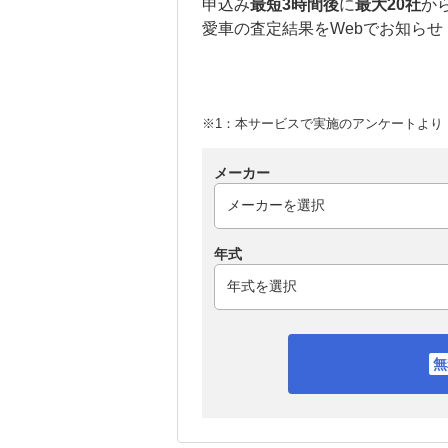
申込み
最短3時間後
に
最大20社
か
愛車の査定結果をWebでお知らせ
※1：本サービスで実施のアンケートより （
メーカー
年式