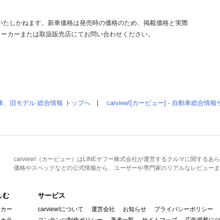
いたしかねます。新車価格は発売時の価格のため、掲載価格と実際
メーカーまたは取扱販売店にてお問い合わせください。
車、旧モデル 総合情報 トップへ
|
carview![カービュー] - 自動車総合
carview!（カービュー）はLINEヤフー株式会社が運営するクルマに関す
価格やスペックなどの公式情報から、ユーザーや専門家のリアルなレビューま
しむ
サービス
イカー
carview!について
運営会社
お知らせ
プライバシーポリシー