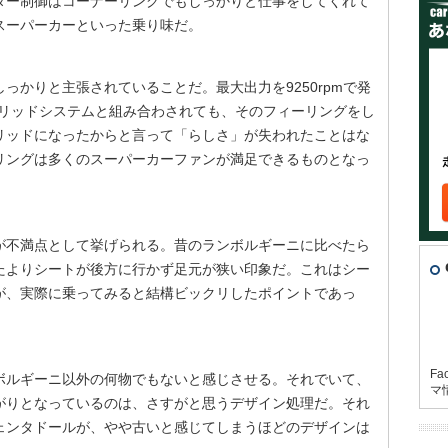
ター制御はコーナーリングでもしっかりと仕事をしてくれて
スーパーカーといった乗り味だ。
っかりと主張されていることだ。最大出力を9250rpmで発
ブリッドシステムと組み合わされても、そのフィーリングをし
リッドになったからと言って「らしさ」が失われたことはな
リングは多くのスーパーカーファンが満足できるものとなっ
が不満点として挙げられる。昔のランボルギーニに比べたら
たよりシートが後方に行かず足元が狭い印象だ。これはシー
が、実際に乗ってみると結構ビックリしたポイントであっ
Fa
ボルギーニ以外の何物でもないと感じさせる。それでいて、
マ
がりとなっているのは、さすがと思うデザイン処理だ。それ
ェンタドールが、やや古いと感じてしまうほどのデザインは