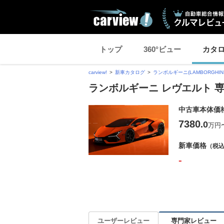
トップ
360°ビュー
カタ
carview!
新車カタログ
ランボルギーニ(LAMBORGHINI
ランボルギーニ レヴエルト 
中古車本体価
7380
.0
万円
新車価格
（税
-
専門家レビュー
ユーザーレビュー