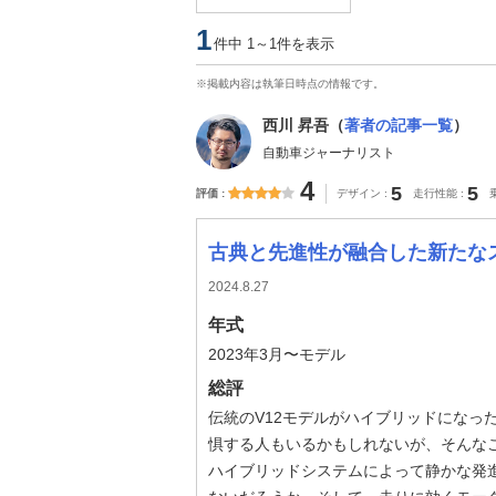
1
件中 1～1件を表示
※掲載内容は執筆日時点の情報です。
西川 昇吾（
著者の記事一覧
）
自動車ジャーナリスト
4
5
5
評価
デザイン
走行性能
古典と先進性が融合した新たな
2024.8.27
年式
2023年3月〜モデル
総評
伝統のV12モデルがハイブリッドになっ
惧する人もいるかもしれないが、そんな
ハイブリッドシステムによって静かな発