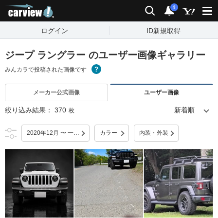
carview!
検索
通知
i
ログイン
ID新規取得
ジープ ラングラー のユーザー画像ギャラリー
みんカラで投稿された画像です
メーカー公式画像
ユーザー画像
絞り込み結果：
370
枚
2020年12月 〜 一部改良
カラー
内装・外装