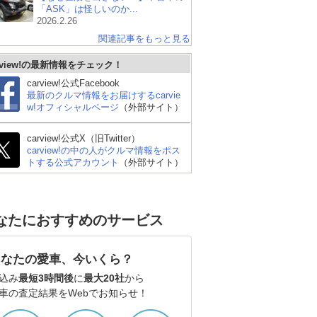
「ASK」は怪しいのか...
2026.2.26
関連記事をもっと見る
rview!の最新情報をチェック！
carview!公式Facebook
最新のクルマ情報をお届けするcarvie
w!オフィシャルページ
（外部サイト）
carview!公式X（旧Twitter）
carview!の中の人がクルマ情報をポス
トする公式アカウント
（外部サイト）
なたにおすすめのサービス
あなたの愛車、今いくら？
込み
最短3時間後
に
最大20社
から
車の査定結果をWebでお知らせ！