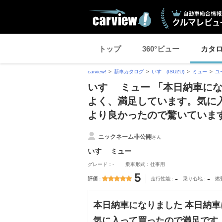
トップ
360°ビュー
カタ
carview!
新車カタログ
いすゞ(ISUZU)
ミュー
ユ
いすゞ ミュー 「本日納車に
よく、満足しています。気に
より良かったので驚いていま
ニックネーム非公開
さん
いすゞ ミュー
グレード：-
乗車形式：仕事用
5
-
-
評価
走行性能
乗り心地
燃
本日納車になりました 本日納
気に入って買ったので満足です