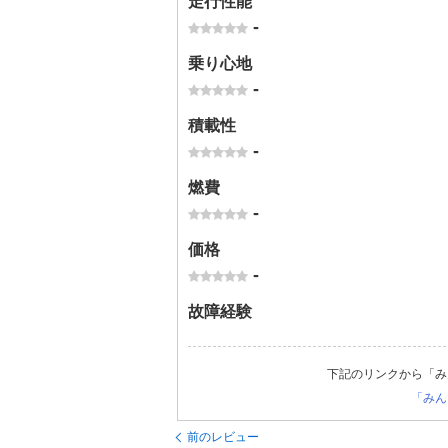
走行性能
-
乗り心地
-
積載性
-
燃費
-
価格
-
故障経験
下記のリンクから「み
「みん
前のレビュー