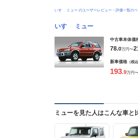
いすゞ ミュー のユーザーレビュー・評価一覧の
いすゞ ミュー
中古車本体価
78
2
.0
万円
〜
新車価格
（税
193
.9
万円
ミューを見た人はこんな車と