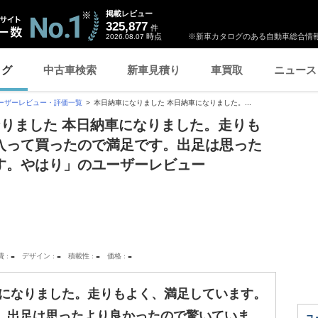
掲載レビュー
325,877
件
時点
※新車カタログのある自動車総合情報
2026.08.07
ログ
中古車検索
新車見積り
車買取
ニュース
ーザーレビュー・評価一覧
本日納車になりました 本日納車になりました。...
なりました 本日納車になりました。走りも
入って買ったので満足です。出足は思った
す。やはり」のユーザーレビュー
-
-
-
-
費
デザイン
積載性
価格
車になりました。走りもよく、満足しています。
。出足は思ったより良かったので驚いていま