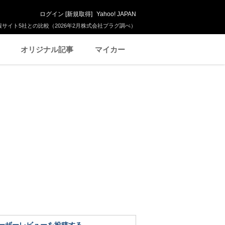
ログイン
[
新規取得
]
Yahoo! JAPAN
サイト5社との比較（2026年2月株式会社プラグ調べ）
オリジナル記事
マイカー