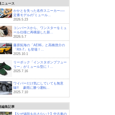
連ニュース
かかとを失った名作スニーカー──
定番モデルの“ミュール...
2026.5.23
コンバースから、ワンスターをミュ
ール仕様に再構築した新...
2026.5.7
藤原拓海の「AE86」と高橋啓介の
「RX-7」も登場！...
2025.10.1
リーボック「インスタポンプフュー
リー」がミュール型に！...
2025.7.16
ワイパーだけ気にしていても無意
味!! 豪雨に勝つ運転...
2025.7.10
連編集記事
【なぜ値段を出さない？】中古車の