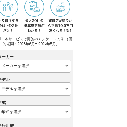
スバル フォレスター
トヨタ ハリアーハイブ
ト
リッド
1：本サービスで実施のアンケートより （回
答期間：2023年6月〜2024年5月）
メーカー
モデル
年式
走行距離