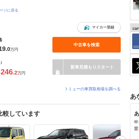
ページに戻る
マイカー登録
ca
格
中古車を検索
19
.0
万円
込）
新車見積もりスタート
246
.2
〜
万円
ミューの車買取相場を調べる
あ
比較しています
申
愛